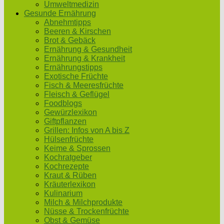
Umweltmedizin
Gesunde Ernährung
Abnehmtipps
Beeren & Kirschen
Brot & Gebäck
Ernährung & Gesundheit
Ernährung & Krankheit
Ernährungstipps
Exotische Früchte
Fisch & Meeresfrüchte
Fleisch & Geflügel
Foodblogs
Gewürzlexikon
Giftpflanzen
Grillen: Infos von A bis Z
Hülsenfrüchte
Keime & Sprossen
Kochratgeber
Kochrezepte
Kraut & Rüben
Kräuterlexikon
Kulinarium
Milch & Milchprodukte
Nüsse & Trockenfrüchte
Obst & Gemüse