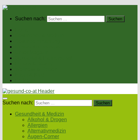
Suchen nach:
Home
Gesundheit & Medizin
Gesunde Ernährung
Unsere Kochrezepte
Unser Magazin
Sexualität & Partnerschaft
Fitness & Beauty
Wellness & Reisen
Eltern & Kind
Podcasts
Suchen nach:
Gesundheit & Medizin
Alkohol & Drogen
Allergien
Alternativmedizin
Augen-Corner