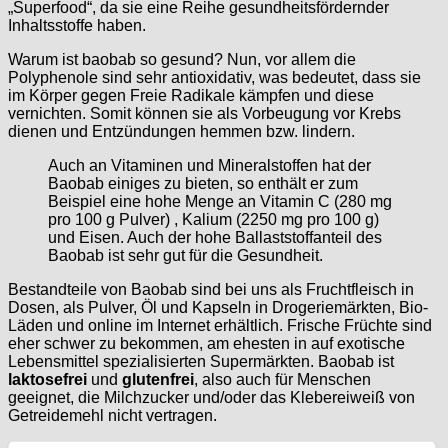
„Superfood“, da sie eine Reihe gesundheitsfördernder
Inhaltsstoffe haben.
Warum ist baobab so gesund? Nun, vor allem die
Polyphenole sind sehr antioxidativ, was bedeutet, dass sie
im Körper gegen Freie Radikale kämpfen und diese
vernichten. Somit können sie als Vorbeugung vor Krebs
dienen und Entzündungen hemmen bzw. lindern.
Auch an Vitaminen und Mineralstoffen hat der
Baobab einiges zu bieten, so enthält er zum
Beispiel eine hohe Menge an Vitamin C (280 mg
pro 100 g Pulver) , Kalium (2250 mg pro 100 g)
und Eisen. Auch der hohe Ballaststoffanteil des
Baobab ist sehr gut für die Gesundheit.
Bestandteile von Baobab sind bei uns als Fruchtfleisch in
Dosen, als Pulver, Öl und Kapseln in Drogeriemärkten, Bio-
Läden und online im Internet erhältlich. Frische Früchte sind
eher schwer zu bekommen, am ehesten in auf exotische
Lebensmittel spezialisierten Supermärkten. Baobab ist
laktosefrei
und
glutenfrei
, also auch für Menschen
geeignet, die Milchzucker und/oder das Klebereiweiß von
Getreidemehl nicht vertragen.