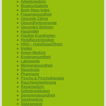
Arbeitsmedizin
Blutdrucktabelle
Body Mass Index
Frauengesundheit
Gesunde Zähne
Gesundheitsvorsorge
Gesundes Wohnen
Hausmittel
Häufige Krankheiten
Heilpflanzenlexikon
HNO – Hals/Nase/Ohren
Impfen
Innere Medizin
Kindergesundheit
Laborwerte
Männergesundheit
Neurologie
Pharmazie
Psyche & Psychotherapie
Raucherentwöhnung
Reisemedizin
Selbstmedikation
Seniorengesundheit
Sportmedizin
Stützapparat