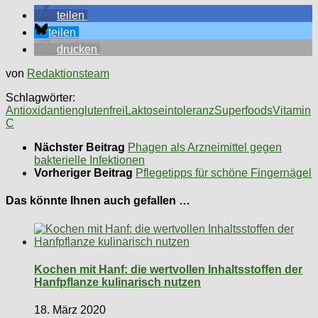
teilen
teilen
drucken
von
Redaktionsteam
Schlagwörter:
Antioxidantien
glutenfrei
Laktoseintoleranz
Superfoods
Vitamin
C
Nächster Beitrag
Phagen als Arzneimittel gegen
bakterielle Infektionen
Vorheriger Beitrag
Pflegetipps für schöne Fingernägel
Das könnte Ihnen auch gefallen …
Kochen mit Hanf: die wertvollen Inhaltsstoffen der
Hanfpflanze kulinarisch nutzen
18. März 2020