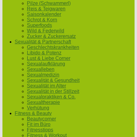
Pilze (Schwammerl)
Reis & Teigwaren
Saisonkalender
Schrot & Korn
Superfoods
Wild & Federwild
Zucker & Zuckerersatz
Sexualität & Partnerschaft
Geschlechtskrankheiten
Libido & Potenz
Lust & Liebe Corner
Sexualaufklärung
Sexualleben
Sexualmedizin
Sexualität & Gesundheit
Sexualität im Alter
Sexualität in der Stillzeit
Sexualpraktiken & Co.
Sexualtherapie
Verhütung
Fitness & Beauty
Beautycorner
Fit im Büro
Fitnesstipps
Fitness & Workout