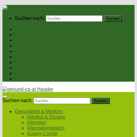
Suchen nach:
Home
Gesundheit & Medizin
Gesunde Ernährung
Unsere Kochrezepte
Unser Magazin
Sexualität & Partnerschaft
Fitness & Beauty
Wellness & Reisen
Eltern & Kind
Podcasts
Suchen nach:
Gesundheit & Medizin
Alkohol & Drogen
Allergien
Alternativmedizin
Augen-Corner