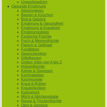
Umweltmedizin
Gesunde Ernährung
Abnehmtipps
Beeren & Kirschen
Brot & Gebäck
Ernährung & Gesundheit
Ernährung & Krankheit
Ernährungstipps
Exotische Früchte
Fisch & Meeresfrüchte
Fleisch & Geflügel
Foodblogs
Gewürzlexikon
Giftpflanzen
Grillen: Infos von A bis Z
Hülsenfrüchte
Keime & Sprossen
Kochratgeber
Kochrezepte
Kraut & Rüben
Kräuterlexikon
Kulinarium
Milch & Milchprodukte
Nüsse & Trockenfrüchte
Obst & Gemüse