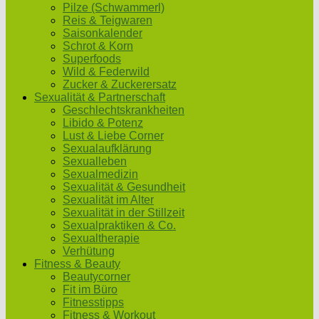
Pilze (Schwammerl)
Reis & Teigwaren
Saisonkalender
Schrot & Korn
Superfoods
Wild & Federwild
Zucker & Zuckerersatz
Sexualität & Partnerschaft
Geschlechtskrankheiten
Libido & Potenz
Lust & Liebe Corner
Sexualaufklärung
Sexualleben
Sexualmedizin
Sexualität & Gesundheit
Sexualität im Alter
Sexualität in der Stillzeit
Sexualpraktiken & Co.
Sexualtherapie
Verhütung
Fitness & Beauty
Beautycorner
Fit im Büro
Fitnesstipps
Fitness & Workout