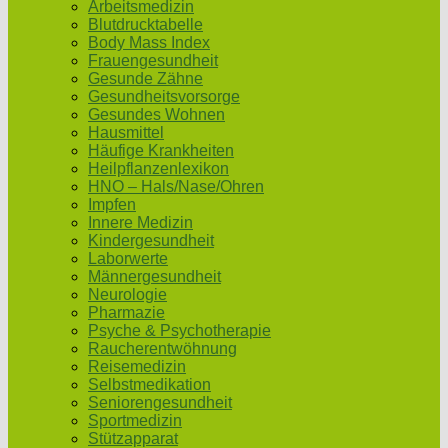
Arbeitsmedizin
Blutdrucktabelle
Body Mass Index
Frauengesundheit
Gesunde Zähne
Gesundheitsvorsorge
Gesundes Wohnen
Hausmittel
Häufige Krankheiten
Heilpflanzenlexikon
HNO – Hals/Nase/Ohren
Impfen
Innere Medizin
Kindergesundheit
Laborwerte
Männergesundheit
Neurologie
Pharmazie
Psyche & Psychotherapie
Raucherentwöhnung
Reisemedizin
Selbstmedikation
Seniorengesundheit
Sportmedizin
Stützapparat