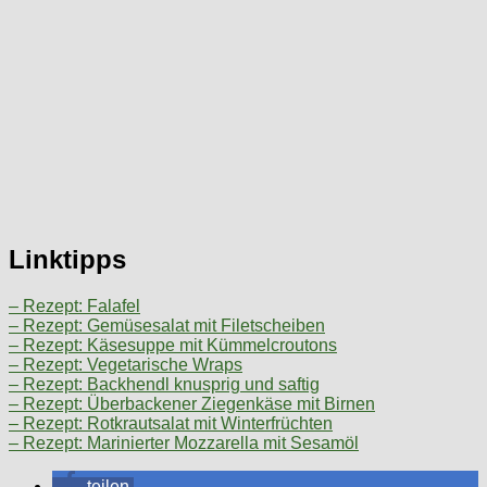
Linktipps
– Rezept: Falafel
– Rezept: Gemüsesalat mit Filetscheiben
– Rezept: Käsesuppe mit Kümmelcroutons
– Rezept: Vegetarische Wraps
– Rezept: Backhendl knusprig und saftig
– Rezept: Überbackener Ziegenkäse mit Birnen
– Rezept: Rotkrautsalat mit Winterfrüchten
– Rezept: Marinierter Mozzarella mit Sesamöl
teilen