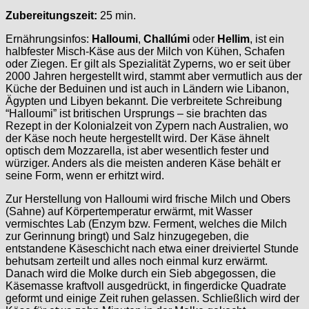
Zubereitungszeit:
25 min.
Ernährungsinfos:
Halloumi
,
Challúmi
oder
Hellim
, ist ein
halbfester Misch-Käse aus der Milch von Kühen, Schafen
oder Ziegen. Er gilt als Spezialität Zyperns, wo er seit über
2000 Jahren hergestellt wird, stammt aber vermutlich aus der
Küche der Beduinen und ist auch in Ländern wie Libanon,
Ägypten und Libyen bekannt. Die verbreitete Schreibung
“Halloumi” ist britischen Ursprungs – sie brachten das
Rezept in der Kolonialzeit von Zypern nach Australien, wo
der Käse noch heute hergestellt wird. Der Käse ähnelt
optisch dem Mozzarella, ist aber wesentlich fester und
würziger. Anders als die meisten anderen Käse behält er
seine Form, wenn er erhitzt wird.
Zur Herstellung von Halloumi wird frische Milch und Obers
(Sahne) auf Körpertemperatur erwärmt, mit Wasser
vermischtes Lab (Enzym bzw. Ferment, welches die Milch
zur Gerinnung bringt) und Salz hinzugegeben, die
entstandene Käseschicht nach etwa einer dreiviertel Stunde
behutsam zerteilt und alles noch einmal kurz erwärmt.
Danach wird die Molke durch ein Sieb abgegossen, die
Käsemasse kraftvoll ausgedrückt, in fingerdicke Quadrate
geformt und einige Zeit ruhen gelassen. Schließlich wird der