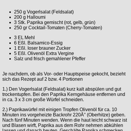
250 g Vogerlsalat (Feldsalat)
200 g Halloumi
3 Stk. Paprika gemischt (rot, gelb, grün)
250 gr Cocktail-Tomaten (Cherry-Tomaten)
3 EL Mehl
6 Eßl. Balsamico-Essig
1 Eßl. Ioser brauner Zucker
5 Eßl. Olivenöl Extra Vergine
Salz und frisch gemahlener Pfeffer
Je nachdem, ob als Vor- oder Hauptspeise gekocht, bezieht
sich das Rezept auf 2 bzw. 4 Portionen
1.) Den Vogerlsalat (Feldsalat) kurz kalt abspülen und gut
trockentupfen. Bei den Paprika Kerngehäuse entfernen und
in ca. 3 x 3 cm große Würfel schneiden.
2.) Paprikawürfel mit einigen Tropfen Olivenöl für ca. 10
Minuten ins vorgeheizte Backrohr 220Â° (Oberhitze) geben.
Nach fünf Minuten wenden. Wenn die haut leicht schwarz ist
und Blasen wirft, Paprika aus dem Rohr nehmen abkühlen
lassen und danach heuten. Geschälte Paprika schmecken