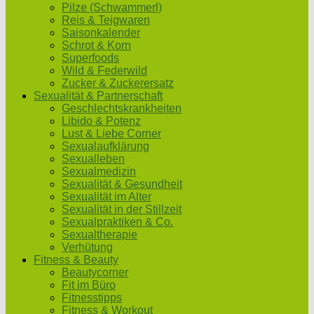
Pilze (Schwammerl)
Reis & Teigwaren
Saisonkalender
Schrot & Korn
Superfoods
Wild & Federwild
Zucker & Zuckerersatz
Sexualität & Partnerschaft
Geschlechtskrankheiten
Libido & Potenz
Lust & Liebe Corner
Sexualaufklärung
Sexualleben
Sexualmedizin
Sexualität & Gesundheit
Sexualität im Alter
Sexualität in der Stillzeit
Sexualpraktiken & Co.
Sexualtherapie
Verhütung
Fitness & Beauty
Beautycorner
Fit im Büro
Fitnesstipps
Fitness & Workout