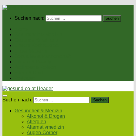
Suchen nach:
Home
Gesundheit & Medizin
Gesunde Ernährung
Unsere Kochrezepte
Unser Magazin
Sexualität & Partnerschaft
Fitness & Beauty
Wellness & Reisen
Eltern & Kind
Podcasts
Suchen nach:
Gesundheit & Medizin
Alkohol & Drogen
Allergien
Alternativmedizin
Augen-Corner