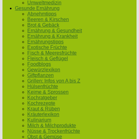
Umweltmedizin
Gesunde Ernährung
Abnehmtipps
Beeren & Kirschen
Brot & Gebäck
Ernährung & Gesundheit
Ernährung & Krankheit
Ernährungstipps
Exotische Früchte
Fisch & Meeresfrüchte
Fleisch & Geflügel
Foodblogs
Gewürzlexikon
Giftpflanzen
Grillen: Infos von A bis Z
Hülsenfrüchte
Keime & Sprossen
Kochratgeber
Kochrezepte
Kraut & Rüben
Kräuterlexikon
Kulinarium
Milch & Milchprodukte
Nüsse & Trockenfrüchte
Obst & Gemüse