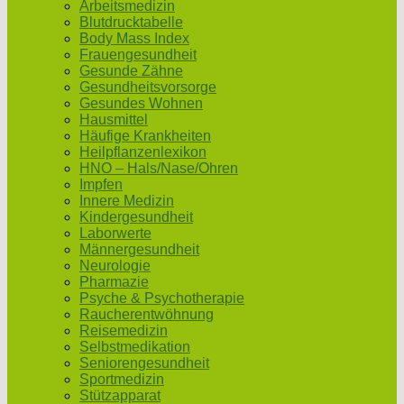
Arbeitsmedizin
Blutdrucktabelle
Body Mass Index
Frauengesundheit
Gesunde Zähne
Gesundheitsvorsorge
Gesundes Wohnen
Hausmittel
Häufige Krankheiten
Heilpflanzenlexikon
HNO – Hals/Nase/Ohren
Impfen
Innere Medizin
Kindergesundheit
Laborwerte
Männergesundheit
Neurologie
Pharmazie
Psyche & Psychotherapie
Raucherentwöhnung
Reisemedizin
Selbstmedikation
Seniorengesundheit
Sportmedizin
Stützapparat