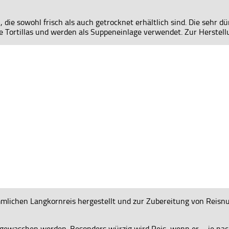
, die sowohl frisch als auch getrocknet erhältlich sind. Die sehr
 Tortillas und werden als Suppeneinlage verwendet. Zur Herstellu
mlichen Langkornreis hergestellt und zur Zubereitung von Reisnu
 gewaschen werden. Besonders würzig wird Reis, wenn er – je nac