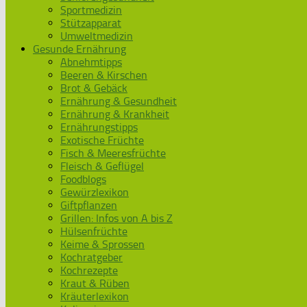
Sportmedizin
Stützapparat
Umweltmedizin
Gesunde Ernährung
Abnehmtipps
Beeren & Kirschen
Brot & Gebäck
Ernährung & Gesundheit
Ernährung & Krankheit
Ernährungstipps
Exotische Früchte
Fisch & Meeresfrüchte
Fleisch & Geflügel
Foodblogs
Gewürzlexikon
Giftpflanzen
Grillen: Infos von A bis Z
Hülsenfrüchte
Keime & Sprossen
Kochratgeber
Kochrezepte
Kraut & Rüben
Kräuterlexikon