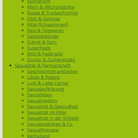
Kulinarium
Milch & Milchprodukte
Nüsse & Trockenfrüchte
Obst & Gemüse
Pilze (Schwammerl)
Reis & Teigwaren
Saisonkalender
Schrot & Korn
Superfoods
Wild & Federwild
Zucker & Zuckerersatz
Sexualität & Partnerschaft
Geschlechtskrankheiten
Libido & Potenz
Lust & Liebe Corner
Sexualaufklärung
Sexualleben
Sexualmedizin
Sexualität & Gesundheit
Sexualität im Alter
Sexualität in der Stillzeit
Sexualpraktiken & Co.
Sexualtherapie
Verhütung