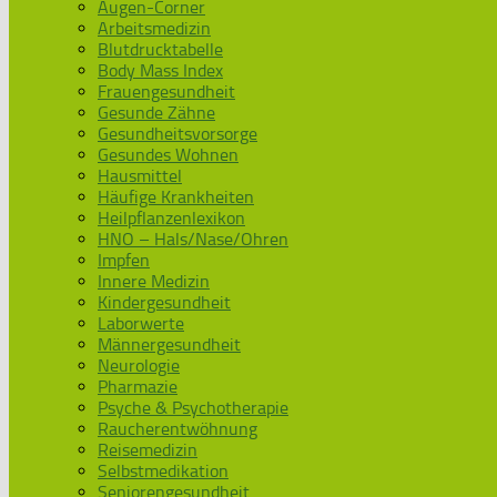
Augen-Corner
Arbeitsmedizin
Blutdrucktabelle
Body Mass Index
Frauengesundheit
Gesunde Zähne
Gesundheitsvorsorge
Gesundes Wohnen
Hausmittel
Häufige Krankheiten
Heilpflanzenlexikon
HNO – Hals/Nase/Ohren
Impfen
Innere Medizin
Kindergesundheit
Laborwerte
Männergesundheit
Neurologie
Pharmazie
Psyche & Psychotherapie
Raucherentwöhnung
Reisemedizin
Selbstmedikation
Seniorengesundheit