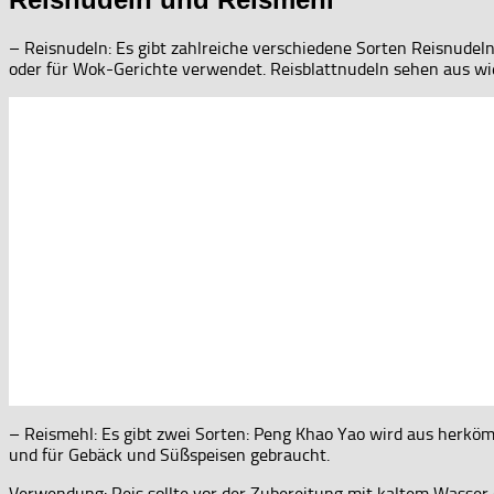
– Reisnudeln: Es gibt zahlreiche verschiedene Sorten Reisnudeln
oder für Wok-Gerichte verwendet. Reisblattnudeln sehen aus wie
– Reismehl: Es gibt zwei Sorten: Peng Khao Yao wird aus herköm
und für Gebäck und Süßspeisen gebraucht.
Verwendung: Reis sollte vor der Zubereitung mit kaltem Wasser