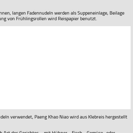
 dünnen, langen Fadennudeln werden als Suppeneinlage, Beilage
ng von Frühlingsrollen wird Reispapier benutzt.
deln verwendet, Paeng Khao Niao wird aus Klebreis hergestellt
h Art des Gerichtes – mit Hühner-, Fisch-, Gemüse- oder