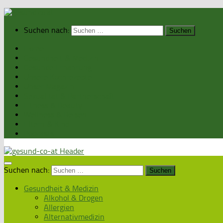
Suchen nach:
Home
Gesundheit & Medizin
Gesunde Ernährung
Unsere Kochrezepte
Unser Magazin
Sexualität & Partnerschaft
Fitness & Beauty
Wellness & Reisen
Eltern & Kind
Podcasts
Suchen nach:
Gesundheit & Medizin
Alkohol & Drogen
Allergien
Alternativmedizin