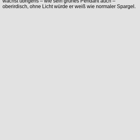
wächst übrigens – wie sein grünes Pendant auch –
oberirdisch, ohne Licht würde er weiß wie normaler Spargel.