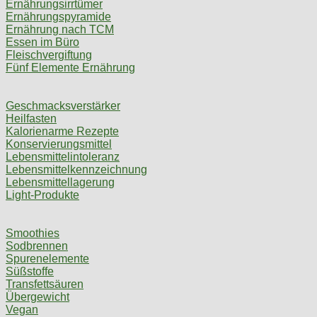
Ernährungsirrtümer
Ernährungspyramide
Ernährung nach TCM
Essen im Büro
Fleischvergiftung
Fünf Elemente Ernährung
Geschmacksverstärker
Heilfasten
Kalorienarme Rezepte
Konservierungsmittel
Lebensmittelintoleranz
Lebensmittelkennzeichnung
Lebensmittellagerung
Light-Produkte
Smoothies
Sodbrennen
Spurenelemente
Süßstoffe
Transfettsäuren
Übergewicht
Vegan