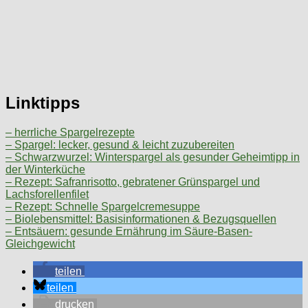
Linktipps
– herrliche Spargelrezepte
– Spargel: lecker, gesund & leicht zuzubereiten
– Schwarzwurzel: Winterspargel als gesunder Geheimtipp in
der Winterküche
– Rezept: Safranrisotto, gebratener Grünspargel und
Lachsforellenfilet
– Rezept: Schnelle Spargelcremesuppe
– Biolebensmittel: Basisinformationen & Bezugsquellen
– Entsäuern: gesunde Ernährung im Säure-Basen-
Gleichgewicht
teilen
teilen
drucken