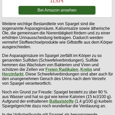
11,53 €
Bei Amazon ansehen
Weitere wichtige Bestandteile von Spargel sind die
sogenannte Asparaginsäure, Kaliumsalze sowie ätherische
Öle, die gemeinsam die Nierentätigkeit fördern und zu einer
erhöhten Urinausscheidung beitragen. Dadurch werden
vermehrt Stoffwechselprodukte wie Giftstoffe aus dem Körper
ausgeschieden.
Die Asparaginsäure im Spargel zerfällt im Körper zu so
genannten Sulfiden (Schwefelverbindungen). Sulfide
hemmen das Wachstum von Bakterien und Viren und
schützen die Zellen vor
Freien Radikalen
,
Krebs
und
Herzinfarkt
. Diese Schwefelverbindungen sind aber auch für
den unangenehmen Geruch des Urins nach dem Verzehr
von Spargel verantwortlich.
Noch ein Grund zur Freude: Spargel besteht zu über 90 %
aus Wasser und hat so gut wie keine Kalorien (15 kcl/100 g).
Aufgrund der enthaltenen
Ballaststoffe
(1,4 g/100 g) kurbeln
Spargelgerichte dazu noch wunderbar die Verdauung an.
In der Volksheilkunde gilt Spargel als hervorragende