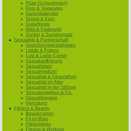
Pilze (Schwammerl)
Reis & Teigwaren
Saisonkalender
Schrot & Korn
Superfoods
Wild & Federwild
Zucker & Zuckerersatz
Sexualität & Partnerschaft
Geschlechtskrankheiten
Libido & Potenz
Lust & Liebe Corner
Sexualaufklärung
Sexualleben
Sexualmedizin
Sexualität & Gesundheit
Sexualität im Alter
Sexualität in der Stillzeit
Sexualpraktiken & Co.
Sexualtherapie
Verhütung
Fitness & Beauty
Beautycorner
Fit im Büro
Fitnesstipps
Fitness & Workout