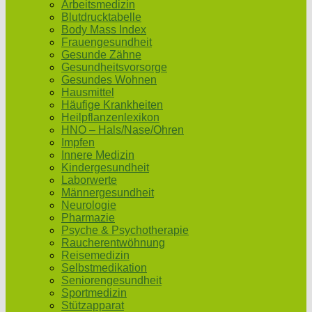
Arbeitsmedizin
Blutdrucktabelle
Body Mass Index
Frauengesundheit
Gesunde Zähne
Gesundheitsvorsorge
Gesundes Wohnen
Hausmittel
Häufige Krankheiten
Heilpflanzenlexikon
HNO – Hals/Nase/Ohren
Impfen
Innere Medizin
Kindergesundheit
Laborwerte
Männergesundheit
Neurologie
Pharmazie
Psyche & Psychotherapie
Raucherentwöhnung
Reisemedizin
Selbstmedikation
Seniorengesundheit
Sportmedizin
Stützapparat