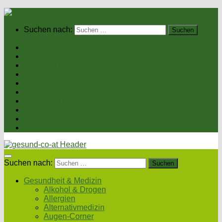
Suchen nach:
Home
Gesundheit & Medizin
Gesunde Ernährung
Unsere Kochrezepte
Unser Magazin
Sexualität & Partnerschaft
Fitness & Beauty
Wellness & Reisen
Eltern & Kind
Podcasts
Suchen nach:
Gesundheit & Medizin
Alkohol & Drogen
Allergien
Alternativmedizin
Augen-Corner