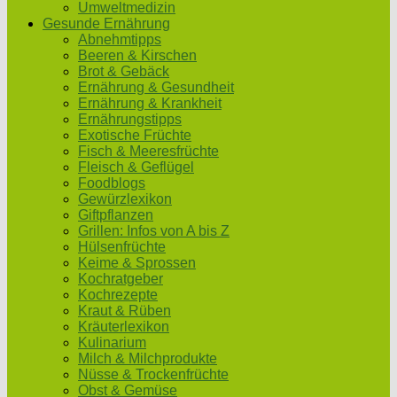
Umweltmedizin
Gesunde Ernährung
Abnehmtipps
Beeren & Kirschen
Brot & Gebäck
Ernährung & Gesundheit
Ernährung & Krankheit
Ernährungstipps
Exotische Früchte
Fisch & Meeresfrüchte
Fleisch & Geflügel
Foodblogs
Gewürzlexikon
Giftpflanzen
Grillen: Infos von A bis Z
Hülsenfrüchte
Keime & Sprossen
Kochratgeber
Kochrezepte
Kraut & Rüben
Kräuterlexikon
Kulinarium
Milch & Milchprodukte
Nüsse & Trockenfrüchte
Obst & Gemüse