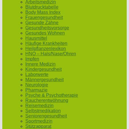
Arbeitsmedizin
Blutdrucktabelle
Body Mass Index
Frauengesundheit
Gesunde Zähne
Gesundheitsvorsorge
Gesundes Wohnen
Hausmittel
Häufige Krankheiten
Heilpflanzenlexikon
HNO – Hals/Nase/Ohren
Impfen
Innere Medizin
Kindergesundheit
Laborwerte
Männergesundheit
Neurologie
Pharmazie
Psyche & Psychotherapie
Raucherentwöhnung
Reisemedizin
Selbstmedikation
Seniorengesundheit
Sportmedizin
Stützapparat