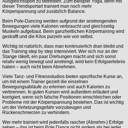
Ausgleichssport zu betreiben. Zum Beispiel Yoga, denn mit
dieser Trendsportart trainiert man noch mehr
Körperspannung und zusätzlich Balance.
Beim Pole-Dancing werden aufgrund der anstrengenden
Bewegungen viele Kalorien verbraucht und gleichzeitig
Muskeln aufgebaut. Beim ganzheitlichen Körpertraining wird
gestrafft und die Kilos purzeln wie von selbst.
Wichtig ist natürlich, dass man kontinuierlich dran bleibt und
das Training step by step intensiviert. Wer sich nur an der
Stange räkelt, ein paar Drehungen macht und sich sonst
relativ wenig bewegt und anstrengt, wird kein Erfolgserlebnis
haben – auch nicht beim Abnehmen.
Viele Tanz- und Fitnessstudios bieten spezifische Kurse an,
um mit einem Trainer gezielt die einzelnen
Bewegungsabläufe zu erlernen und auch Kalorien zu
verbrennen. In guten Kursen wird außerdem erläutert und
korrigiert, wenn sich falsche Positionen einschleichen oder
Probleme mit der Körperspannung bestehen. Das ist wichtig
um der Verletzungsgefahr vorzubeugen und
Rückenschmerzen zu verhindern.
Wer mehr trainiert wird jedenfalls rascher (Abnehm-) Erfolge
sehen – das ist beim Pole Dance nicht anders als bei jeder