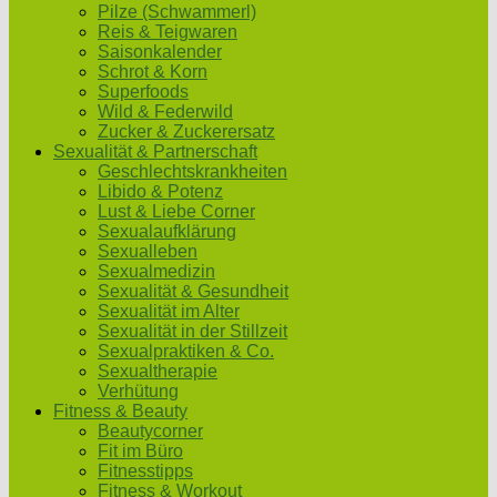
Pilze (Schwammerl)
Reis & Teigwaren
Saisonkalender
Schrot & Korn
Superfoods
Wild & Federwild
Zucker & Zuckerersatz
Sexualität & Partnerschaft
Geschlechtskrankheiten
Libido & Potenz
Lust & Liebe Corner
Sexualaufklärung
Sexualleben
Sexualmedizin
Sexualität & Gesundheit
Sexualität im Alter
Sexualität in der Stillzeit
Sexualpraktiken & Co.
Sexualtherapie
Verhütung
Fitness & Beauty
Beautycorner
Fit im Büro
Fitnesstipps
Fitness & Workout