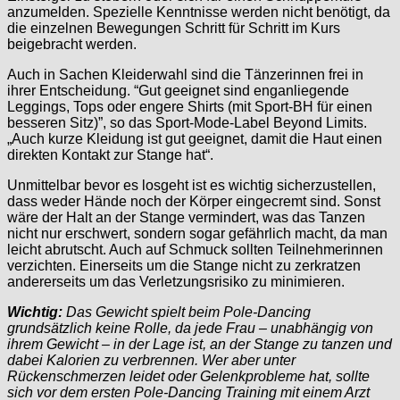
anzumelden. Spezielle Kenntnisse werden nicht benötigt, da
die einzelnen Bewegungen Schritt für Schritt im Kurs
beigebracht werden.
Auch in Sachen Kleiderwahl sind die Tänzerinnen frei in
ihrer Entscheidung. “Gut geeignet sind enganliegende
Leggings, Tops oder engere Shirts (mit Sport-BH für einen
besseren Sitz)”, so das Sport-Mode-Label Beyond Limits.
„Auch kurze Kleidung ist gut geeignet, damit die Haut einen
direkten Kontakt zur Stange hat“.
Unmittelbar bevor es losgeht ist es wichtig sicherzustellen,
dass weder Hände noch der Körper eingecremt sind. Sonst
wäre der Halt an der Stange vermindert, was das Tanzen
nicht nur erschwert, sondern sogar gefährlich macht, da man
leicht abrutscht. Auch auf Schmuck sollten Teilnehmerinnen
verzichten. Einerseits um die Stange nicht zu zerkratzen
andererseits um das Verletzungsrisiko zu minimieren.
Wichtig:
Das Gewicht spielt beim Pole-Dancing
grundsätzlich keine Rolle, da jede Frau – unabhängig von
ihrem Gewicht – in der Lage ist, an der Stange zu tanzen und
dabei Kalorien zu verbrennen. Wer aber unter
Rückenschmerzen leidet oder Gelenkprobleme hat, sollte
sich vor dem ersten Pole-Dancing Training mit einem Arzt