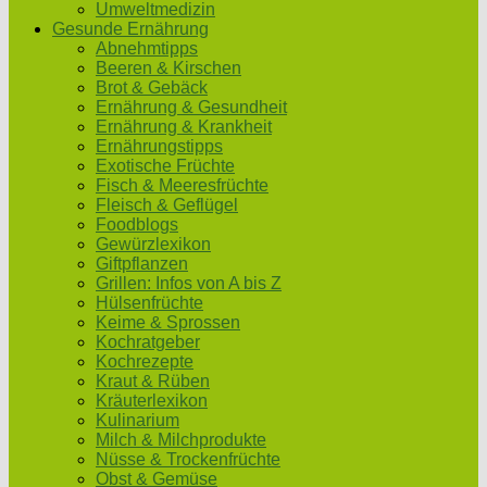
Umweltmedizin
Gesunde Ernährung
Abnehmtipps
Beeren & Kirschen
Brot & Gebäck
Ernährung & Gesundheit
Ernährung & Krankheit
Ernährungstipps
Exotische Früchte
Fisch & Meeresfrüchte
Fleisch & Geflügel
Foodblogs
Gewürzlexikon
Giftpflanzen
Grillen: Infos von A bis Z
Hülsenfrüchte
Keime & Sprossen
Kochratgeber
Kochrezepte
Kraut & Rüben
Kräuterlexikon
Kulinarium
Milch & Milchprodukte
Nüsse & Trockenfrüchte
Obst & Gemüse