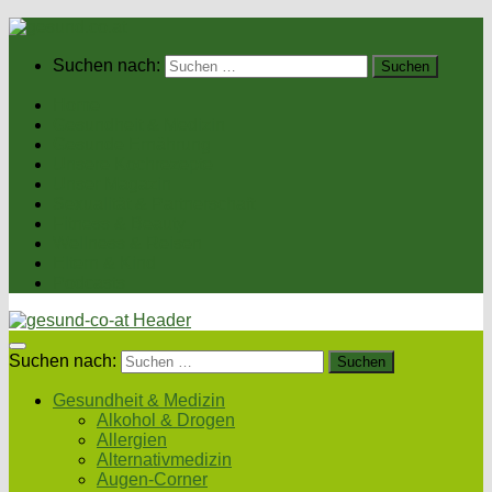
Suchen nach:
Home
Gesundheit & Medizin
Gesunde Ernährung
Unsere Kochrezepte
Unser Magazin
Sexualität & Partnerschaft
Fitness & Beauty
Wellness & Reisen
Eltern & Kind
Podcasts
Suchen nach:
Gesundheit & Medizin
Alkohol & Drogen
Allergien
Alternativmedizin
Augen-Corner