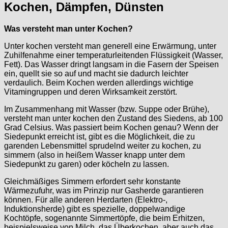
Kochen, Dämpfen, Dünsten
Was versteht man unter Kochen?
Unter kochen versteht man generell eine Erwärmung, unter
Zuhilfenahme einer temperaturleitenden Flüssigkeit (Wasser,
Fett). Das Wasser dringt langsam in die Fasern der Speisen
ein, quellt sie so auf und macht sie dadurch leichter
verdaulich. Beim Kochen werden allerdings wichtige
Vitamingruppen und deren Wirksamkeit zerstört.
Im Zusammenhang mit Wasser (bzw. Suppe oder Brühe),
versteht man unter kochen den Zustand des Siedens, ab 100
Grad Celsius. Was passiert beim Kochen genau? Wenn der
Siedepunkt erreicht ist, gibt es die Möglichkeit, die zu
garenden Lebensmittel sprudelnd weiter zu kochen, zu
simmern (also in heißem Wasser knapp unter dem
Siedepunkt zu garen) oder köcheln zu lassen.
Gleichmäßiges Simmern erfordert sehr konstante
Wärmezufuhr, was im Prinzip nur Gasherde garantieren
können. Für alle anderen Herdarten (Elektro-,
Induktionsherde) gibt es spezielle, doppelwandige
Kochtöpfe, sogenannte Simmertöpfe, die beim Erhitzen,
beispielsweise von Milch, das Überkochen, aber auch das