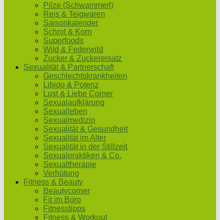
Pilze (Schwammerl)
Reis & Teigwaren
Saisonkalender
Schrot & Korn
Superfoods
Wild & Federwild
Zucker & Zuckerersatz
Sexualität & Partnerschaft
Geschlechtskrankheiten
Libido & Potenz
Lust & Liebe Corner
Sexualaufklärung
Sexualleben
Sexualmedizin
Sexualität & Gesundheit
Sexualität im Alter
Sexualität in der Stillzeit
Sexualpraktiken & Co.
Sexualtherapie
Verhütung
Fitness & Beauty
Beautycorner
Fit im Büro
Fitnesstipps
Fitness & Workout