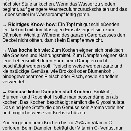
höchster Stufe ankochen. Wenn das Wasser zu sieden
beginnt, auf geringere Wärmezufuhr zurückschalten und das
Lebensmittel im Wasserdampf fertig garen.
→ Richtiges Know- how:
Ein Topf mit gut schließenden
Deckel und mit durchlässigen Einsatz eignet sich zum
Dämpfen. Wichtig: Während des ganzen Garprozesses den
Deckel nicht öffnen, damit kein Dampf entweicht.
→ Was koche ich wie:
Zum Kochen eignen sich praktisch
alle Speisen und Nahrungsmittel. Zum Dämpfen eignen sich
jene Lebensmittel deren Form beim Dämpfen nicht
beschädigt werden soll. Typischerweise werden zarte und
kleinstückige Gemüse, wie Brokkoli oder Blumenkohl,
bindegewebsarmes Fleisch oder Fisch, sowie Kartoffeln
verwendet.
→ Gemüse lieber Dämpfen statt Kochen:
Brokkoli,
Blumen,- und Rosenkohl sollte man besser dämpfen als
kochen. Das Kochen beschädigt nämlich die Glycosinulate.
Das sind jene Stoffe die den Gemüse sein Aroma verleihen
und möglicherweise vor Krebs schützen.
Zudem gehen beim Kochen bis zu 75% an Vitamin C
verloren. Beim Dämpfen beträgt der Vitamin C- Verlust nur