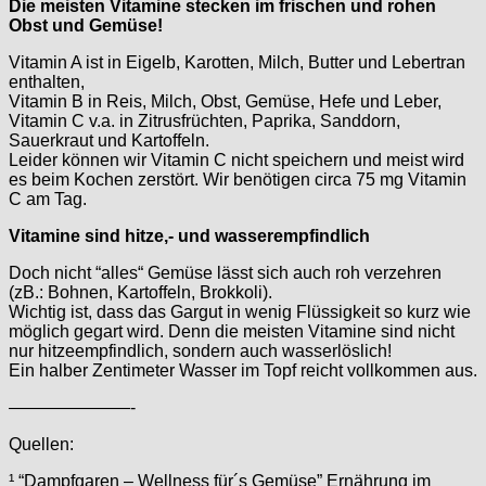
Die meisten Vitamine stecken im frischen und rohen
Obst und Gemüse!
Vitamin A ist in Eigelb, Karotten, Milch, Butter und Lebertran
enthalten,
Vitamin B in Reis, Milch, Obst, Gemüse, Hefe und Leber,
Vitamin C v.a. in Zitrusfrüchten, Paprika, Sanddorn,
Sauerkraut und Kartoffeln.
Leider können wir Vitamin C nicht speichern und meist wird
es beim Kochen zerstört. Wir benötigen circa 75 mg Vitamin
C am Tag.
Vitamine sind hitze,- und wasserempfindlich
Doch nicht “alles“ Gemüse lässt sich auch roh verzehren
(zB.: Bohnen, Kartoffeln, Brokkoli).
Wichtig ist, dass das Gargut in wenig Flüssigkeit so kurz wie
möglich gegart wird. Denn die meisten Vitamine sind nicht
nur hitzeempfindlich, sondern auch wasserlöslich!
Ein halber Zentimeter Wasser im Topf reicht vollkommen aus.
———————-
Quellen:
¹ “Dampfgaren – Wellness für´s Gemüse” Ernährung im