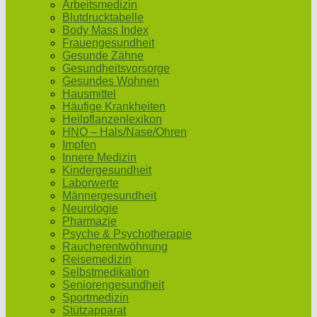
Arbeitsmedizin
Blutdrucktabelle
Body Mass Index
Frauengesundheit
Gesunde Zähne
Gesundheitsvorsorge
Gesundes Wohnen
Hausmittel
Häufige Krankheiten
Heilpflanzenlexikon
HNO – Hals/Nase/Ohren
Impfen
Innere Medizin
Kindergesundheit
Laborwerte
Männergesundheit
Neurologie
Pharmazie
Psyche & Psychotherapie
Raucherentwöhnung
Reisemedizin
Selbstmedikation
Seniorengesundheit
Sportmedizin
Stützapparat