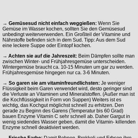
→ Gemüsesud nicht einfach weggießen:
Wenn Sie
Gemüse im Wasser kochen, sollten Sie den Gemüsesud
unbedingt weiterverwenden. Ein Großteil der Vitamine und
Nährstoffe befinden sich in dem Sud. Tipp: Aus dem Sud
eine leckere Suppe oder Eintopf kochen.
→ Achten sie auf die Jahreszeit:
Beim Dämpfen sollte man
zwischen Winter- und Frühjahresgemüse unterscheiden.
Wintergemüse braucht ca. 10-15 Minuten um gar zu werden.
Frühjahresgemüse hingegen nur ca. 3-6 Minuten.
→ So garen sie am vitaminfreundlichsten:
Je weniger
Flüssigkeit beim Garen verwendet wird, desto geringer sind
die Verluste an Vitaminen und Mineralstoffen. (Außer man ist
die Kochflüssigkeit in Form von Suppen) Weiters ist es
wichtig, das Kochgut möglichst schnell zu erhitzen. Den
gerade zu Beginn des Garens (Temperatur bis 60 Grad)
bauen Enzyme Vitamin C sehr schnell ab. Daher Gargut in
wenig siedendes Wasser geben, damit die Vitamin- killenden
Enzyme schnell deaktiviert werden.
→ Frische Farbe:
Damit Bohnen, Brokkoli und Erbsen ihre