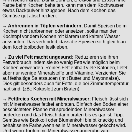
Farbe beim Kochen behalten, kann man dem Kochwasser
etwas Backpulver hinzugeben. Nach dem Kochen das
Gemüse gut abschrecken.
→ Anbrennen in Töpfen verhindern:
Damit Speisen beim
Kochen nicht anbrennen oder ansetzen, sollte man den
Kochtopf vor dem Kochen mit klarem und kaltem Wasser
ausspülen. Das verhindert, dass die Speisen sich gleich an
dem Kochtopfboden festkleben.
→ Zu viel Fett macht ungesund:
Reduzieren sie ihren
Fettverbrauch indem sie so wenig Fett wie möglich beim
Kochen verwenden. Reines Fett enthält viele Kalorien, liefet
aber nur wenige Mineralstoffe und Vitamine. Verzichten Sie
auf fetthaltige Salatsaucen ( mit Butter und Mayonnaise).
Dies gilt besonders auch für Fette, die bei Zimmertemperatur
hart sind. (zB.: Kokosfett zum Braten)
→ Fettfreies Kochen mit Mineralwasser:
Fleisch lässt sich
mit Mineralwasser fettfrei anbraten. Einfach den Boden einer
beschichteten Pfanne mit sprudelnden Mineralwasser
bedecken und das Fleisch darin braten bis es gar ist. Tipp:
Gemüse wie Brokkoli oder Blumenkohl bleibt knackig und
behält seine Farbe,wenn es in Mineralwasser gekocht wird.
Und wenn Topfen mit Mineralwasser angerührt wird,