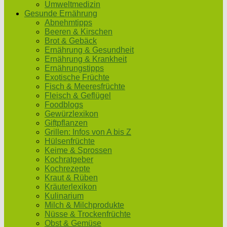
Umweltmedizin
Gesunde Ernährung
Abnehmtipps
Beeren & Kirschen
Brot & Gebäck
Ernährung & Gesundheit
Ernährung & Krankheit
Ernährungstipps
Exotische Früchte
Fisch & Meeresfrüchte
Fleisch & Geflügel
Foodblogs
Gewürzlexikon
Giftpflanzen
Grillen: Infos von A bis Z
Hülsenfrüchte
Keime & Sprossen
Kochratgeber
Kochrezepte
Kraut & Rüben
Kräuterlexikon
Kulinarium
Milch & Milchprodukte
Nüsse & Trockenfrüchte
Obst & Gemüse