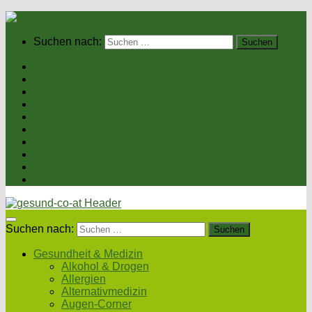
Suchen nach:
Home
Gesundheit & Medizin
Gesunde Ernährung
Unsere Kochrezepte
Unser Magazin
Sexualität & Partnerschaft
Fitness & Beauty
Wellness & Reisen
Eltern & Kind
Podcasts
Suchen nach:
Gesundheit & Medizin
Alkohol & Drogen
Allergien
Alternativmedizin
Augen-Corner