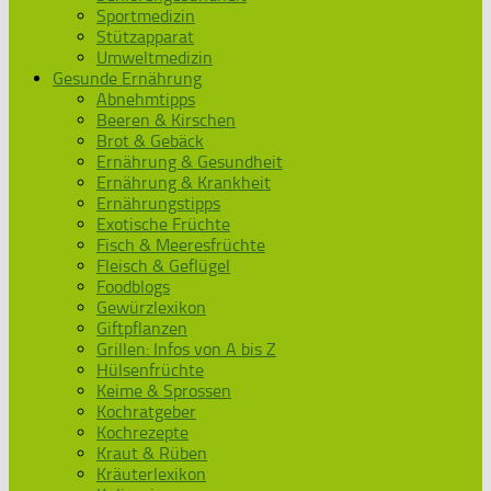
Sportmedizin
Stützapparat
Umweltmedizin
Gesunde Ernährung
Abnehmtipps
Beeren & Kirschen
Brot & Gebäck
Ernährung & Gesundheit
Ernährung & Krankheit
Ernährungstipps
Exotische Früchte
Fisch & Meeresfrüchte
Fleisch & Geflügel
Foodblogs
Gewürzlexikon
Giftpflanzen
Grillen: Infos von A bis Z
Hülsenfrüchte
Keime & Sprossen
Kochratgeber
Kochrezepte
Kraut & Rüben
Kräuterlexikon