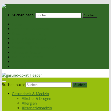
Suchen nach:
Home
Gesundheit & Medizin
Gesunde Ernährung
Unsere Kochrezepte
Unser Magazin
Sexualität & Partnerschaft
Fitness & Beauty
Wellness & Reisen
Eltern & Kind
Podcasts
Suchen nach:
Gesundheit & Medizin
Alkohol & Drogen
Allergien
Alternativmedizin