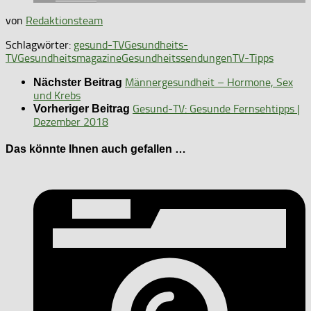
von
Redaktionsteam
Schlagwörter:
gesund-TV
Gesundheits-
TV
Gesundheitsmagazine
Gesundheitssendungen
TV-Tipps
Männergesundheit – Hormone, Sex
Nächster Beitrag
und Krebs
Gesund-TV: Gesunde Fernsehtipps |
Vorheriger Beitrag
Dezember 2018
Das könnte Ihnen auch gefallen …