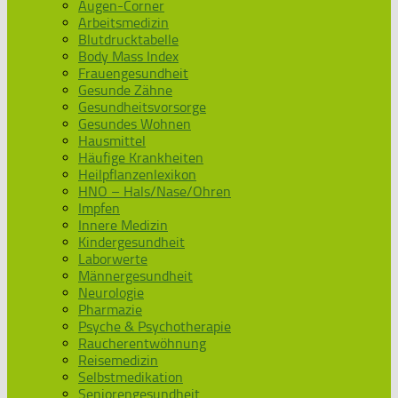
Augen-Corner
Arbeitsmedizin
Blutdrucktabelle
Body Mass Index
Frauengesundheit
Gesunde Zähne
Gesundheitsvorsorge
Gesundes Wohnen
Hausmittel
Häufige Krankheiten
Heilpflanzenlexikon
HNO – Hals/Nase/Ohren
Impfen
Innere Medizin
Kindergesundheit
Laborwerte
Männergesundheit
Neurologie
Pharmazie
Psyche & Psychotherapie
Raucherentwöhnung
Reisemedizin
Selbstmedikation
Seniorengesundheit