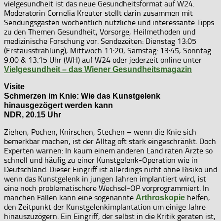
vielgesundheit ist das neue Gesundheitsformat auf W24.
Moderatorin Cornelia Kreuter stellt darin zusammen mit
Sendungsgästen wöchentlich nützliche und interessante Tipps
zu den Themen Gesundheit, Vorsorge, Heilmethoden und
medizinische Forschung vor. Sendezeiten: Dienstag 13:05
(Erstausstrahlung), Mittwoch 11:20, Samstag: 13:45, Sonntag
9:00 & 13:15 Uhr (WH) auf W24 oder jederzeit online unter
Vielgesundheit – das Wiener Gesundheitsmagazin
Visite
Schmerzen im Knie: Wie das Kunstgelenk
hinausgezögert werden kann
NDR, 20.15 Uhr
Ziehen, Pochen, Knirschen, Stechen – wenn die Knie sich
bemerkbar machen, ist der Alltag oft stark eingeschränkt. Doch
Experten warnen: In kaum einem anderen Land raten Ärzte so
schnell und häufig zu einer Kunstgelenk-Operation wie in
Deutschland. Dieser Eingriff ist allerdings nicht ohne Risiko und
wenn das Kunstgelenk in jungen Jahren implantiert wird, ist
eine noch problematischere Wechsel-OP vorprogrammiert. In
manchen Fällen kann eine sogenannte
helfen,
Arthroskopie
den Zeitpunkt der Kunstgelenkimplantation um einige Jahre
hinauszuzögern. Ein Eingriff, der selbst in die Kritik geraten ist,