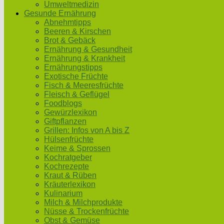
Umweltmedizin
Gesunde Ernährung
Abnehmtipps
Beeren & Kirschen
Brot & Gebäck
Ernährung & Gesundheit
Ernährung & Krankheit
Ernährungstipps
Exotische Früchte
Fisch & Meeresfrüchte
Fleisch & Geflügel
Foodblogs
Gewürzlexikon
Giftpflanzen
Grillen: Infos von A bis Z
Hülsenfrüchte
Keime & Sprossen
Kochratgeber
Kochrezepte
Kraut & Rüben
Kräuterlexikon
Kulinarium
Milch & Milchprodukte
Nüsse & Trockenfrüchte
Obst & Gemüse