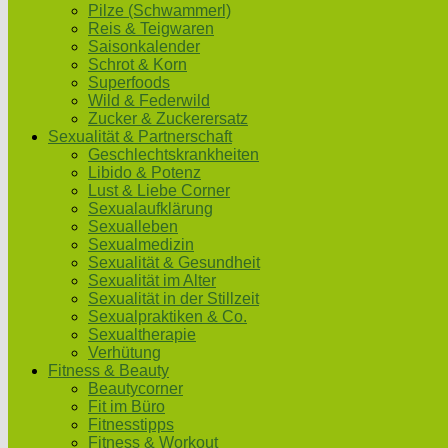
Pilze (Schwammerl)
Reis & Teigwaren
Saisonkalender
Schrot & Korn
Superfoods
Wild & Federwild
Zucker & Zuckerersatz
Sexualität & Partnerschaft
Geschlechtskrankheiten
Libido & Potenz
Lust & Liebe Corner
Sexualaufklärung
Sexualleben
Sexualmedizin
Sexualität & Gesundheit
Sexualität im Alter
Sexualität in der Stillzeit
Sexualpraktiken & Co.
Sexualtherapie
Verhütung
Fitness & Beauty
Beautycorner
Fit im Büro
Fitnesstipps
Fitness & Workout