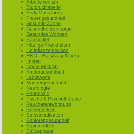
Arbeitsmedizin
Blutdrucktabelle
Body Mass Index
Frauengesundheit
Gesunde Zähne
Gesundheitsvorsorge
Gesundes Wohnen
Hausmittel
Häufige Krankheiten
Heilpflanzenlexikon
HNO – Hals/Nase/Ohren
Impfen
Innere Medizin
Kindergesundheit
Laborwerte
Männergesundheit
Neurologie
Pharmazie
Psyche & Psychotherapie
Raucherentwöhnung
Reisemedizin
Selbstmedikation
Seniorengesundheit
Sportmedizin
Stützapparat