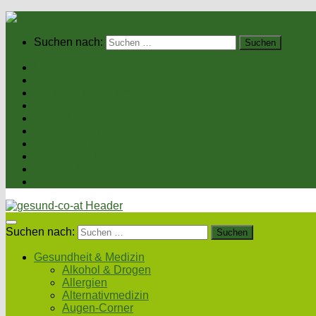
Suchen nach:
Home
Gesundheit & Medizin
Gesunde Ernährung
Unsere Kochrezepte
Unser Magazin
Sexualität & Partnerschaft
Fitness & Beauty
Wellness & Reisen
Eltern & Kind
Podcasts
Suchen nach:
Gesundheit & Medizin
Alkohol & Drogen
Allergien
Alternativmedizin
Augen-Corner