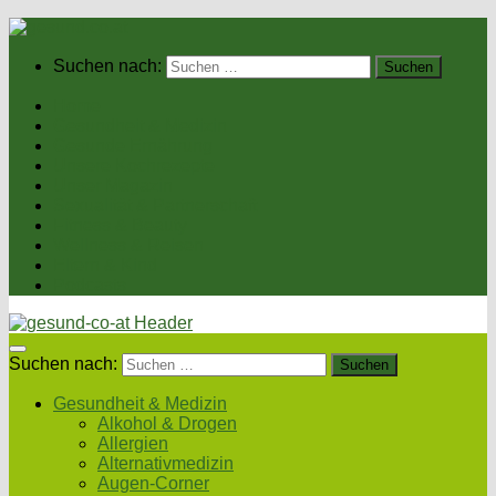
Suchen nach:
Home
Gesundheit & Medizin
Gesunde Ernährung
Unsere Kochrezepte
Unser Magazin
Sexualität & Partnerschaft
Fitness & Beauty
Wellness & Reisen
Eltern & Kind
Podcasts
Suchen nach:
Gesundheit & Medizin
Alkohol & Drogen
Allergien
Alternativmedizin
Augen-Corner