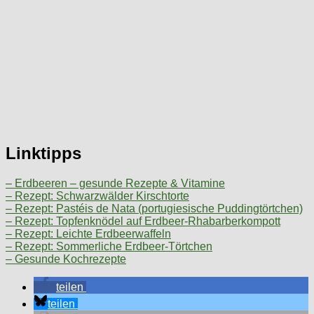
Linktipps
– Erdbeeren – gesunde Rezepte & Vitamine
– Rezept: Schwarzwälder Kirschtorte
– Rezept: Pastéis de Nata (portugiesische Puddingtörtchen)
– Rezept: Topfenknödel auf Erdbeer-Rhabarberkompott
– Rezept: Leichte Erdbeerwaffeln
– Rezept: Sommerliche Erdbeer-Törtchen
– Gesunde Kochrezepte
teilen
teilen