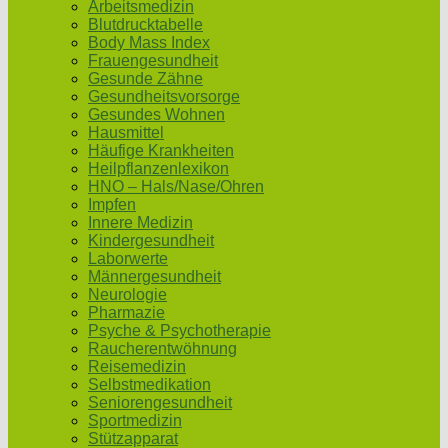
Arbeitsmedizin
Blutdrucktabelle
Body Mass Index
Frauengesundheit
Gesunde Zähne
Gesundheitsvorsorge
Gesundes Wohnen
Hausmittel
Häufige Krankheiten
Heilpflanzenlexikon
HNO – Hals/Nase/Ohren
Impfen
Innere Medizin
Kindergesundheit
Laborwerte
Männergesundheit
Neurologie
Pharmazie
Psyche & Psychotherapie
Raucherentwöhnung
Reisemedizin
Selbstmedikation
Seniorengesundheit
Sportmedizin
Stützapparat