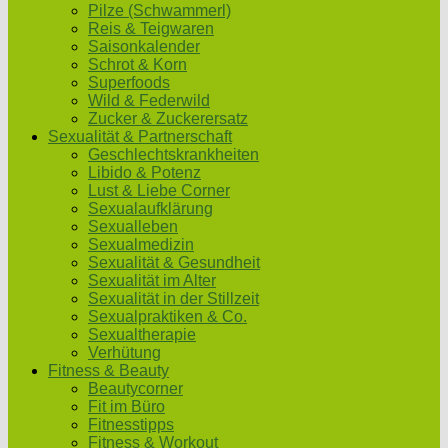
Pilze (Schwammerl)
Reis & Teigwaren
Saisonkalender
Schrot & Korn
Superfoods
Wild & Federwild
Zucker & Zuckerersatz
Sexualität & Partnerschaft
Geschlechtskrankheiten
Libido & Potenz
Lust & Liebe Corner
Sexualaufklärung
Sexualleben
Sexualmedizin
Sexualität & Gesundheit
Sexualität im Alter
Sexualität in der Stillzeit
Sexualpraktiken & Co.
Sexualtherapie
Verhütung
Fitness & Beauty
Beautycorner
Fit im Büro
Fitnesstipps
Fitness & Workout