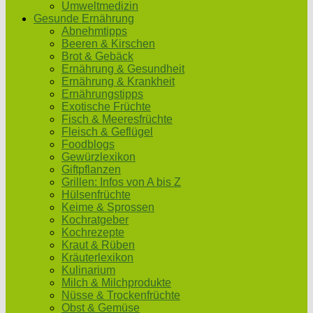
Umweltmedizin
Gesunde Ernährung
Abnehmtipps
Beeren & Kirschen
Brot & Gebäck
Ernährung & Gesundheit
Ernährung & Krankheit
Ernährungstipps
Exotische Früchte
Fisch & Meeresfrüchte
Fleisch & Geflügel
Foodblogs
Gewürzlexikon
Giftpflanzen
Grillen: Infos von A bis Z
Hülsenfrüchte
Keime & Sprossen
Kochratgeber
Kochrezepte
Kraut & Rüben
Kräuterlexikon
Kulinarium
Milch & Milchprodukte
Nüsse & Trockenfrüchte
Obst & Gemüse