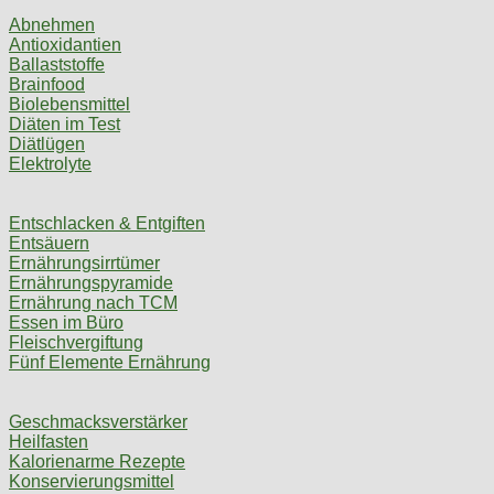
Abnehmen
Antioxidantien
Ballaststoffe
Brainfood
Biolebensmittel
Diäten im Test
Diätlügen
Elektrolyte
Entschlacken & Entgiften
Entsäuern
Ernährungsirrtümer
Ernährungspyramide
Ernährung nach TCM
Essen im Büro
Fleischvergiftung
Fünf Elemente Ernährung
Geschmacksverstärker
Heilfasten
Kalorienarme Rezepte
Konservierungsmittel