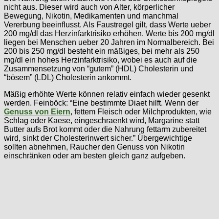
nicht aus. Dieser wird auch von Alter, körperlicher
Bewegung, Nikotin, Medikamenten und manchmal
Vererbung beeinflusst. Als Faustregel gilt, dass Werte ueber
200 mg/dl das Herzinfarktrisiko erhöhen. Werte bis 200 mg/dl
liegen bei Menschen ueber 20 Jahren im Normalbereich. Bei
200 bis 250 mg/dl besteht ein mäßiges, bei mehr als 250
mg/dl ein hohes Herzinfarktrisiko, wobei es auch auf die
Zusammensetzung von “gutem” (HDL) Cholesterin und
“bösem” (LDL) Cholesterin ankommt.
Mäßig erhöhte Werte können relativ einfach wieder gesenkt
werden. Feinböck: “Eine bestimmte Diaet hilft. Wenn der
Genuss von Eiern
, fettem Fleisch oder Milchprodukten, wie
Schlag oder Kaese, eingeschraenkt wird, Margarine statt
Butter aufs Brot kommt oder die Nahrung fettarm zubereitet
wird, sinkt der Cholesterinwert sicher.” Übergewichtige
sollten abnehmen, Raucher den Genuss von Nikotin
einschränken oder am besten gleich ganz aufgeben.