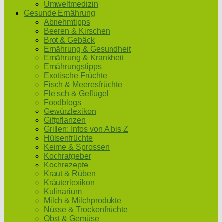
Umweltmedizin
Gesunde Ernährung
Abnehmtipps
Beeren & Kirschen
Brot & Gebäck
Ernährung & Gesundheit
Ernährung & Krankheit
Ernährungstipps
Exotische Früchte
Fisch & Meeresfrüchte
Fleisch & Geflügel
Foodblogs
Gewürzlexikon
Giftpflanzen
Grillen: Infos von A bis Z
Hülsenfrüchte
Keime & Sprossen
Kochratgeber
Kochrezepte
Kraut & Rüben
Kräuterlexikon
Kulinarium
Milch & Milchprodukte
Nüsse & Trockenfrüchte
Obst & Gemüse