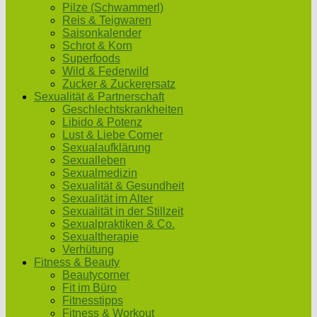
Pilze (Schwammerl)
Reis & Teigwaren
Saisonkalender
Schrot & Korn
Superfoods
Wild & Federwild
Zucker & Zuckerersatz
Sexualität & Partnerschaft
Geschlechtskrankheiten
Libido & Potenz
Lust & Liebe Corner
Sexualaufklärung
Sexualleben
Sexualmedizin
Sexualität & Gesundheit
Sexualität im Alter
Sexualität in der Stillzeit
Sexualpraktiken & Co.
Sexualtherapie
Verhütung
Fitness & Beauty
Beautycorner
Fit im Büro
Fitnesstipps
Fitness & Workout