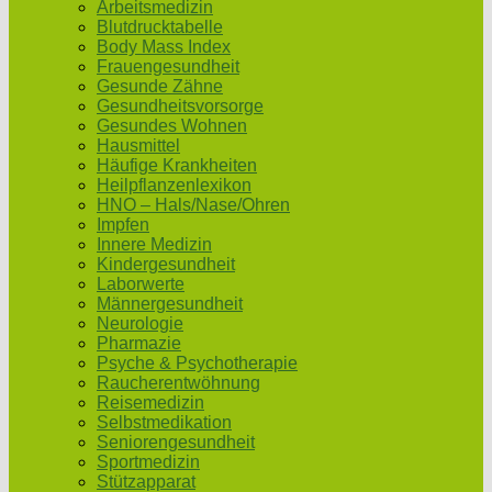
Arbeitsmedizin
Blutdrucktabelle
Body Mass Index
Frauengesundheit
Gesunde Zähne
Gesundheitsvorsorge
Gesundes Wohnen
Hausmittel
Häufige Krankheiten
Heilpflanzenlexikon
HNO – Hals/Nase/Ohren
Impfen
Innere Medizin
Kindergesundheit
Laborwerte
Männergesundheit
Neurologie
Pharmazie
Psyche & Psychotherapie
Raucherentwöhnung
Reisemedizin
Selbstmedikation
Seniorengesundheit
Sportmedizin
Stützapparat