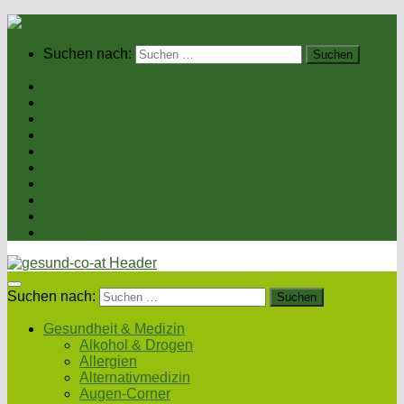
Suchen nach:
Home
Gesundheit & Medizin
Gesunde Ernährung
Unsere Kochrezepte
Unser Magazin
Sexualität & Partnerschaft
Fitness & Beauty
Wellness & Reisen
Eltern & Kind
Podcasts
Suchen nach:
Gesundheit & Medizin
Alkohol & Drogen
Allergien
Alternativmedizin
Augen-Corner