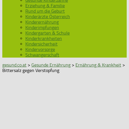
Gesunde Kinderzähne
Erziehung & Familie
Rund um die Geburt
Kinderärzte Österreich
Kinderernährung
Kinderimpfungen
Kindergarten & Schule
Kinderkrankheiten
Kindersicherheit
Kindervorsorge
Schwangerschaft
gesund.co.at
>
Gesunde Ernährung
>
Ernährung & Krankheit
>
Bittersalz gegen Verstopfung