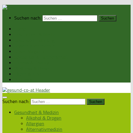
Suchen nach:
Home
Gesundheit & Medizin
Gesunde Ernährung
Unsere Kochrezepte
Unser Magazin
Sexualität & Partnerschaft
Fitness & Beauty
Wellness & Reisen
Eltern & Kind
Podcasts
Suchen nach:
Gesundheit & Medizin
Alkohol & Drogen
Allergien
Alternativmedizin