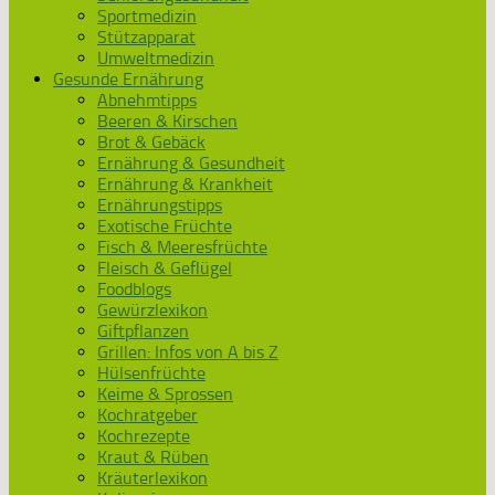
Sportmedizin
Stützapparat
Umweltmedizin
Gesunde Ernährung
Abnehmtipps
Beeren & Kirschen
Brot & Gebäck
Ernährung & Gesundheit
Ernährung & Krankheit
Ernährungstipps
Exotische Früchte
Fisch & Meeresfrüchte
Fleisch & Geflügel
Foodblogs
Gewürzlexikon
Giftpflanzen
Grillen: Infos von A bis Z
Hülsenfrüchte
Keime & Sprossen
Kochratgeber
Kochrezepte
Kraut & Rüben
Kräuterlexikon