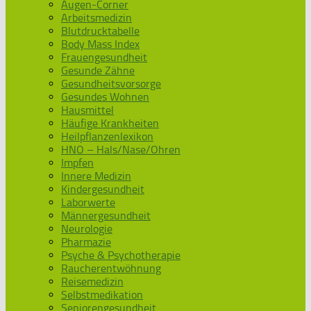
Augen-Corner
Arbeitsmedizin
Blutdrucktabelle
Body Mass Index
Frauengesundheit
Gesunde Zähne
Gesundheitsvorsorge
Gesundes Wohnen
Hausmittel
Häufige Krankheiten
Heilpflanzenlexikon
HNO – Hals/Nase/Ohren
Impfen
Innere Medizin
Kindergesundheit
Laborwerte
Männergesundheit
Neurologie
Pharmazie
Psyche & Psychotherapie
Raucherentwöhnung
Reisemedizin
Selbstmedikation
Seniorengesundheit