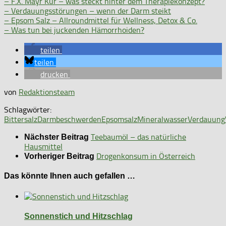
– F.X. Mayr Kur – was steckt hinter dem Therapiekonzept?
– Verdauungsstörungen – wenn der Darm steikt
– Epsom Salz – Allroundmittel für Wellness, Detox & Co.
– Was tun bei juckenden Hämorrhoiden?
teilen
teilen
drucken
von
Redaktionsteam
Schlagwörter:
Bittersalz
Darmbeschwerden
Epsomsalz
Mineralwasser
Verdauung
Teebaumöl – das natürliche
Nächster Beitrag
Hausmittel
Drogenkonsum in Österreich
Vorheriger Beitrag
Das könnte Ihnen auch gefallen …
Sonnenstich und Hitzschlag