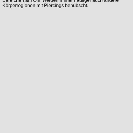
Bereichen am Ohr, werden immer häufiger auch andere
Körperregionen mit Piercings behübscht.