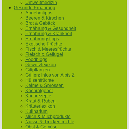
Umweltmedizin
Gesunde Ernährung
Abnehmtipps
Beeren & Kirschen
Brot & Gebäck
Ernährung & Gesundheit
Ernährung & Krankheit
Ernährungstipps
Exotische Früchte
Fisch & Meeresfrüchte
Fleisch & Geflügel
Foodblogs
Gewürzlexikon
Giftpflanzen
Grillen: Infos von A bis Z
Hülsenfrüchte
Keime & Sprossen
Kochratgeber
Kochrezepte
Kraut & Rüben
Kräuterlexikon
Kulinarium
Milch & Milchprodukte
Nüsse & Trockenfrüchte
Obst & Gemüse