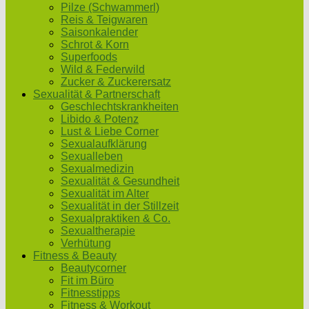
Pilze (Schwammerl)
Reis & Teigwaren
Saisonkalender
Schrot & Korn
Superfoods
Wild & Federwild
Zucker & Zuckerersatz
Sexualität & Partnerschaft
Geschlechtskrankheiten
Libido & Potenz
Lust & Liebe Corner
Sexualaufklärung
Sexualleben
Sexualmedizin
Sexualität & Gesundheit
Sexualität im Alter
Sexualität in der Stillzeit
Sexualpraktiken & Co.
Sexualtherapie
Verhütung
Fitness & Beauty
Beautycorner
Fit im Büro
Fitnesstipps
Fitness & Workout