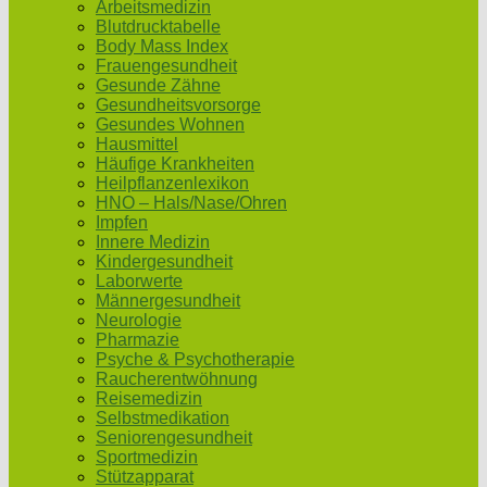
Arbeitsmedizin
Blutdrucktabelle
Body Mass Index
Frauengesundheit
Gesunde Zähne
Gesundheitsvorsorge
Gesundes Wohnen
Hausmittel
Häufige Krankheiten
Heilpflanzenlexikon
HNO – Hals/Nase/Ohren
Impfen
Innere Medizin
Kindergesundheit
Laborwerte
Männergesundheit
Neurologie
Pharmazie
Psyche & Psychotherapie
Raucherentwöhnung
Reisemedizin
Selbstmedikation
Seniorengesundheit
Sportmedizin
Stützapparat