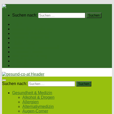
Suchen nach:
Home
Gesundheit & Medizin
Gesunde Ernährung
Unsere Kochrezepte
Unser Magazin
Sexualität & Partnerschaft
Fitness & Beauty
Wellness & Reisen
Eltern & Kind
Podcasts
Suchen nach:
Gesundheit & Medizin
Alkohol & Drogen
Allergien
Alternativmedizin
Augen-Corner