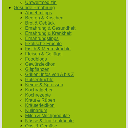
Umweltmedizin
Gesunde Ernährung
Abnehmtipps
Beeren & Kirschen
Brot & Gebäck
Ernährung & Gesundheit
Ernährung & Krankheit
Ernährungstipps
Exotische Früchte
Fisch & Meeresfrüchte
Fleisch & Geflügel
Foodblogs
Gewürzlexikon
Giftpflanzen
Grillen: Infos von A bis Z
Hülsenfrüchte
Keime & Sprossen
Kochratgeber
Kochrezepte
Kraut & Rüben
Kräuterlexikon
Kulinarium
Milch & Milchprodukte
Nüsse & Trockenfrüchte
Obst & Gemüse