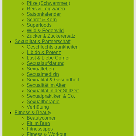
Pilze (Schwammerl)
Reis & Teigwaren
Saisonkalender
Schrot & Korn
Superfoods
Wild & Federwild
Zucker & Zuckerersatz
Sexualität & Partnerschaft
Geschlechtskrankheiten
Libido & Potenz
Lust & Liebe Corner
Sexualaufklärung
Sexualleben
Sexualmedizin
Sexualität & Gesundheit
Sexualität im Alter
Sexualität in der Stillzeit
Sexualpraktiken & Co.
Sexualtherapie
Verhütung
Fitness & Beauty
Beautycorner
Fit im Büro
Fitnesstipps
Fitness & Workout