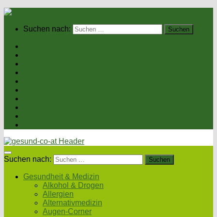
Suchen nach:
Home
Gesundheit & Medizin
Gesunde Ernährung
Unsere Kochrezepte
Unser Magazin
Sexualität & Partnerschaft
Fitness & Beauty
Wellness & Reisen
Eltern & Kind
Podcasts
Suchen nach:
Gesundheit & Medizin
Alkohol & Drogen
Allergien
Alternativmedizin
Augen-Corner