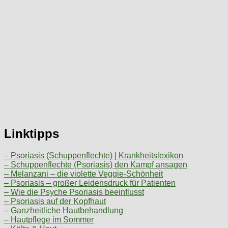
Linktipps
– Psoriasis (Schuppenflechte) | Krankheitslexikon
– Schuppenflechte (Psoriasis) den Kampf ansagen
– Melanzani – die violette Veggie-Schönheit
– Psoriasis – großer Leidensdruck für Patienten
– Wie die Psyche Psoriasis beeinflusst
– Psoriasis auf der Kopfhaut
– Ganzheitliche Hautbehandlung
– Hautpflege im Sommer