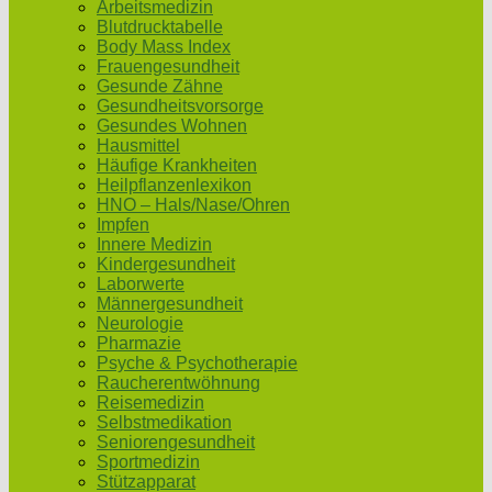
Arbeitsmedizin
Blutdrucktabelle
Body Mass Index
Frauengesundheit
Gesunde Zähne
Gesundheitsvorsorge
Gesundes Wohnen
Hausmittel
Häufige Krankheiten
Heilpflanzenlexikon
HNO – Hals/Nase/Ohren
Impfen
Innere Medizin
Kindergesundheit
Laborwerte
Männergesundheit
Neurologie
Pharmazie
Psyche & Psychotherapie
Raucherentwöhnung
Reisemedizin
Selbstmedikation
Seniorengesundheit
Sportmedizin
Stützapparat