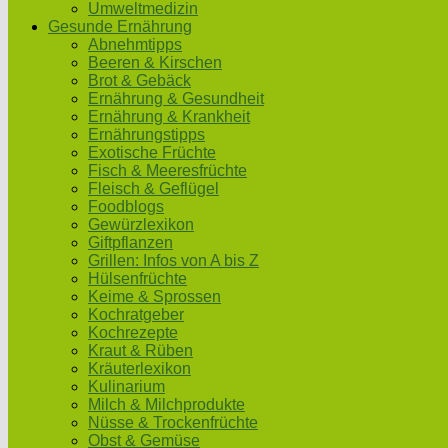
Umweltmedizin
Gesunde Ernährung
Abnehmtipps
Beeren & Kirschen
Brot & Gebäck
Ernährung & Gesundheit
Ernährung & Krankheit
Ernährungstipps
Exotische Früchte
Fisch & Meeresfrüchte
Fleisch & Geflügel
Foodblogs
Gewürzlexikon
Giftpflanzen
Grillen: Infos von A bis Z
Hülsenfrüchte
Keime & Sprossen
Kochratgeber
Kochrezepte
Kraut & Rüben
Kräuterlexikon
Kulinarium
Milch & Milchprodukte
Nüsse & Trockenfrüchte
Obst & Gemüse