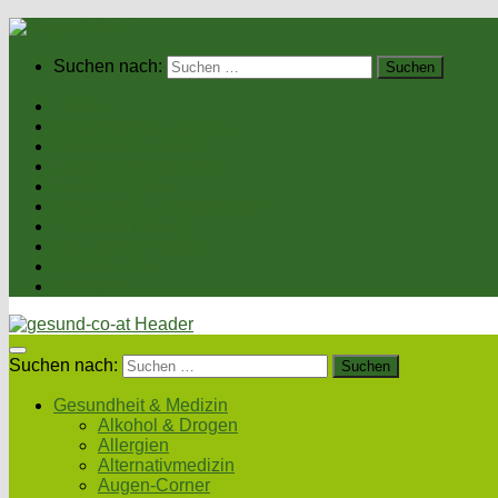
Suchen nach:
Home
Gesundheit & Medizin
Gesunde Ernährung
Unsere Kochrezepte
Unser Magazin
Sexualität & Partnerschaft
Fitness & Beauty
Wellness & Reisen
Eltern & Kind
Podcasts
Suchen nach:
Gesundheit & Medizin
Alkohol & Drogen
Allergien
Alternativmedizin
Augen-Corner