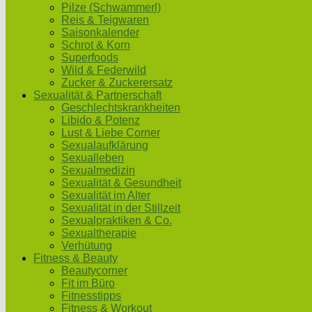
Pilze (Schwammerl)
Reis & Teigwaren
Saisonkalender
Schrot & Korn
Superfoods
Wild & Federwild
Zucker & Zuckerersatz
Sexualität & Partnerschaft
Geschlechtskrankheiten
Libido & Potenz
Lust & Liebe Corner
Sexualaufklärung
Sexualleben
Sexualmedizin
Sexualität & Gesundheit
Sexualität im Alter
Sexualität in der Stillzeit
Sexualpraktiken & Co.
Sexualtherapie
Verhütung
Fitness & Beauty
Beautycorner
Fit im Büro
Fitnesstipps
Fitness & Workout