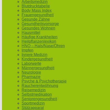
Arbeitsmedizin
Blutdrucktabelle
Body Mass Index
Frauengesundheit
Gesunde Zähne
Gesundheitsvorsorge
Gesundes Wohnen
Hausmittel
Häufige Krankheiten
Heilpflanzenlexikon
HNO – Hals/Nase/Ohren
Impfen
Innere Medizin
Kindergesundheit
Laborwerte
Männergesundheit
Neurologie
Pharmazie
Psyche & Psychotherapie
Raucherentwöhnung
Reisemedizin
Selbstmedikation
Seniorengesundheit
Sportmedizin
Stützapparat