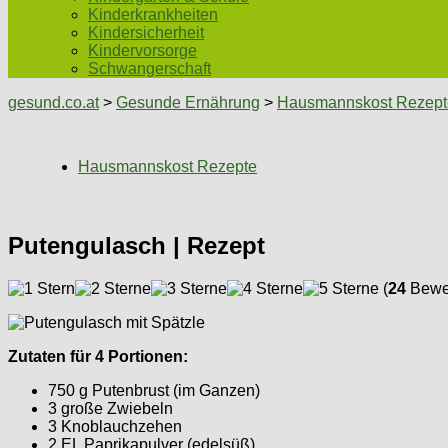
Kinderkrankheiten
Kindersicherheit
Kindervorsorge
Schwangerschaft
gesund.co.at
>
Gesunde Ernährung
>
Hausmannskost Rezept
Hausmannskost Rezepte
Putengulasch | Rezept
(
24
Bewer
Zutaten für 4 Portionen:
750 g Putenbrust (im Ganzen)
3 große Zwiebeln
3 Knoblauchzehen
2 EL Paprikapulver (edelsüß)