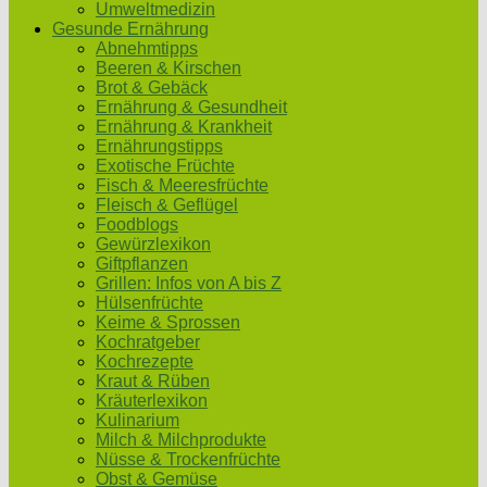
Umweltmedizin
Gesunde Ernährung
Abnehmtipps
Beeren & Kirschen
Brot & Gebäck
Ernährung & Gesundheit
Ernährung & Krankheit
Ernährungstipps
Exotische Früchte
Fisch & Meeresfrüchte
Fleisch & Geflügel
Foodblogs
Gewürzlexikon
Giftpflanzen
Grillen: Infos von A bis Z
Hülsenfrüchte
Keime & Sprossen
Kochratgeber
Kochrezepte
Kraut & Rüben
Kräuterlexikon
Kulinarium
Milch & Milchprodukte
Nüsse & Trockenfrüchte
Obst & Gemüse