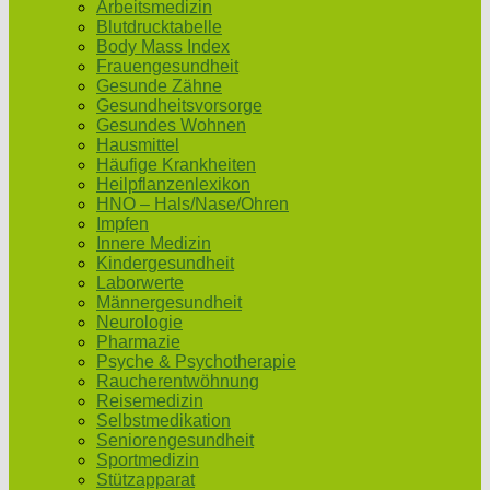
Arbeitsmedizin
Blutdrucktabelle
Body Mass Index
Frauengesundheit
Gesunde Zähne
Gesundheitsvorsorge
Gesundes Wohnen
Hausmittel
Häufige Krankheiten
Heilpflanzenlexikon
HNO – Hals/Nase/Ohren
Impfen
Innere Medizin
Kindergesundheit
Laborwerte
Männergesundheit
Neurologie
Pharmazie
Psyche & Psychotherapie
Raucherentwöhnung
Reisemedizin
Selbstmedikation
Seniorengesundheit
Sportmedizin
Stützapparat