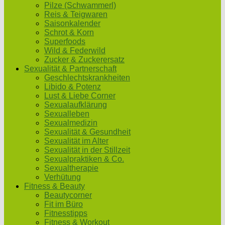
Pilze (Schwammerl)
Reis & Teigwaren
Saisonkalender
Schrot & Korn
Superfoods
Wild & Federwild
Zucker & Zuckerersatz
Sexualität & Partnerschaft
Geschlechtskrankheiten
Libido & Potenz
Lust & Liebe Corner
Sexualaufklärung
Sexualleben
Sexualmedizin
Sexualität & Gesundheit
Sexualität im Alter
Sexualität in der Stillzeit
Sexualpraktiken & Co.
Sexualtherapie
Verhütung
Fitness & Beauty
Beautycorner
Fit im Büro
Fitnesstipps
Fitness & Workout