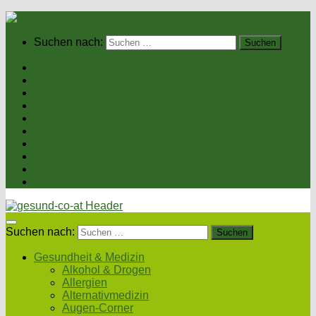
Suchen nach:
Home
Gesundheit & Medizin
Gesunde Ernährung
Unsere Kochrezepte
Unser Magazin
Sexualität & Partnerschaft
Fitness & Beauty
Wellness & Reisen
Eltern & Kind
Podcasts
Suchen nach:
Gesundheit & Medizin
Alkohol & Drogen
Allergien
Alternativmedizin
Augen-Corner