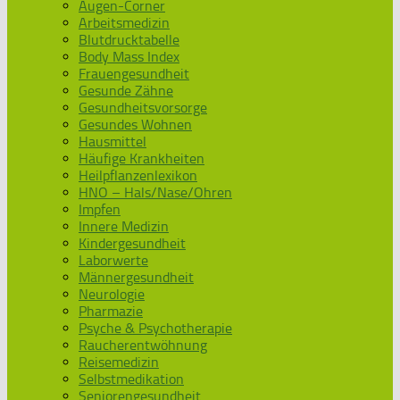
Augen-Corner
Arbeitsmedizin
Blutdrucktabelle
Body Mass Index
Frauengesundheit
Gesunde Zähne
Gesundheitsvorsorge
Gesundes Wohnen
Hausmittel
Häufige Krankheiten
Heilpflanzenlexikon
HNO – Hals/Nase/Ohren
Impfen
Innere Medizin
Kindergesundheit
Laborwerte
Männergesundheit
Neurologie
Pharmazie
Psyche & Psychotherapie
Raucherentwöhnung
Reisemedizin
Selbstmedikation
Seniorengesundheit