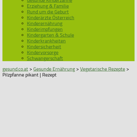
Gesunde Kinderzähne
Erziehung & Familie
Rund um die Geburt
Kinderärzte Österreich
Kinderernährung
Kinderimpfungen
Kindergarten & Schule
Kinderkrankheiten
Kindersicherheit
Kindervorsorge
Schwangerschaft
gesund.co.at
>
Gesunde Ernährung
>
Vegetarische Rezepte
>
Pilzpfanne pikant | Rezept