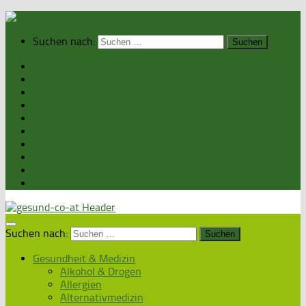
Suchen nach:
Home
Gesundheit & Medizin
Gesunde Ernährung
Unsere Kochrezepte
Unser Magazin
Sexualität & Partnerschaft
Fitness & Beauty
Wellness & Reisen
Eltern & Kind
Podcasts
Suchen nach:
Gesundheit & Medizin
Alkohol & Drogen
Allergien
Alternativmedizin