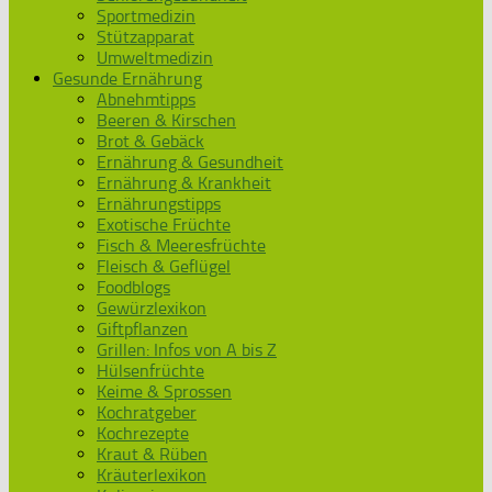
Sportmedizin
Stützapparat
Umweltmedizin
Gesunde Ernährung
Abnehmtipps
Beeren & Kirschen
Brot & Gebäck
Ernährung & Gesundheit
Ernährung & Krankheit
Ernährungstipps
Exotische Früchte
Fisch & Meeresfrüchte
Fleisch & Geflügel
Foodblogs
Gewürzlexikon
Giftpflanzen
Grillen: Infos von A bis Z
Hülsenfrüchte
Keime & Sprossen
Kochratgeber
Kochrezepte
Kraut & Rüben
Kräuterlexikon