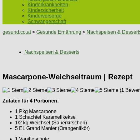
Kinderkrankheiten
Kindersicherheit
Kindervorsorge
Schwangerschaft
gesund.co.at
>
Gesunde Ernährung
>
Nachspeisen & Dessert
Nachspeisen & Desserts
Mascarpone-Weichseltraum | Rezept
(
1
Bewert
Zutaten für 4 Portionen:
1 Pkg Mascarpone
1 Schachtel Karamellkekse
1/2 kg Weichsel (Sauerkirschen)
5 EL Grand Manier (Orangenlikör)
1 Vanilleschote