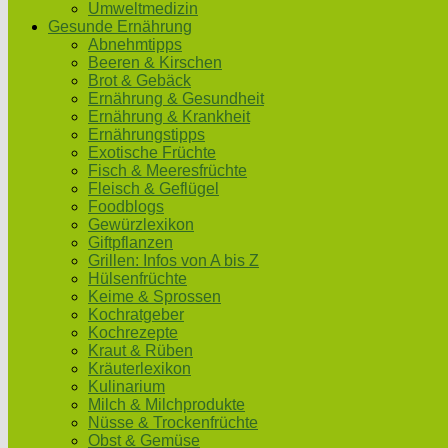
Umweltmedizin
Gesunde Ernährung
Abnehmtipps
Beeren & Kirschen
Brot & Gebäck
Ernährung & Gesundheit
Ernährung & Krankheit
Ernährungstipps
Exotische Früchte
Fisch & Meeresfrüchte
Fleisch & Geflügel
Foodblogs
Gewürzlexikon
Giftpflanzen
Grillen: Infos von A bis Z
Hülsenfrüchte
Keime & Sprossen
Kochratgeber
Kochrezepte
Kraut & Rüben
Kräuterlexikon
Kulinarium
Milch & Milchprodukte
Nüsse & Trockenfrüchte
Obst & Gemüse