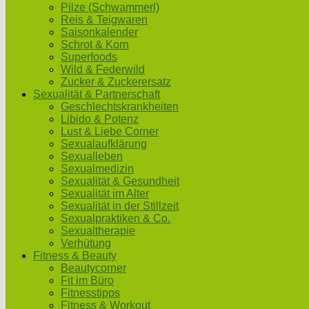
Pilze (Schwammerl)
Reis & Teigwaren
Saisonkalender
Schrot & Korn
Superfoods
Wild & Federwild
Zucker & Zuckerersatz
Sexualität & Partnerschaft
Geschlechtskrankheiten
Libido & Potenz
Lust & Liebe Corner
Sexualaufklärung
Sexualleben
Sexualmedizin
Sexualität & Gesundheit
Sexualität im Alter
Sexualität in der Stillzeit
Sexualpraktiken & Co.
Sexualtherapie
Verhütung
Fitness & Beauty
Beautycorner
Fit im Büro
Fitnesstipps
Fitness & Workout