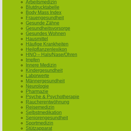
Arbeitsmedizin
Blutdrucktabelle
Body Mass Index
Frauengesundheit
Gesunde Zähne
Gesundheitsvorsorge
Gesundes Wohnen
Hausmittel
Häufige Krankheiten
Heilpflanzenlexikon
HNO – Hals/Nase/Ohren
Impfen
Innere Medizin
Kindergesundheit
Laborwerte
Männergesundheit
Neurologie
Pharmazie
Psyche & Psychotherapie
Raucherentwöhnung
Reisemedizin
Selbstmedikation
Seniorengesundheit
Sportmedizin
Stützapparat