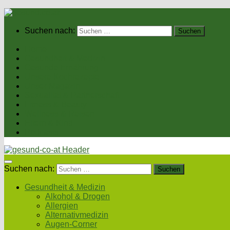
Suchen nach:
Home
Gesundheit & Medizin
Gesunde Ernährung
Unsere Kochrezepte
Unser Magazin
Sexualität & Partnerschaft
Fitness & Beauty
Wellness & Reisen
Eltern & Kind
Podcasts
Suchen nach:
Gesundheit & Medizin
Alkohol & Drogen
Allergien
Alternativmedizin
Augen-Corner