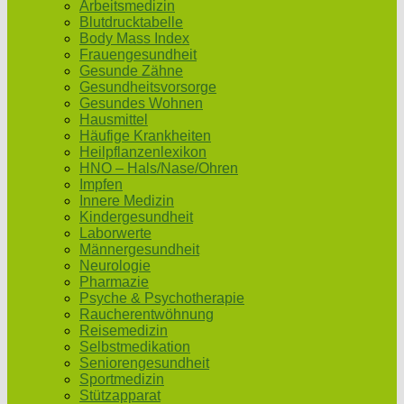
Arbeitsmedizin
Blutdrucktabelle
Body Mass Index
Frauengesundheit
Gesunde Zähne
Gesundheitsvorsorge
Gesundes Wohnen
Hausmittel
Häufige Krankheiten
Heilpflanzenlexikon
HNO – Hals/Nase/Ohren
Impfen
Innere Medizin
Kindergesundheit
Laborwerte
Männergesundheit
Neurologie
Pharmazie
Psyche & Psychotherapie
Raucherentwöhnung
Reisemedizin
Selbstmedikation
Seniorengesundheit
Sportmedizin
Stützapparat