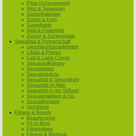
Pilze (Schwammerl)
Reis & Teigwaren
Saisonkalender
Schrot & Korn
Superfoods
Wild & Federwild
Zucker & Zuckerersatz
Sexualität & Partnerschaft
Geschlechtskrankheiten
Libido & Potenz
Lust & Liebe Corner
Sexualaufklärung
Sexualleben
Sexualmedizin
Sexualität & Gesundheit
Sexualität im Alter
Sexualität in der Stillzeit
Sexualpraktiken & Co.
Sexualtherapie
Verhütung
Fitness & Beauty
Beautycorner
Fit im Büro
Fitnesstipps
Fitness & Workout