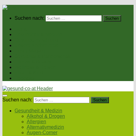
Suchen nach:
Home
Gesundheit & Medizin
Gesunde Ernährung
Unsere Kochrezepte
Unser Magazin
Sexualität & Partnerschaft
Fitness & Beauty
Wellness & Reisen
Eltern & Kind
Podcasts
Suchen nach:
Gesundheit & Medizin
Alkohol & Drogen
Allergien
Alternativmedizin
Augen-Corner