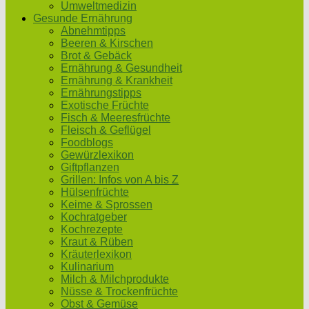
Umweltmedizin
Gesunde Ernährung
Abnehmtipps
Beeren & Kirschen
Brot & Gebäck
Ernährung & Gesundheit
Ernährung & Krankheit
Ernährungstipps
Exotische Früchte
Fisch & Meeresfrüchte
Fleisch & Geflügel
Foodblogs
Gewürzlexikon
Giftpflanzen
Grillen: Infos von A bis Z
Hülsenfrüchte
Keime & Sprossen
Kochratgeber
Kochrezepte
Kraut & Rüben
Kräuterlexikon
Kulinarium
Milch & Milchprodukte
Nüsse & Trockenfrüchte
Obst & Gemüse