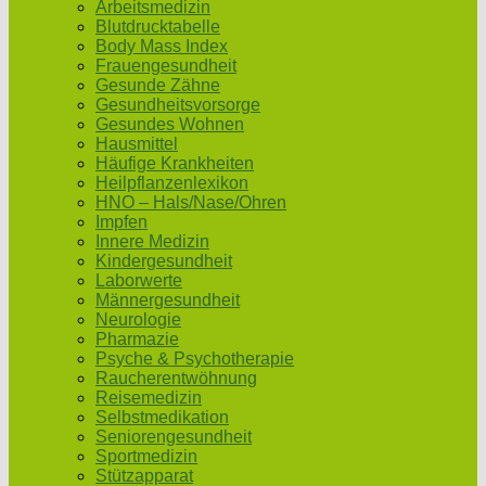
Arbeitsmedizin
Blutdrucktabelle
Body Mass Index
Frauengesundheit
Gesunde Zähne
Gesundheitsvorsorge
Gesundes Wohnen
Hausmittel
Häufige Krankheiten
Heilpflanzenlexikon
HNO – Hals/Nase/Ohren
Impfen
Innere Medizin
Kindergesundheit
Laborwerte
Männergesundheit
Neurologie
Pharmazie
Psyche & Psychotherapie
Raucherentwöhnung
Reisemedizin
Selbstmedikation
Seniorengesundheit
Sportmedizin
Stützapparat