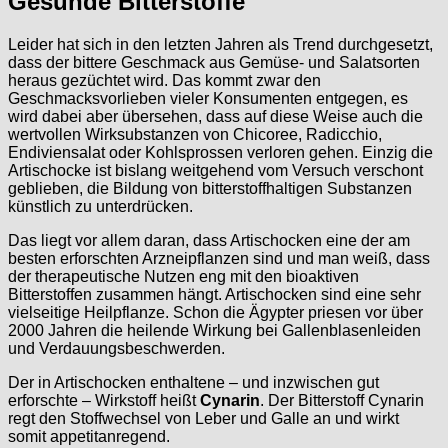
Gesunde Bitterstoffe
Leider hat sich in den letzten Jahren als Trend durchgesetzt,
dass der bittere Geschmack aus Gemüse- und Salatsorten
heraus gezüchtet wird. Das kommt zwar den
Geschmacksvorlieben vieler Konsumenten entgegen, es
wird dabei aber übersehen, dass auf diese Weise auch die
wertvollen Wirksubstanzen von Chicoree, Radicchio,
Endiviensalat oder Kohlsprossen verloren gehen. Einzig die
Artischocke ist bislang weitgehend vom Versuch verschont
geblieben, die Bildung von bitterstoffhaltigen Substanzen
künstlich zu unterdrücken.
Das liegt vor allem daran, dass Artischocken eine der am
besten erforschten Arzneipflanzen sind und man weiß, dass
der therapeutische Nutzen eng mit den bioaktiven
Bitterstoffen zusammen hängt. Artischocken sind eine sehr
vielseitige Heilpflanze. Schon die Ägypter priesen vor über
2000 Jahren die heilende Wirkung bei Gallenblasenleiden
und Verdauungsbeschwerden.
Der in Artischocken enthaltene – und inzwischen gut
erforschte – Wirkstoff heißt
Cynarin
. Der Bitterstoff Cynarin
regt den Stoffwechsel von Leber und Galle an und wirkt
somit appetitanregend.