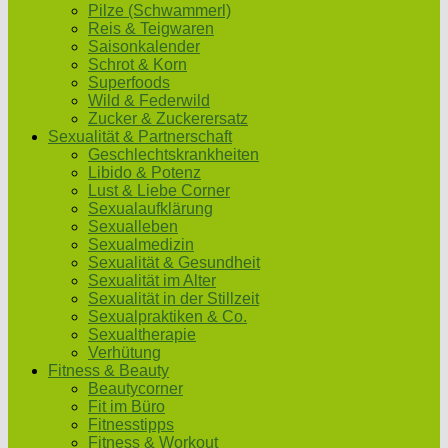
Pilze (Schwammerl)
Reis & Teigwaren
Saisonkalender
Schrot & Korn
Superfoods
Wild & Federwild
Zucker & Zuckerersatz
Sexualität & Partnerschaft
Geschlechtskrankheiten
Libido & Potenz
Lust & Liebe Corner
Sexualaufklärung
Sexualleben
Sexualmedizin
Sexualität & Gesundheit
Sexualität im Alter
Sexualität in der Stillzeit
Sexualpraktiken & Co.
Sexualtherapie
Verhütung
Fitness & Beauty
Beautycorner
Fit im Büro
Fitnesstipps
Fitness & Workout