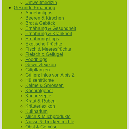
Umweltmedizin
Gesunde Ernährung
Abnehmtipps
Beeren & Kirschen
Brot & Gebäck
Ernährung & Gesundheit
Ernährung & Krankheit
Ernährungstipps
Exotische Früchte
Fisch & Meeresfrüchte
Fleisch & Geflügel
Foodblogs
Gewürzlexikon
Giftpflanzen
Grillen: Infos von A bis Z
Hülsenfrüchte
Keime & Sprossen
Kochratgeber
Kochrezepte
Kraut & Rüben
Kräuterlexikon
Kulinarium
Milch & Milchprodukte
Nüsse & Trockenfrüchte
Obst & Gemüse