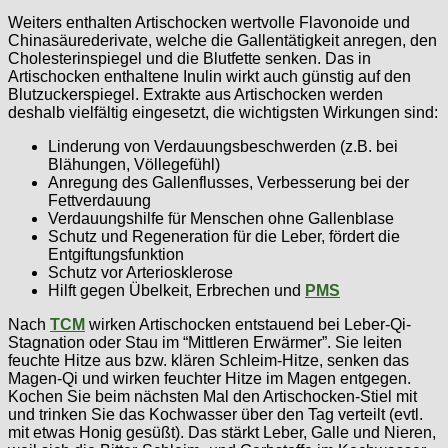
Weiters enthalten Artischocken wertvolle Flavonoide und
Chinasäurederivate, welche die Gallentätigkeit anregen, den
Cholesterinspiegel und die Blutfette senken. Das in
Artischocken enthaltene Inulin wirkt auch günstig auf den
Blutzuckerspiegel. Extrakte aus Artischocken werden
deshalb vielfältig eingesetzt, die wichtigsten Wirkungen sind:
Linderung von Verdauungsbeschwerden (z.B. bei
Blähungen, Völlegefühl)
Anregung des Gallenflusses, Verbesserung bei der
Fettverdauung
Verdauungshilfe für Menschen ohne Gallenblase
Schutz und Regeneration für die Leber, fördert die
Entgiftungsfunktion
Schutz vor Arteriosklerose
Hilft gegen Übelkeit, Erbrechen und
PMS
Nach
TCM
wirken Artischocken entstauend bei Leber-Qi-
Stagnation oder Stau im “Mittleren Erwärmer”. Sie leiten
feuchte Hitze aus bzw. klären Schleim-Hitze, senken das
Magen-Qi und wirken feuchter Hitze im Magen entgegen.
Kochen Sie beim nächsten Mal den Artischocken-Stiel mit
und trinken Sie das Kochwasser über den Tag verteilt (evtl.
mit etwas Honig gesüßt). Das stärkt Leber, Galle und Nieren,