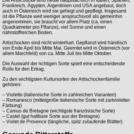
Die Artischocke wird heute hauptsächlich in Italien, Spanien,
Frankreich, Ägypten, Argentinien und USA angebaut, doch
auch in Österreich wird sie gehegt und gepflegt. Insgesamt
ist die Pflanze weit weniger anspruchsvoll als gemeinhin
angenommen, sie braucht vor allem Platz (ca. einen
Quadratmeter pro Pflanze), viel Sonne und einen
nährstoffreichen Boden.
Artischocken sind nicht winterhart. Gepflanzt wird händisch
von Ende April bis Mitte Mai. Geerntet wird in Österreich (vor
allem Marchfeld) von ca. Mitte Juli bis Mitte Oktober.
Die Auswahl der richtigen Sorte spielt eine entscheidende
Rolle für den Ertrag.
Zu den wichtigsten Kultursorten der Artischockenfamilie
gehören:
– Violetto (italienische Sorte in zahlreichen Varianten)
– Romanesco (mittelgroße italienische Sorte mit zartvioletter
Färbung)
– Camus de Bretagne (wichtigste französische Sorte)
– Castel (gut haltbare Sorte aus der Bretagne)
– Violet de Provence (längliche, spitz zulaufende Blätter)