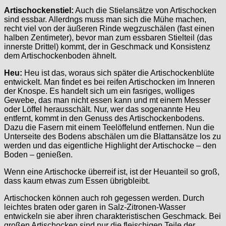
Artischockenstiel:
Auch die Stielansätze von Artischocken
sind essbar. Allerdngs muss man sich die Mühe machen,
recht viel von der äußeren Rinde wegzuschälen (fast einen
halben Zentimeter), bevor man zum essbaren Stielteil (das
innerste Drittel) kommt, der in Geschmack und Konsistenz
dem Artischockenboden ähnelt.
Heu:
Heu ist das, woraus sich später die Artischockenblüte
entwickelt. Man findet es bei reifen Artischocken im Inneren
der Knospe. Es handelt sich um ein fasriges, wolliges
Gewebe, das man nicht essen kann und mt einem Messer
oder Löffel herausschält. Nur, wer das sogenannte Heu
entfernt, kommt in den Genuss des Artischockenbodens.
Dazu die Fasern mit einem Teelöffelund entfernen. Nun die
Unterseite des Bodens abschälen um die Blattansätze los zu
werden und das eigentliche Highlight der Artischocke – den
Boden – genießen.
Wenn eine Artischocke überreif ist, ist der Heuanteil so groß,
dass kaum etwas zum Essen übrigbleibt.
Artischocken können auch roh gegessen werden. Durch
leichtes braten oder garen in Salz-Zitronen-Wasser
entwickeln sie aber ihren charakteristischen Geschmack. Bei
großen Artischocken sind nur die fleischigen Teile der