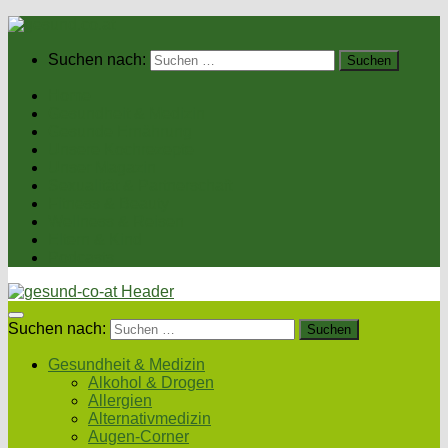
Suchen nach:
Home
Gesundheit & Medizin
Gesunde Ernährung
Unsere Kochrezepte
Unser Magazin
Sexualität & Partnerschaft
Fitness & Beauty
Wellness & Reisen
Eltern & Kind
Podcasts
Suchen nach:
Gesundheit & Medizin
Alkohol & Drogen
Allergien
Alternativmedizin
Augen-Corner