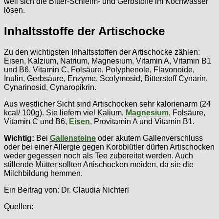
weil sich die Bitter-Schleim- und Gerbstoffe im Kochwasser
lösen.
Inhaltsstoffe der Artischocke
Zu den wichtigsten Inhaltsstoffen der Artischocke zählen:
Eisen, Kalzium, Natrium, Magnesium, Vitamin A, Vitamin B1
und B6, Vitamin C, Folsäure, Polyphenole, Flavonoide,
Inulin, Gerbsäure, Enzyme, Scolymosid, Bitterstoff Cynarin,
Cynarinosid, Cynaropikrin.
Aus westlicher Sicht sind Artischocken sehr kalorienarm (24
kcal/ 100g). Sie liefern viel Kalium,
Magnesium
, Folsäure,
Vitamin C und B6,
Eisen
, Provitamin A und Vitamin B1.
Wichtig:
Bei
Gallensteine
oder akutem Gallenverschluss
oder bei einer Allergie gegen Korbblütler dürfen Artischocken
weder gegessen noch als Tee zubereitet werden. Auch
stillende Mütter sollten Artischocken meiden, da sie die
Milchbildung hemmen.
Ein Beitrag von: Dr. Claudia Nichterl
Quellen: