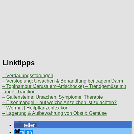
Linktipps
– Verdauungsstörungen
– Verstopfung: Ursachen & Behandlung bei trägem Darm
– Topinambur (Jerusalem-Artischocke) – Trendgemüse mit
langer Tradition
– Gallensteine: Ursachen, Symptome, Therapie
– Eisenmangel – auf welche Anzeichen ist zu achten?
– Wermut | Heilpflanzenlexikon
– Lagerung & Aufbewahrung von Obst & Gemüse
teilen
teilen