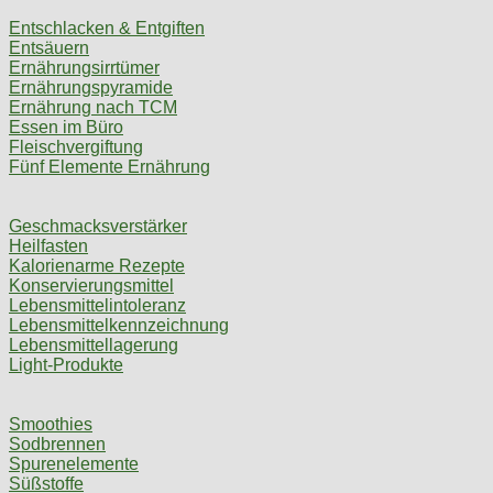
Entschlacken & Entgiften
Entsäuern
Ernährungsirrtümer
Ernährungspyramide
Ernährung nach TCM
Essen im Büro
Fleischvergiftung
Fünf Elemente Ernährung
Geschmacksverstärker
Heilfasten
Kalorienarme Rezepte
Konservierungsmittel
Lebensmittelintoleranz
Lebensmittelkennzeichnung
Lebensmittellagerung
Light-Produkte
Smoothies
Sodbrennen
Spurenelemente
Süßstoffe