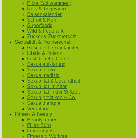
Pilze (Schwammerl)
Reis & Teigwaren
Saisonkalender
Schrot & Korn
Superfoods
Wild & Federwild
Zucker & Zuckerersatz
Sexualität & Partnerschaft
Geschlechtskrankheiten
Libido & Potenz
Lust & Liebe Corner
Sexualaufklärung
Sexualleben
Sexualmedizin
Sexualität & Gesundheit
Sexualität im Alter
Sexualität in der Stillzeit
Sexualpraktiken & Co.
Sexualtherapie
Verhütung
Fitness & Beauty
Beautycorner
Fit im Büro
Fitnesstipps
Fitness & Workout