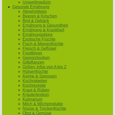
Umweltmedizin
Gesunde Ernährung
Abnehmtipps
Beeren & Kirschen
Brot & Gebäck
Ernährung & Gesundheit
Ernährung & Krankheit
Ernährungstipps
Exotische Früchte
Fisch & Meeresfrüchte
Fleisch & Geflügel
Foodblogs
Gewürzlexikon
Giftpflanzen
Grillen: Infos von A bis Z
Hülsenfrüchte
Keime & Sprossen
Kochratgeber
Kochrezepte
Kraut & Rüben
Kräuterlexikon
Kulinarium
Milch & Milchprodukte
Nüsse & Trockenfrüchte
Obst & Gemüse