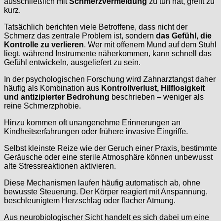
ausschließlich mit
Schmerzvermeidung
zu tun hat, greift zu
kurz.
Tatsächlich berichten viele Betroffene, dass nicht der
Schmerz das zentrale Problem ist, sondern
das Gefühl, die
Kontrolle zu verlieren
. Wer mit offenem Mund auf dem Stuhl
liegt, während Instrumente näherkommen, kann schnell das
Gefühl entwickeln, ausgeliefert zu sein.
In der psychologischen Forschung wird Zahnarztangst daher
häufig als Kombination aus
Kontrollverlust, Hilflosigkeit
und antizipierter Bedrohung
beschrieben – weniger als
reine Schmerzphobie.
Hinzu kommen oft unangenehme Erinnerungen an
Kindheitserfahrungen oder frühere invasive Eingriffe.
Selbst kleinste Reize wie der Geruch einer Praxis, bestimmte
Geräusche oder eine sterile Atmosphäre können unbewusst
alte Stressreaktionen aktivieren.
Diese Mechanismen laufen häufig automatisch ab, ohne
bewusste Steuerung. Der Körper reagiert mit Anspannung,
beschleunigtem Herzschlag oder flacher Atmung.
Aus neurobiologischer Sicht handelt es sich dabei um eine