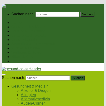
Suchen nach:
Home
Gesundheit & Medizin
Gesunde Ernährung
Unsere Kochrezepte
Unser Magazin
Sexualität & Partnerschaft
Fitness & Beauty
Wellness & Reisen
Eltern & Kind
Podcasts
Suchen nach:
Gesundheit & Medizin
Alkohol & Drogen
Allergien
Alternativmedizin
Augen-Corner