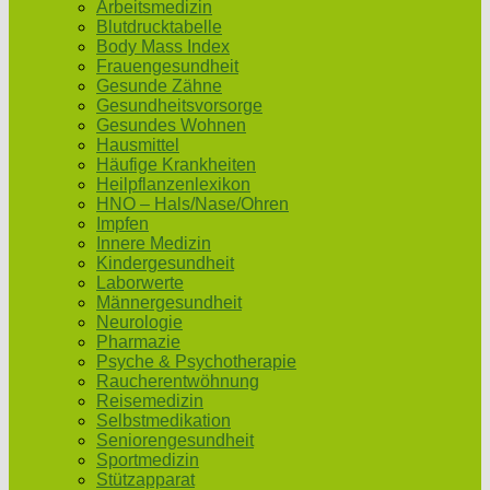
Arbeitsmedizin
Blutdrucktabelle
Body Mass Index
Frauengesundheit
Gesunde Zähne
Gesundheitsvorsorge
Gesundes Wohnen
Hausmittel
Häufige Krankheiten
Heilpflanzenlexikon
HNO – Hals/Nase/Ohren
Impfen
Innere Medizin
Kindergesundheit
Laborwerte
Männergesundheit
Neurologie
Pharmazie
Psyche & Psychotherapie
Raucherentwöhnung
Reisemedizin
Selbstmedikation
Seniorengesundheit
Sportmedizin
Stützapparat