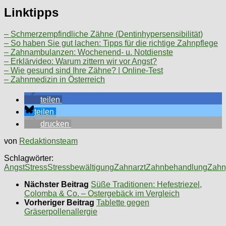
Linktipps
– Schmerzempfindliche Zähne (Dentinhypersensibilität)
– So haben Sie gut lachen: Tipps für die richtige Zahnpflege
– Zahnambulanzen: Wochenend- u. Notdienste
– Erklärvideo: Warum zittern wir vor Angst?
– Wie gesund sind Ihre Zähne? | Online-Test
– Zahnmedizin in Österreich
teilen
teilen
drucken
von
Redaktionsteam
Schlagwörter:
Angst
Stress
Stressbewältigung
Zahnarzt
Zahnbehandlung
Zahn
Nächster Beitrag
Süße Traditionen: Hefestriezel,
Colomba & Co. – Ostergebäck im Vergleich
Vorheriger Beitrag
Tablette gegen
Gräserpollenallergie