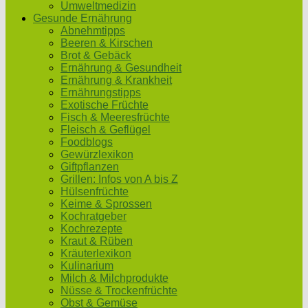
Umweltmedizin
Gesunde Ernährung
Abnehmtipps
Beeren & Kirschen
Brot & Gebäck
Ernährung & Gesundheit
Ernährung & Krankheit
Ernährungstipps
Exotische Früchte
Fisch & Meeresfrüchte
Fleisch & Geflügel
Foodblogs
Gewürzlexikon
Giftpflanzen
Grillen: Infos von A bis Z
Hülsenfrüchte
Keime & Sprossen
Kochratgeber
Kochrezepte
Kraut & Rüben
Kräuterlexikon
Kulinarium
Milch & Milchprodukte
Nüsse & Trockenfrüchte
Obst & Gemüse