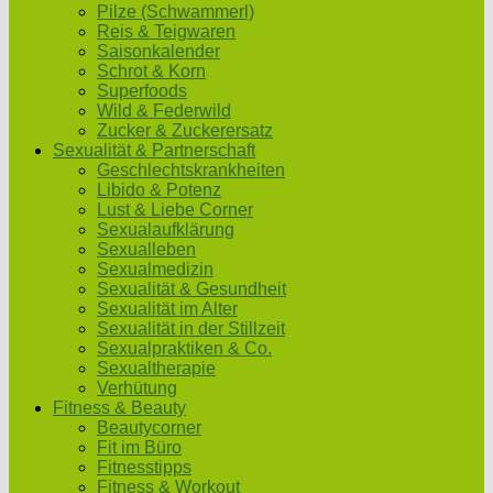
Pilze (Schwammerl)
Reis & Teigwaren
Saisonkalender
Schrot & Korn
Superfoods
Wild & Federwild
Zucker & Zuckerersatz
Sexualität & Partnerschaft
Geschlechtskrankheiten
Libido & Potenz
Lust & Liebe Corner
Sexualaufklärung
Sexualleben
Sexualmedizin
Sexualität & Gesundheit
Sexualität im Alter
Sexualität in der Stillzeit
Sexualpraktiken & Co.
Sexualtherapie
Verhütung
Fitness & Beauty
Beautycorner
Fit im Büro
Fitnesstipps
Fitness & Workout