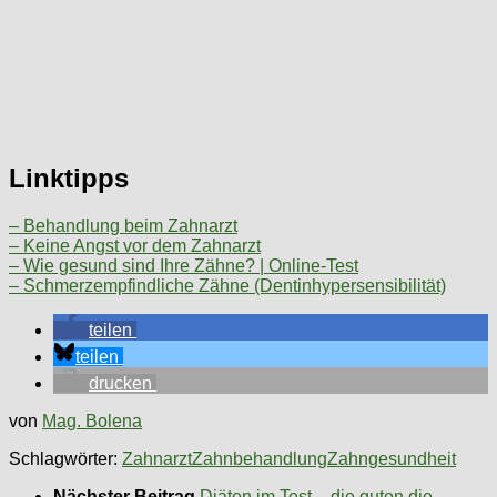
Linktipps
– Behandlung beim Zahnarzt
– Keine Angst vor dem Zahnarzt
– Wie gesund sind Ihre Zähne? | Online-Test
– Schmerzempfindliche Zähne (Dentinhypersensibilität)
teilen
teilen
drucken
von
Mag. Bolena
Schlagwörter:
Zahnarzt
Zahnbehandlung
Zahngesundheit
Nächster Beitrag
Diäten im Test – die guten die