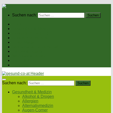
Suchen nach:
Home
Gesundheit & Medizin
Gesunde Ernährung
Unsere Kochrezepte
Unser Magazin
Sexualität & Partnerschaft
Fitness & Beauty
Wellness & Reisen
Eltern & Kind
Podcasts
Suchen nach:
Gesundheit & Medizin
Alkohol & Drogen
Allergien
Alternativmedizin
Augen-Corner