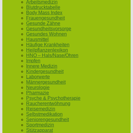
Arbeitsmedizin
Blutdrucktabelle
Body Mass Index
Frauengesundheit
Gesunde Zähne
Gesundheitsvorsorge
Gesundes Wohnen
Hausmittel
Häufige Krankheiten
Heilpflanzenlexikon
HNO – Hals/Nase/Ohren
Impfen
Innere Medizin
Kindergesundheit
Laborwerte
Männergesundheit
Neurologie
Pharmazie
Psyche & Psychotherapie
Raucherentwöhnung
Reisemedizin
Selbstmedikation
Seniorengesundheit
Sportmedizin
Stützapparat