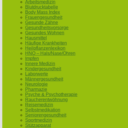
Arbeitsmedizin
Blutdrucktabelle
Body Mass Index
Frauengesundheit
Gesunde Zähne
Gesundheitsvorsorge
Gesundes Wohnen
Hausmittel
Häufige Krankheiten
Heilpflanzenlexikon
HNO – Hals/Nase/Ohren
Impfen
Innere Medizin
Kindergesundheit
Laborwerte
Männergesundheit
Neurologie
Pharmazie
Psyche & Psychotherapie
Raucherentwöhnung
Reisemedizin
Selbstmedikation
Seniorengesundheit
Sportmedizin
Stützapparat