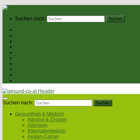
Suchen nach:
Home
Gesundheit & Medizin
Gesunde Ernährung
Unsere Kochrezepte
Unser Magazin
Sexualität & Partnerschaft
Fitness & Beauty
Wellness & Reisen
Eltern & Kind
Podcasts
Suchen nach:
Gesundheit & Medizin
Alkohol & Drogen
Allergien
Alternativmedizin
Augen-Corner