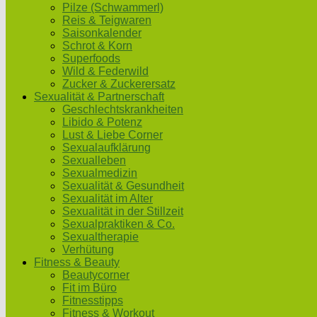
Pilze (Schwammerl)
Reis & Teigwaren
Saisonkalender
Schrot & Korn
Superfoods
Wild & Federwild
Zucker & Zuckerersatz
Sexualität & Partnerschaft
Geschlechtskrankheiten
Libido & Potenz
Lust & Liebe Corner
Sexualaufklärung
Sexualleben
Sexualmedizin
Sexualität & Gesundheit
Sexualität im Alter
Sexualität in der Stillzeit
Sexualpraktiken & Co.
Sexualtherapie
Verhütung
Fitness & Beauty
Beautycorner
Fit im Büro
Fitnesstipps
Fitness & Workout