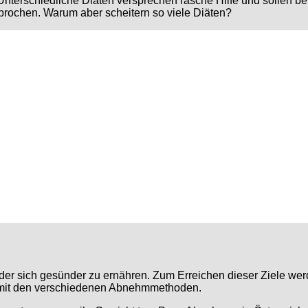
nterschiedliche Diäten versprechen rasche Hilfe und sollen be
rochen. Warum aber scheitern so viele Diäten?
r sich gesünder zu ernähren. Zum Erreichen dieser Ziele werde
n mit den verschiedenen Abnehmmethoden.