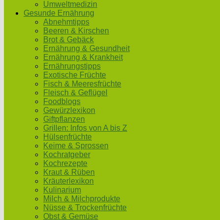
Umweltmedizin
Gesunde Ernährung
Abnehmtipps
Beeren & Kirschen
Brot & Gebäck
Ernährung & Gesundheit
Ernährung & Krankheit
Ernährungstipps
Exotische Früchte
Fisch & Meeresfrüchte
Fleisch & Geflügel
Foodblogs
Gewürzlexikon
Giftpflanzen
Grillen: Infos von A bis Z
Hülsenfrüchte
Keime & Sprossen
Kochratgeber
Kochrezepte
Kraut & Rüben
Kräuterlexikon
Kulinarium
Milch & Milchprodukte
Nüsse & Trockenfrüchte
Obst & Gemüse