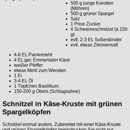
500 g junge Karotten
(Möhren)
500 g grüner Spargel
Salz
1 Prise Zucker
4 Schweineschnitzel (á 150
g)
evtl. 2-3 EL Soßenbinder
evtl. etwas Zitronensaft
4-6 EL Paniermehl
4 EL ger. Emmentaler Käse
weißer Pfeffer
etwas Mehl zum Wenden
1 Ei
3-4 EL Öl
1 Töpfchen Basilikum
150-200 g Obers (Schlagsahne)
Schnitzel in Käse-Kruste mit grünen
Spargelköpfen
Schnitzel einmal anders. Zubereitet mit einer Käse-Kruste
und grünen Spargelköpfen beeindrucken Sie nicht nur