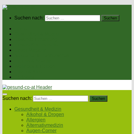
Suchen nach:
Home
Gesundheit & Medizin
Gesunde Ernährung
Unsere Kochrezepte
Unser Magazin
Sexualität & Partnerschaft
Fitness & Beauty
Wellness & Reisen
Eltern & Kind
Podcasts
Suchen nach:
Gesundheit & Medizin
Alkohol & Drogen
Allergien
Alternativmedizin
Augen-Corner