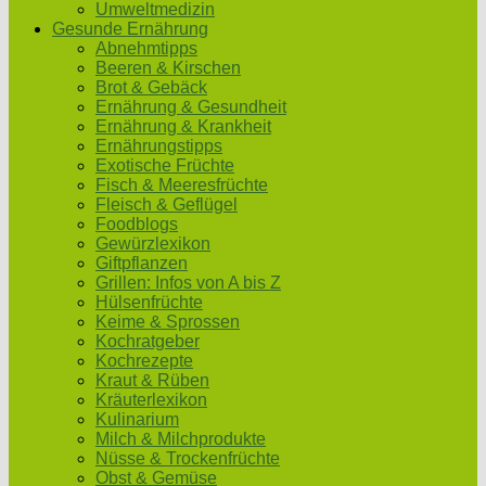
Umweltmedizin
Gesunde Ernährung
Abnehmtipps
Beeren & Kirschen
Brot & Gebäck
Ernährung & Gesundheit
Ernährung & Krankheit
Ernährungstipps
Exotische Früchte
Fisch & Meeresfrüchte
Fleisch & Geflügel
Foodblogs
Gewürzlexikon
Giftpflanzen
Grillen: Infos von A bis Z
Hülsenfrüchte
Keime & Sprossen
Kochratgeber
Kochrezepte
Kraut & Rüben
Kräuterlexikon
Kulinarium
Milch & Milchprodukte
Nüsse & Trockenfrüchte
Obst & Gemüse