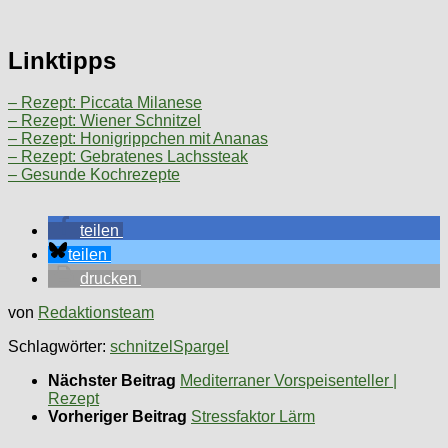
Linktipps
– Rezept: Piccata Milanese
– Rezept: Wiener Schnitzel
– Rezept: Honigrippchen mit Ananas
– Rezept: Gebratenes Lachssteak
– Gesunde Kochrezepte
teilen
teilen
drucken
von
Redaktionsteam
Schlagwörter:
schnitzel
Spargel
Nächster Beitrag
Mediterraner Vorspeisenteller |
Rezept
Vorheriger Beitrag
Stressfaktor Lärm