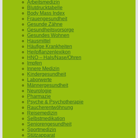
Arbeitsmedizin
Blutdrucktabelle
Body Mass Index
Frauengesundheit
Gesunde Zähne
Gesundheitsvorsorge
Gesundes Wohnen
Hausmittel
Häufige Krankheiten
Heilpflanzenlexikon
HNO – Hals/Nase/Ohren
Impfen
Innere Medizin
Kindergesundheit
Laborwerte
Männergesundheit
Neurologie
Pharmazie
Psyche & Psychotherapie
Raucherentwöhnung
Reisemedizin
Selbstmedikation
Seniorengesundheit
Sportmedizin
Stützapparat