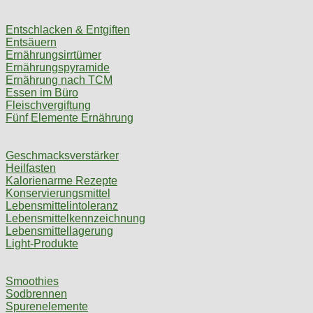
Entschlacken & Entgiften
Entsäuern
Ernährungsirrtümer
Ernährungspyramide
Ernährung nach TCM
Essen im Büro
Fleischvergiftung
Fünf Elemente Ernährung
Geschmacksverstärker
Heilfasten
Kalorienarme Rezepte
Konservierungsmittel
Lebensmittelintoleranz
Lebensmittelkennzeichnung
Lebensmittellagerung
Light-Produkte
Smoothies
Sodbrennen
Spurenelemente