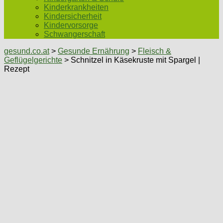
Kinderkrankheiten
Kindersicherheit
Kindervorsorge
Schwangerschaft
gesund.co.at
>
Gesunde Ernährung
>
Fleisch &
Geflügelgerichte
> Schnitzel in Käsekruste mit Spargel |
Rezept