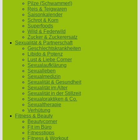
Pilze (Schwammerl)
Reis & Teigwaren
Saisonkalender
Schrot & Korn
Superfoods
Wild & Federwild
Zucker & Zuckerersatz
Sexualität & Partnerschaft
Geschlechtskrankheiten
Libido & Potenz
Lust & Liebe Corner
Sexualaufklärung
Sexualleben
Sexualmedizin
Sexualität & Gesundheit
Sexualität im Alter
Sexualität in der Stillzeit
Sexualpraktiken & Co.
Sexualtherapie
Verhütung
Fitness & Beauty
Beautycorner
Fit im Büro
Fitnesstipps
Fitness & Workout