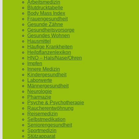
Arbeitsmedizin
Blutdrucktabelle
Body Mass Index
Frauengesundheit
Gesunde Zähne
Gesundheitsvorsorge
Gesundes Wohnen
Hausmittel
Häufige Krankheiten
Heilpflanzenlexikon
HNO – Hals/Nase/Ohren
Impfen
Innere Medizin
Kindergesundheit
Laborwerte
Männergesundheit
Neurologie
Pharmazie
Psyche & Psychotherapie
Raucherentwöhnung
Reisemedizin
Selbstmedikation
Seniorengesundheit
Sportmedizin
Stützapparat