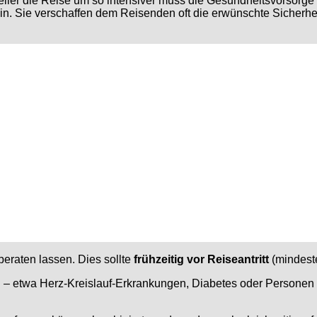
vidueller die Reise um so intensiver muss die Gesundheitsvors
in. Sie verschaffen dem Reisenden oft die erwünschte Sicherhei
beraten lassen. Dies sollte
frühzeitig vor Reiseantritt
(mindest
n
– etwa Herz-Kreislauf-Erkrankungen, Diabetes oder Personen