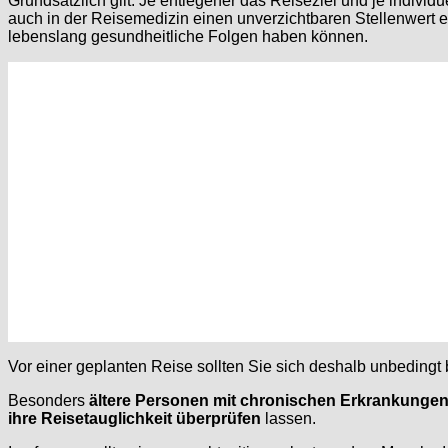
Grundsätzlich gilt: Je entlegener das Reiseziel und je indi
auch in der Reisemedizin einen unverzichtbaren Stellenwert e
lebenslang gesundheitliche Folgen haben können.
Vor einer geplanten Reise sollten Sie sich deshalb unbedingt 
Besonders
ältere Personen mit chronischen Erkrankunge
ihre Reisetauglichkeit überprüfen
lassen.