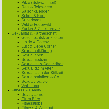
Pilze (Schwammerl)
Reis & Teigwaren
Saisonkalender
Schrot & Korn
Superfoods
Wild & Federwild
Zucker & Zuckerersatz
Sexualität & Partnerschaft
Geschlechtskrankheiten
Libido & Potenz
Lust & Liebe Corner
Sexualaufklärung
Sexualleben
Sexualmedizin
Sexualität & Gesundheit
Sexualität im Alter
Sexualität in der Stillzeit
Sexualpraktiken & Co.
Sexualtherapie
Verhütung
Fitness & Beauty
Beautycorner
Fit im Büro
Fitnesstipps
Fitness & Workout