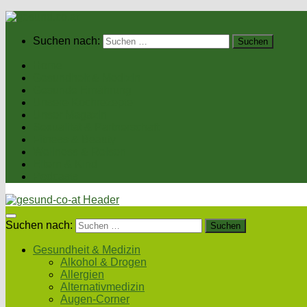
Suchen nach:
Home
Gesundheit & Medizin
Gesunde Ernährung
Unsere Kochrezepte
Unser Magazin
Sexualität & Partnerschaft
Fitness & Beauty
Wellness & Reisen
Eltern & Kind
Podcasts
Suchen nach:
Gesundheit & Medizin
Alkohol & Drogen
Allergien
Alternativmedizin
Augen-Corner