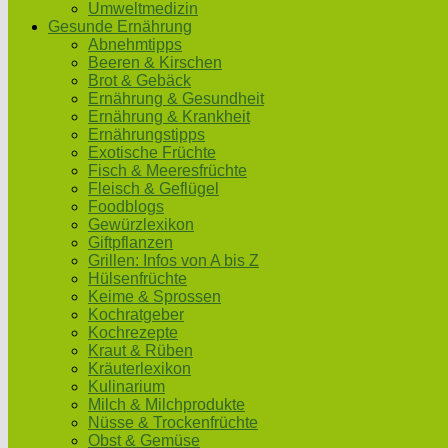
Umweltmedizin
Gesunde Ernährung
Abnehmtipps
Beeren & Kirschen
Brot & Gebäck
Ernährung & Gesundheit
Ernährung & Krankheit
Ernährungstipps
Exotische Früchte
Fisch & Meeresfrüchte
Fleisch & Geflügel
Foodblogs
Gewürzlexikon
Giftpflanzen
Grillen: Infos von A bis Z
Hülsenfrüchte
Keime & Sprossen
Kochratgeber
Kochrezepte
Kraut & Rüben
Kräuterlexikon
Kulinarium
Milch & Milchprodukte
Nüsse & Trockenfrüchte
Obst & Gemüse