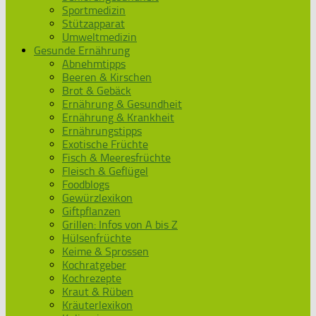
Sportmedizin
Stützapparat
Umweltmedizin
Gesunde Ernährung
Abnehmtipps
Beeren & Kirschen
Brot & Gebäck
Ernährung & Gesundheit
Ernährung & Krankheit
Ernährungstipps
Exotische Früchte
Fisch & Meeresfrüchte
Fleisch & Geflügel
Foodblogs
Gewürzlexikon
Giftpflanzen
Grillen: Infos von A bis Z
Hülsenfrüchte
Keime & Sprossen
Kochratgeber
Kochrezepte
Kraut & Rüben
Kräuterlexikon