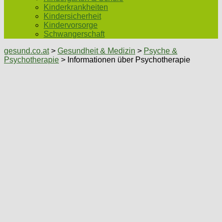
Kinderkrankheiten
Kindersicherheit
Kindervorsorge
Schwangerschaft
gesund.co.at
>
Gesundheit & Medizin
>
Psyche &
Psychotherapie
> Informationen über Psychotherapie