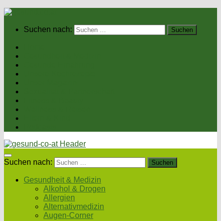
Suchen nach:
Home
Gesundheit & Medizin
Gesunde Ernährung
Unsere Kochrezepte
Unser Magazin
Sexualität & Partnerschaft
Fitness & Beauty
Wellness & Reisen
Eltern & Kind
Podcasts
Suchen nach:
Gesundheit & Medizin
Alkohol & Drogen
Allergien
Alternativmedizin
Augen-Corner