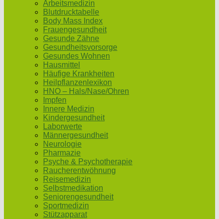
Arbeitsmedizin
Blutdrucktabelle
Body Mass Index
Frauengesundheit
Gesunde Zähne
Gesundheitsvorsorge
Gesundes Wohnen
Hausmittel
Häufige Krankheiten
Heilpflanzenlexikon
HNO – Hals/Nase/Ohren
Impfen
Innere Medizin
Kindergesundheit
Laborwerte
Männergesundheit
Neurologie
Pharmazie
Psyche & Psychotherapie
Raucherentwöhnung
Reisemedizin
Selbstmedikation
Seniorengesundheit
Sportmedizin
Stützapparat