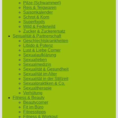
Pilze (Schwammerl)
Reis & Teigwaren
Saisonkalender
Schrot & Korn
Superfoods
Wild & Federwild
Zucker & Zuckerersatz
Sexualität & Partnerschaft
Geschlechtskrankheiten
Libido & Potenz
Lust & Liebe Corner
Sexualaufklärung
Sexualleben
Sexualmedizin
Sexualität & Gesundheit
Sexualität im Alter
Sexualität in der Stillzeit
Sexualpraktiken & Co.
Sexualtherapie
Verhütung
Fitness & Beauty
Beautycorner
Fit im Büro
Fitnesstipps
Fitness & Workout