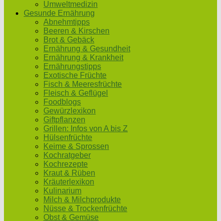
Umweltmedizin
Gesunde Ernährung
Abnehmtipps
Beeren & Kirschen
Brot & Gebäck
Ernährung & Gesundheit
Ernährung & Krankheit
Ernährungstipps
Exotische Früchte
Fisch & Meeresfrüchte
Fleisch & Geflügel
Foodblogs
Gewürzlexikon
Giftpflanzen
Grillen: Infos von A bis Z
Hülsenfrüchte
Keime & Sprossen
Kochratgeber
Kochrezepte
Kraut & Rüben
Kräuterlexikon
Kulinarium
Milch & Milchprodukte
Nüsse & Trockenfrüchte
Obst & Gemüse