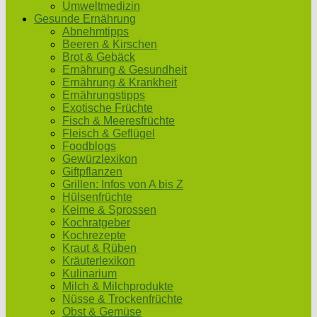
Umweltmedizin
Gesunde Ernährung
Abnehmtipps
Beeren & Kirschen
Brot & Gebäck
Ernährung & Gesundheit
Ernährung & Krankheit
Ernährungstipps
Exotische Früchte
Fisch & Meeresfrüchte
Fleisch & Geflügel
Foodblogs
Gewürzlexikon
Giftpflanzen
Grillen: Infos von A bis Z
Hülsenfrüchte
Keime & Sprossen
Kochratgeber
Kochrezepte
Kraut & Rüben
Kräuterlexikon
Kulinarium
Milch & Milchprodukte
Nüsse & Trockenfrüchte
Obst & Gemüse