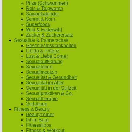
Pilze (Schwammerl)
Reis & Teigwaren
Saisonkalender
Schrot & Korn
Superfoods
Wild & Federwild
Zucker & Zuckerersatz
Sexualität & Partnerschaft
Geschlechtskrankheiten
Libido & Potenz
Lust & Liebe Corner
Sexualaufklärung
Sexualleben
Sexualmedizin
Sexualität & Gesundheit
Sexualität im Alter
Sexualität in der Stillzeit
Sexualpraktiken & Co.
Sexualtherapie
Verhütung
Fitness & Beauty
Beautycorner
Fit im Büro
Fitnesstipps
Fitness & Workout