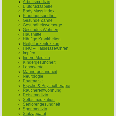
Arbeitsmedizin
Blutdrucktabelle
Body Mass Index
Frauengesundheit
Gesunde Zähne
Gesundheitsvorsorge
Gesundes Wohnen
Hausmittel
Häufige Krankheiten
Heilpflanzenlexikon
HNO – Hals/Nase/Ohren
Impfen
Innere Medizin
Kindergesundheit
Laborwerte
Männergesundheit
Neurologie
Pharmazie
Psyche & Psychotherapie
Raucherentwöhnung
Reisemedizin
Selbstmedikation
Seniorengesundheit
Sportmedizin
Stützapparat