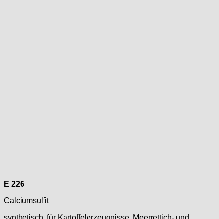
E 226
Calciumsulfit
synthetisch; für Kartoffelerzeugnisse, Meerrettich- und