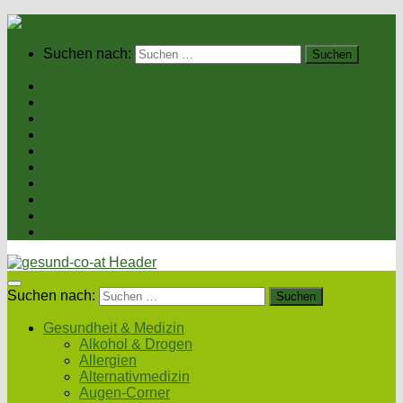
Suchen nach:
Home
Gesundheit & Medizin
Gesunde Ernährung
Unsere Kochrezepte
Unser Magazin
Sexualität & Partnerschaft
Fitness & Beauty
Wellness & Reisen
Eltern & Kind
Podcasts
Suchen nach:
Gesundheit & Medizin
Alkohol & Drogen
Allergien
Alternativmedizin
Augen-Corner