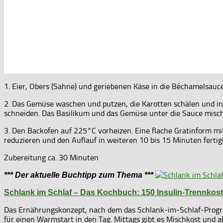
1. Eier, Obers (Sahne) und geriebenen Käse in die Béchamelsauc
2. Das Gemüse waschen und putzen, die Karotten schälen und in se
schneiden. Das Basilikum und das Gemüse unter die Sauce misc
3. Den Backofen auf 225°C vorheizen. Eine flache Gratinform m
reduzieren und den Auflauf in weiteren 10 bis 15 Minuten ferti
Zubereitung ca. 30 Minuten
*** Der aktuelle Buchtipp zum Thema ***
Schlank im Schlaf – Das Kochbuch: 150 Insulin-Trennkos
Das Ernährungskonzept, nach dem das Schlank-im-Schlaf-Progra
für einen Warmstart in den Tag. Mittags gibt es Mischkost und 