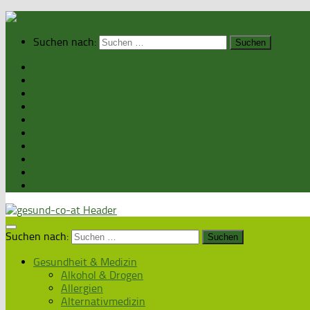
Suchen nach:
Home
Gesundheit & Medizin
Gesunde Ernährung
Unsere Kochrezepte
Unser Magazin
Sexualität & Partnerschaft
Fitness & Beauty
Wellness & Reisen
Eltern & Kind
Podcasts
Suchen nach:
Gesundheit & Medizin
Alkohol & Drogen
Allergien
Alternativmedizin