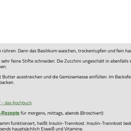
e rühren. Dann das Basilikum waschen, trockentupfen und fein ha
hr feine Stifte schneiden. Die Zucchini ungeschält in ebenfalls s
hen.
it Butter ausstreichen und die Gemüsemasse einfüllen. Im Backof
gbacken.
für morgens, mittags, abends (Broschiert)
t-Rezepte
mm funktioniert, heißt Insulin-Trennkost. Insulin-Trennkost be
abends hauptsächlich Eiweiß und Vitamine.