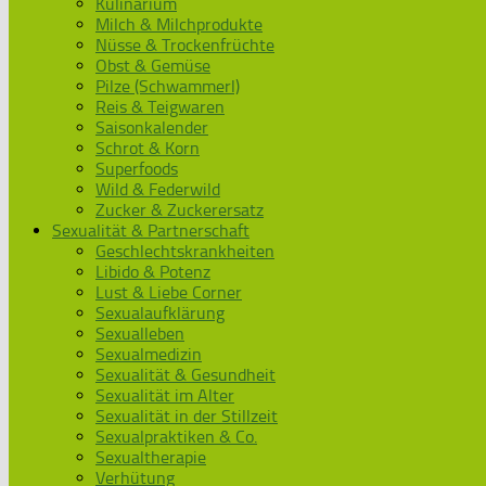
Kulinarium
Milch & Milchprodukte
Nüsse & Trockenfrüchte
Obst & Gemüse
Pilze (Schwammerl)
Reis & Teigwaren
Saisonkalender
Schrot & Korn
Superfoods
Wild & Federwild
Zucker & Zuckerersatz
Sexualität & Partnerschaft
Geschlechtskrankheiten
Libido & Potenz
Lust & Liebe Corner
Sexualaufklärung
Sexualleben
Sexualmedizin
Sexualität & Gesundheit
Sexualität im Alter
Sexualität in der Stillzeit
Sexualpraktiken & Co.
Sexualtherapie
Verhütung