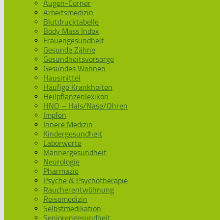
Augen-Corner
Arbeitsmedizin
Blutdrucktabelle
Body Mass Index
Frauengesundheit
Gesunde Zähne
Gesundheitsvorsorge
Gesundes Wohnen
Hausmittel
Häufige Krankheiten
Heilpflanzenlexikon
HNO – Hals/Nase/Ohren
Impfen
Innere Medizin
Kindergesundheit
Laborwerte
Männergesundheit
Neurologie
Pharmazie
Psyche & Psychotherapie
Raucherentwöhnung
Reisemedizin
Selbstmedikation
Seniorengesundheit