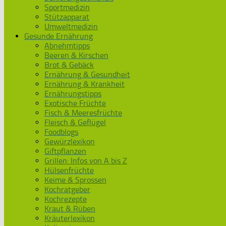
Sportmedizin
Stützapparat
Umweltmedizin
Gesunde Ernährung
Abnehmtipps
Beeren & Kirschen
Brot & Gebäck
Ernährung & Gesundheit
Ernährung & Krankheit
Ernährungstipps
Exotische Früchte
Fisch & Meeresfrüchte
Fleisch & Geflügel
Foodblogs
Gewürzlexikon
Giftpflanzen
Grillen: Infos von A bis Z
Hülsenfrüchte
Keime & Sprossen
Kochratgeber
Kochrezepte
Kraut & Rüben
Kräuterlexikon