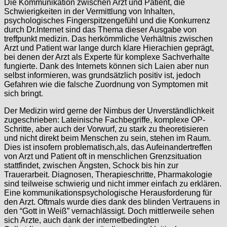
Die Kommunikation zwischen Arzt und Patient, die
Schwierigkeiten in der Vermittlung von Inhalten,
psychologisches Fingerspitzengefühl und die Konkurrenz
durch Dr.Internet sind das Thema dieser Ausgabe von
treffpunkt medizin. Das herkömmliche Verhältnis zwischen
Arzt und Patient war lange durch klare Hierachien geprägt,
bei denen der Arzt als Experte für komplexe Sachverhalte
fungierte. Dank des Internets können sich Laien aber nun
selbst informieren, was grundsätzlich positiv ist, jedoch
Gefahren wie die falsche Zuordnung von Symptomen mit
sich bringt.
Der Medizin wird gerne der Nimbus der Unverständlichkeit
zugeschrieben: Lateinische Fachbegriffe, komplexe OP-
Schritte, aber auch der Vorwurf, zu stark zu theoretisieren
und nicht direkt beim Menschen zu sein, stehen im Raum.
Dies ist insofern problematisch,als, das Aufeinandertreffen
von Arzt und Patient oft in menschlichen Grenzsituation
stattfindet, zwischen Ängsten, Schock bis hin zur
Trauerarbeit. Diagnosen, Therapieschritte, Pharmakologie
sind teilweise schwierig und nicht immer einfach zu erklären.
Eine kommunikationspsychologische Herausforderung für
den Arzt. Oftmals wurde dies dank des blinden Vertrauens in
den “Gott in Weiß” vernachlässigt. Doch mittlerweile sehen
sich Arzte, auch dank der internetbedingten