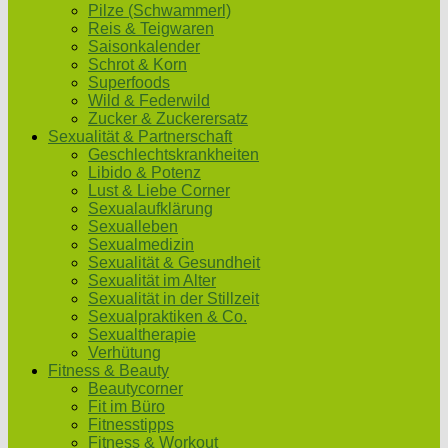
Pilze (Schwammerl)
Reis & Teigwaren
Saisonkalender
Schrot & Korn
Superfoods
Wild & Federwild
Zucker & Zuckerersatz
Sexualität & Partnerschaft
Geschlechtskrankheiten
Libido & Potenz
Lust & Liebe Corner
Sexualaufklärung
Sexualleben
Sexualmedizin
Sexualität & Gesundheit
Sexualität im Alter
Sexualität in der Stillzeit
Sexualpraktiken & Co.
Sexualtherapie
Verhütung
Fitness & Beauty
Beautycorner
Fit im Büro
Fitnesstipps
Fitness & Workout