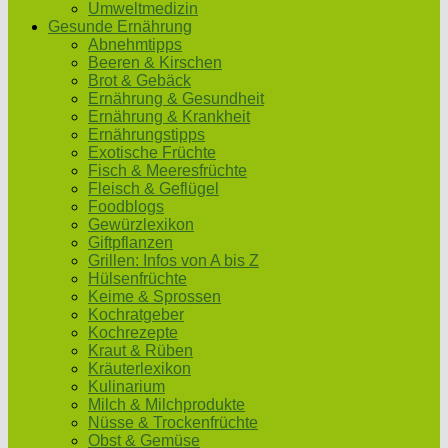
Umweltmedizin
Gesunde Ernährung
Abnehmtipps
Beeren & Kirschen
Brot & Gebäck
Ernährung & Gesundheit
Ernährung & Krankheit
Ernährungstipps
Exotische Früchte
Fisch & Meeresfrüchte
Fleisch & Geflügel
Foodblogs
Gewürzlexikon
Giftpflanzen
Grillen: Infos von A bis Z
Hülsenfrüchte
Keime & Sprossen
Kochratgeber
Kochrezepte
Kraut & Rüben
Kräuterlexikon
Kulinarium
Milch & Milchprodukte
Nüsse & Trockenfrüchte
Obst & Gemüse