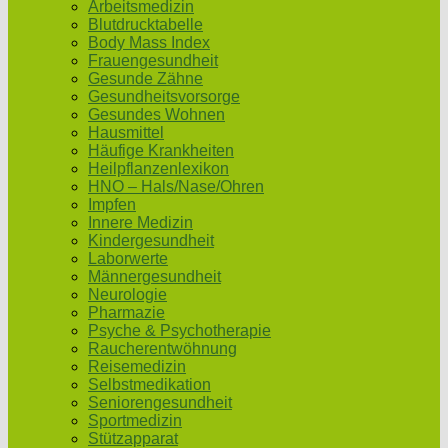
Arbeitsmedizin
Blutdrucktabelle
Body Mass Index
Frauengesundheit
Gesunde Zähne
Gesundheitsvorsorge
Gesundes Wohnen
Hausmittel
Häufige Krankheiten
Heilpflanzenlexikon
HNO – Hals/Nase/Ohren
Impfen
Innere Medizin
Kindergesundheit
Laborwerte
Männergesundheit
Neurologie
Pharmazie
Psyche & Psychotherapie
Raucherentwöhnung
Reisemedizin
Selbstmedikation
Seniorengesundheit
Sportmedizin
Stützapparat