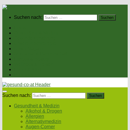
Suchen nach:
Home
Gesundheit & Medizin
Gesunde Ernährung
Unsere Kochrezepte
Unser Magazin
Sexualität & Partnerschaft
Fitness & Beauty
Wellness & Reisen
Eltern & Kind
Podcasts
Suchen nach:
Gesundheit & Medizin
Alkohol & Drogen
Allergien
Alternativmedizin
Augen-Corner