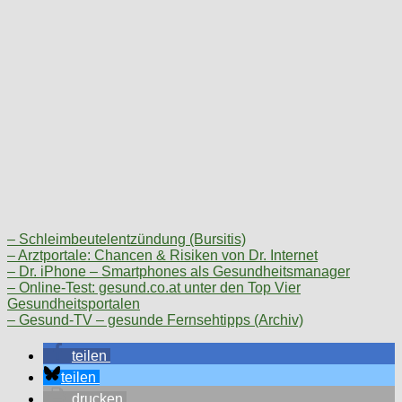
– Schleimbeutelentzündung (Bursitis)
– Arztportale: Chancen & Risiken von Dr. Internet
– Dr. iPhone – Smartphones als Gesundheitsmanager
– Online-Test: gesund.co.at unter den Top Vier
Gesundheitsportalen
– Gesund-TV – gesunde Fernsehtipps (Archiv)
teilen
teilen
drucken