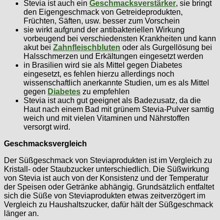
Stevia ist auch ein
Geschmacksverstärker
, sie bringt
den Eigengeschmack von Getreideprodukten,
Früchten, Säften, usw. besser zum Vorschein
sie wirkt aufgrund der antibakteriellen Wirkung
vorbeugend bei verschiedensten Krankheiten und kann
akut bei
Zahnfleischbluten
oder als Gurgellösung bei
Halsschmerzen und Erkältungen eingesetzt werden
in Brasilien wird sie als Mittel gegen Diabetes
eingesetzt, es fehlen hierzu allerdings noch
wissenschaftlich anerkannte Studien, um es als Mittel
gegen
Diabetes
zu empfehlen
Stevia ist auch gut geeignet als Badezusatz, da die
Haut nach einem Bad mit grünem Stevia-Pulver samtig
weich und mit vielen Vitaminen und Nährstoffen
versorgt wird.
Geschmacksvergleich
Der Süßgeschmack von Steviaprodukten ist im Vergleich zu
Kristall- oder Staubzucker unterschiedlich. Die Süßwirkung
von Stevia ist auch von der Konsistenz und der Temperatur
der Speisen oder Getränke abhängig. Grundsätzlich entfaltet
sich die Süße von Steviaprodukten etwas zeitverzögert im
Vergleich zu Haushaltszucker, dafür hält der Süßgeschmack
länger an.