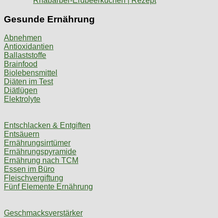
Rhabarber-Erdbeerkuchen | Rezept
Gesunde Ernährung
Abnehmen
Antioxidantien
Ballaststoffe
Brainfood
Biolebensmittel
Diäten im Test
Diätlügen
Elektrolyte
Entschlacken & Entgiften
Entsäuern
Ernährungsirrtümer
Ernährungspyramide
Ernährung nach TCM
Essen im Büro
Fleischvergiftung
Fünf Elemente Ernährung
Geschmacksverstärker