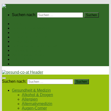
Suchen nach:
Home
Gesundheit & Medizin
Gesunde Ernährung
Unsere Kochrezepte
Unser Magazin
Sexualität & Partnerschaft
Fitness & Beauty
Wellness & Reisen
Eltern & Kind
Podcasts
Suchen nach:
Gesundheit & Medizin
Alkohol & Drogen
Allergien
Alternativmedizin
Augen-Corner