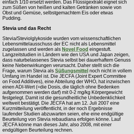
einfach 1/10 ersetzt werden. Das Flüssigextrakt eignet sich
zum Süßen von heißen und kalten Getränken sowie von
Obst und Gemüse, selbstgemachtem Eis oder etwas
Pudding.
Stevia und das Recht
Stevia/Steviolglykoside wurden vom wissenschaftlichen
Lebensmittelausschuss der EC nicht als Lebensmittel
zugelassen und werden als
Novel Food
eingestuft.
Langzeitstudien in Ländern wie den USA und Japan zeigen,
dass naturbelassenes Stevia selbst bei dauerhaftem Genuss
keine Nebenwirkungen verursacht. Daher stellt sich die
Frage, warum Stevia als
Süßungsmittel
noch nicht in vollem
Umfang im Handel ist. Die JECFA (Joint Expert Committee
on Food Additives), eine Abteilung der WHO, hat inzwischen
einen ADI-Wert (=die Dosis, die täglich ohne Bedenken
aufgenommen werden darf) mit 0-2 mg/kg Körpergewicht
festgelegt. Damit ist die gesundheitliche Unbedenklichkeit
weltweit bestätigt. Die JECFA hat am 12. Juli 2007 eine
Kurzmitteilung veröffentlicht, in der noch Ergebnisse
laufender Studien abzuwarten seien, ehe eine endgültige
Beurteilung von Stevia rebaudiana erfolgen könne. Lauf
JECFA könne man dieses Jahr, also 2008, mit einer
endgültigen Beurteilung rechnen.