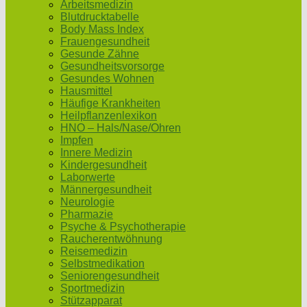
Arbeitsmedizin
Blutdrucktabelle
Body Mass Index
Frauengesundheit
Gesunde Zähne
Gesundheitsvorsorge
Gesundes Wohnen
Hausmittel
Häufige Krankheiten
Heilpflanzenlexikon
HNO – Hals/Nase/Ohren
Impfen
Innere Medizin
Kindergesundheit
Laborwerte
Männergesundheit
Neurologie
Pharmazie
Psyche & Psychotherapie
Raucherentwöhnung
Reisemedizin
Selbstmedikation
Seniorengesundheit
Sportmedizin
Stützapparat