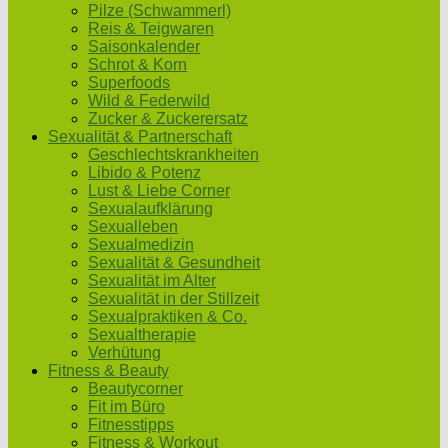
Pilze (Schwammerl)
Reis & Teigwaren
Saisonkalender
Schrot & Korn
Superfoods
Wild & Federwild
Zucker & Zuckerersatz
Sexualität & Partnerschaft
Geschlechtskrankheiten
Libido & Potenz
Lust & Liebe Corner
Sexualaufklärung
Sexualleben
Sexualmedizin
Sexualität & Gesundheit
Sexualität im Alter
Sexualität in der Stillzeit
Sexualpraktiken & Co.
Sexualtherapie
Verhütung
Fitness & Beauty
Beautycorner
Fit im Büro
Fitnesstipps
Fitness & Workout