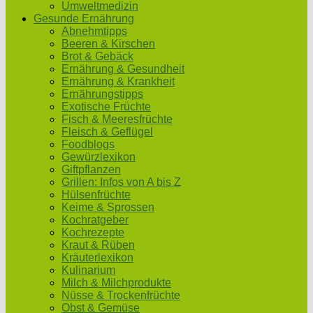
Umweltmedizin
Gesunde Ernährung
Abnehmtipps
Beeren & Kirschen
Brot & Gebäck
Ernährung & Gesundheit
Ernährung & Krankheit
Ernährungstipps
Exotische Früchte
Fisch & Meeresfrüchte
Fleisch & Geflügel
Foodblogs
Gewürzlexikon
Giftpflanzen
Grillen: Infos von A bis Z
Hülsenfrüchte
Keime & Sprossen
Kochratgeber
Kochrezepte
Kraut & Rüben
Kräuterlexikon
Kulinarium
Milch & Milchprodukte
Nüsse & Trockenfrüchte
Obst & Gemüse