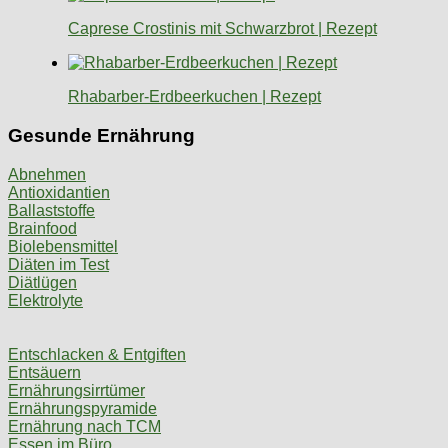
Caprese Crostinis mit Schwarzbrot | Rezept
Rhabarber-Erdbeerkuchen | Rezept
Gesunde Ernährung
Abnehmen
Antioxidantien
Ballaststoffe
Brainfood
Biolebensmittel
Diäten im Test
Diätlügen
Elektrolyte
Entschlacken & Entgiften
Entsäuern
Ernährungsirrtümer
Ernährungspyramide
Ernährung nach TCM
Essen im Büro