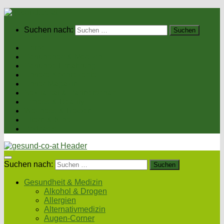
Suchen nach:
Home
Gesundheit & Medizin
Gesunde Ernährung
Unsere Kochrezepte
Unser Magazin
Sexualität & Partnerschaft
Fitness & Beauty
Wellness & Reisen
Eltern & Kind
Podcasts
Suchen nach:
Gesundheit & Medizin
Alkohol & Drogen
Allergien
Alternativmedizin
Augen-Corner