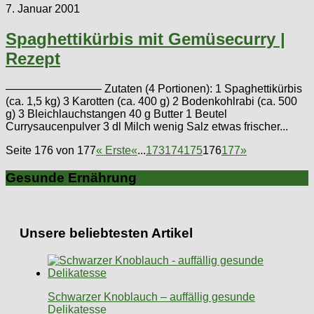
7. Januar 2001
Spaghettikürbis mit Gemüsecurry |
Rezept
————————– Zutaten (4 Portionen): 1 Spaghettikürbis
(ca. 1,5 kg) 3 Karotten (ca. 400 g) 2 Bodenkohlrabi (ca. 500
g) 3 Bleichlauchstangen 40 g Butter 1 Beutel
Currysaucenpulver 3 dl Milch wenig Salz etwas frischer...
Seite 176 von 177
« Erste
«
...
173
174
175
176
177
»
Gesunde Ernährung
Unsere beliebtesten Artikel
Schwarzer Knoblauch – auffällig gesunde
Delikatesse