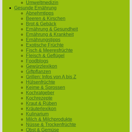
Umweltmedizin
Gesunde Ernährung
Abnehmtipps
Beeren & Kirschen
Brot & Gebäck
Ernährung & Gesundheit
Ernährung & Krankheit
Ernährungstipps
Exotische Früchte
Fisch & Meeresfrüchte
Fleisch & Geflügel
Foodblogs
Gewürzlexikon
Giftpflanzen
Grillen: Infos von A bis Z
Hülsenfrüchte
Keime & Sprossen
Kochratgeber
Kochrezepte
Kraut & Rüben
Kräuterlexikon
Kulinarium
Milch & Milchprodukte
Nüsse & Trockenfrüchte
Obst & Gemüse