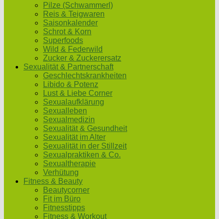
Pilze (Schwammerl)
Reis & Teigwaren
Saisonkalender
Schrot & Korn
Superfoods
Wild & Federwild
Zucker & Zuckerersatz
Sexualität & Partnerschaft
Geschlechtskrankheiten
Libido & Potenz
Lust & Liebe Corner
Sexualaufklärung
Sexualleben
Sexualmedizin
Sexualität & Gesundheit
Sexualität im Alter
Sexualität in der Stillzeit
Sexualpraktiken & Co.
Sexualtherapie
Verhütung
Fitness & Beauty
Beautycorner
Fit im Büro
Fitnesstipps
Fitness & Workout