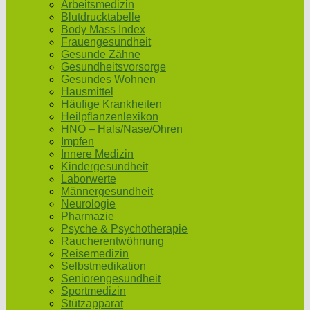
Arbeitsmedizin
Blutdrucktabelle
Body Mass Index
Frauengesundheit
Gesunde Zähne
Gesundheitsvorsorge
Gesundes Wohnen
Hausmittel
Häufige Krankheiten
Heilpflanzenlexikon
HNO – Hals/Nase/Ohren
Impfen
Innere Medizin
Kindergesundheit
Laborwerte
Männergesundheit
Neurologie
Pharmazie
Psyche & Psychotherapie
Raucherentwöhnung
Reisemedizin
Selbstmedikation
Seniorengesundheit
Sportmedizin
Stützapparat