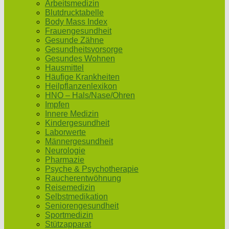
Arbeitsmedizin
Blutdrucktabelle
Body Mass Index
Frauengesundheit
Gesunde Zähne
Gesundheitsvorsorge
Gesundes Wohnen
Hausmittel
Häufige Krankheiten
Heilpflanzenlexikon
HNO – Hals/Nase/Ohren
Impfen
Innere Medizin
Kindergesundheit
Laborwerte
Männergesundheit
Neurologie
Pharmazie
Psyche & Psychotherapie
Raucherentwöhnung
Reisemedizin
Selbstmedikation
Seniorengesundheit
Sportmedizin
Stützapparat