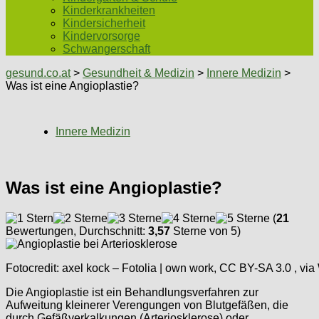
Kinderkrankheiten
Kindersicherheit
Kindervorsorge
Schwangerschaft
gesund.co.at
>
Gesundheit & Medizin
>
Innere Medizin
>
Was ist eine Angioplastie?
Innere Medizin
Was ist eine Angioplastie?
(
21
Bewertungen, Durchschnitt:
3,57
Sterne von 5)
Fotocredit: axel kock – Fotolia | own work, CC BY-SA 3.0
, vi
Die Angioplastie ist ein Behandlungsverfahren zur
Aufweitung kleinerer Verengungen von Blutgefäßen, die
durch Gefäßverkalkungen (Arteriosklerose) oder