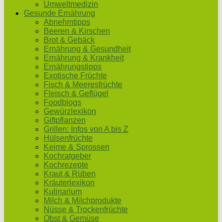
Umweltmedizin
Gesunde Ernährung
Abnehmtipps
Beeren & Kirschen
Brot & Gebäck
Ernährung & Gesundheit
Ernährung & Krankheit
Ernährungstipps
Exotische Früchte
Fisch & Meeresfrüchte
Fleisch & Geflügel
Foodblogs
Gewürzlexikon
Giftpflanzen
Grillen: Infos von A bis Z
Hülsenfrüchte
Keime & Sprossen
Kochratgeber
Kochrezepte
Kraut & Rüben
Kräuterlexikon
Kulinarium
Milch & Milchprodukte
Nüsse & Trockenfrüchte
Obst & Gemüse