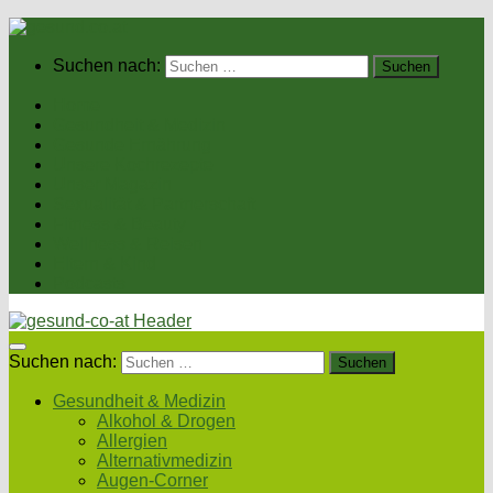
Suchen nach:
Home
Gesundheit & Medizin
Gesunde Ernährung
Unsere Kochrezepte
Unser Magazin
Sexualität & Partnerschaft
Fitness & Beauty
Wellness & Reisen
Eltern & Kind
Podcasts
Suchen nach:
Gesundheit & Medizin
Alkohol & Drogen
Allergien
Alternativmedizin
Augen-Corner