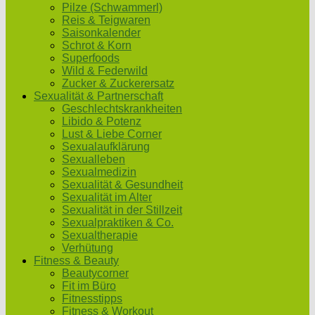
Pilze (Schwammerl)
Reis & Teigwaren
Saisonkalender
Schrot & Korn
Superfoods
Wild & Federwild
Zucker & Zuckerersatz
Sexualität & Partnerschaft
Geschlechtskrankheiten
Libido & Potenz
Lust & Liebe Corner
Sexualaufklärung
Sexualleben
Sexualmedizin
Sexualität & Gesundheit
Sexualität im Alter
Sexualität in der Stillzeit
Sexualpraktiken & Co.
Sexualtherapie
Verhütung
Fitness & Beauty
Beautycorner
Fit im Büro
Fitnesstipps
Fitness & Workout