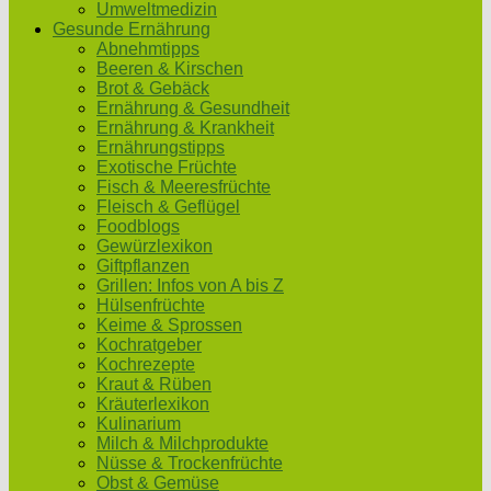
Umweltmedizin
Gesunde Ernährung
Abnehmtipps
Beeren & Kirschen
Brot & Gebäck
Ernährung & Gesundheit
Ernährung & Krankheit
Ernährungstipps
Exotische Früchte
Fisch & Meeresfrüchte
Fleisch & Geflügel
Foodblogs
Gewürzlexikon
Giftpflanzen
Grillen: Infos von A bis Z
Hülsenfrüchte
Keime & Sprossen
Kochratgeber
Kochrezepte
Kraut & Rüben
Kräuterlexikon
Kulinarium
Milch & Milchprodukte
Nüsse & Trockenfrüchte
Obst & Gemüse