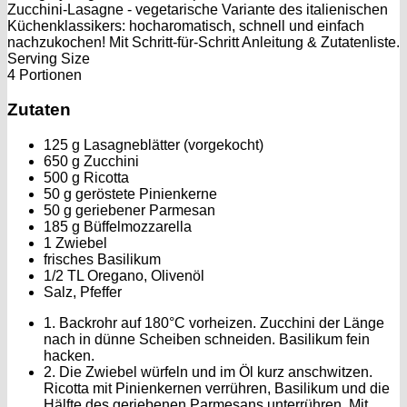
Zucchini-Lasagne - vegetarische Variante des italienischen
Küchenklassikers: hocharomatisch, schnell und einfach
nachzukochen! Mit Schritt-für-Schritt Anleitung & Zutatenliste.
Serving Size
4 Portionen
Zutaten
125 g Lasagneblätter (vorgekocht)
650 g Zucchini
500 g Ricotta
50 g geröstete Pinienkerne
50 g geriebener Parmesan
185 g Büffelmozzarella
1 Zwiebel
frisches Basilikum
1/2 TL Oregano, Olivenöl
Salz, Pfeffer
1. Backrohr auf 180°C vorheizen. Zucchini der Länge
nach in dünne Scheiben schneiden. Basilikum fein
hacken.
2. Die Zwiebel würfeln und im Öl kurz anschwitzen.
Ricotta mit Pinienkernen verrühren, Basilikum und die
Hälfte des geriebenen Parmesans unterrühren. Mit