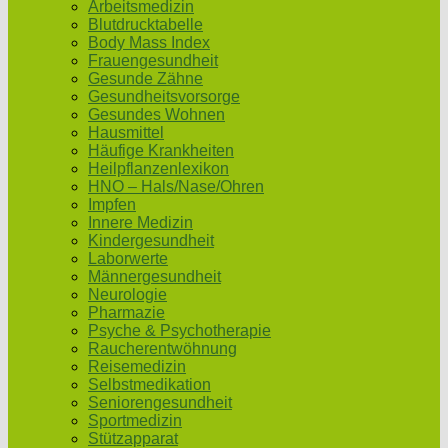
Arbeitsmedizin
Blutdrucktabelle
Body Mass Index
Frauengesundheit
Gesunde Zähne
Gesundheitsvorsorge
Gesundes Wohnen
Hausmittel
Häufige Krankheiten
Heilpflanzenlexikon
HNO – Hals/Nase/Ohren
Impfen
Innere Medizin
Kindergesundheit
Laborwerte
Männergesundheit
Neurologie
Pharmazie
Psyche & Psychotherapie
Raucherentwöhnung
Reisemedizin
Selbstmedikation
Seniorengesundheit
Sportmedizin
Stützapparat