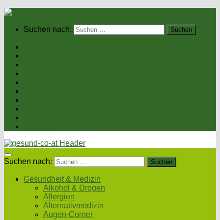
Suchen nach:
Home
Gesundheit & Medizin
Gesunde Ernährung
Unsere Kochrezepte
Unser Magazin
Sexualität & Partnerschaft
Fitness & Beauty
Wellness & Reisen
Eltern & Kind
Podcasts
Suchen nach:
Gesundheit & Medizin
Alkohol & Drogen
Allergien
Alternativmedizin
Augen-Corner