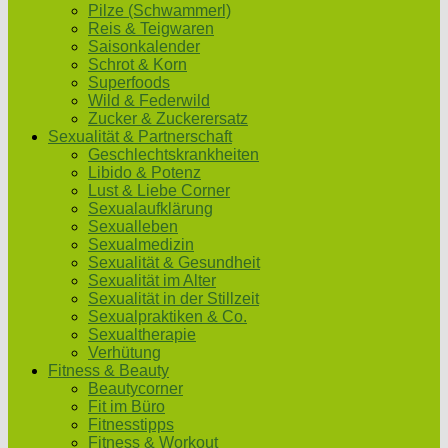
Pilze (Schwammerl)
Reis & Teigwaren
Saisonkalender
Schrot & Korn
Superfoods
Wild & Federwild
Zucker & Zuckerersatz
Sexualität & Partnerschaft
Geschlechtskrankheiten
Libido & Potenz
Lust & Liebe Corner
Sexualaufklärung
Sexualleben
Sexualmedizin
Sexualität & Gesundheit
Sexualität im Alter
Sexualität in der Stillzeit
Sexualpraktiken & Co.
Sexualtherapie
Verhütung
Fitness & Beauty
Beautycorner
Fit im Büro
Fitnesstipps
Fitness & Workout