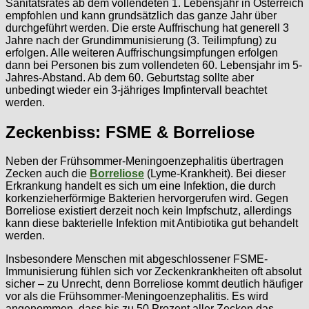
Sanitätsrates ab dem vollendeten 1. Lebensjahr in Österreich
empfohlen und kann grundsätzlich das ganze Jahr über
durchgeführt werden. Die erste Auffrischung hat generell 3
Jahre nach der Grundimmunisierung (3. Teilimpfung) zu
erfolgen. Alle weiteren Auffrischungsimpfungen erfolgen
dann bei Personen bis zum vollendeten 60. Lebensjahr im 5-
Jahres-Abstand. Ab dem 60. Geburtstag sollte aber
unbedingt wieder ein 3-jähriges Impfintervall beachtet
werden.
Zeckenbiss: FSME & Borreliose
Neben der Frühsommer-Meningoenzephalitis übertragen
Zecken auch die
Borreliose
(Lyme-Krankheit). Bei dieser
Erkrankung handelt es sich um eine Infektion, die durch
korkenzieherförmige Bakterien hervorgerufen wird. Gegen
Borreliose existiert derzeit noch kein Impfschutz, allerdings
kann diese bakterielle Infektion mit Antibiotika gut behandelt
werden.
Insbesondere Menschen mit abgeschlossener FSME-
Immunisierung fühlen sich vor Zeckenkrankheiten oft absolut
sicher – zu Unrecht, denn Borreliose kommt deutlich häufiger
vor als die Frühsommer-Meningoenzephalitis. Es wird
angenommen, dass bis zu 50 Prozent aller Zecken das