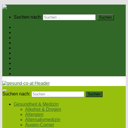
Suchen nach:
Home
Gesundheit & Medizin
Gesunde Ernährung
Unsere Kochrezepte
Unser Magazin
Sexualität & Partnerschaft
Fitness & Beauty
Wellness & Reisen
Eltern & Kind
Podcasts
Suchen nach:
Gesundheit & Medizin
Alkohol & Drogen
Allergien
Alternativmedizin
Augen-Corner