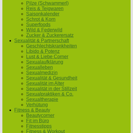
Pilze (Schwammerl)
Reis & Teigwaren
Saisonkalender
Schrot & Korn
Superfoods
Wild & Federwild
Zucker & Zuckerersatz
Sexualität & Partnerschaft
Geschlechtskrankheiten
Libido & Potenz
Lust & Liebe Corner
Sexualaufklärung
Sexualleben
Sexualmedizin
Sexualität & Gesundheit
Sexualität im Alter
Sexualität in der Stillzeit
Sexualpraktiken & Co.
Sexualtherapie
Verhütung
Fitness & Beauty
Beautycorner
Fit im Büro
Fitnesstipps
Fitness & Workout