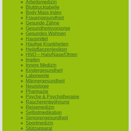
Arbeitsmedizin
Blutdrucktabelle
Body Mass Index
Frauengesundheit
Gesunde Zähne
Gesundheitsvorsorge
Gesundes Wohnen
Hausmittel
Häufige Krankheiten
Heilpflanzenlexikon
HNO – Hals/Nase/Ohren
Impfen
Innere Medizin
Kindergesundheit
Laborwerte
Männergesundheit
Neurologie
Pharmazie
Psyche & Psychotherapie
Raucherentwöhnung
Reisemedizin
Selbstmedikation
Seniorengesundheit
Sportmedizin
Stützapparat