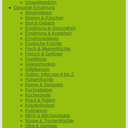
Umweltmedizin
Gesunde Ernährung
Abnehmtipps
Beeren & Kirschen
Brot & Gebäck
Ernährung & Gesundheit
Ernährung & Krankheit
Ernährungstipps
Exotische Früchte
Fisch & Meeresfrüchte
Fleisch & Geflügel
Foodblogs
Gewürzlexikon
Giftpflanzen
Grillen: Infos von A bis Z
Hülsenfrüchte
Keime & Sprossen
Kochratgeber
Kochrezepte
Kraut & Rüben
Kräuterlexikon
Kulinarium
Milch & Milchprodukte
Nüsse & Trockenfrüchte
Obst & Gemüse