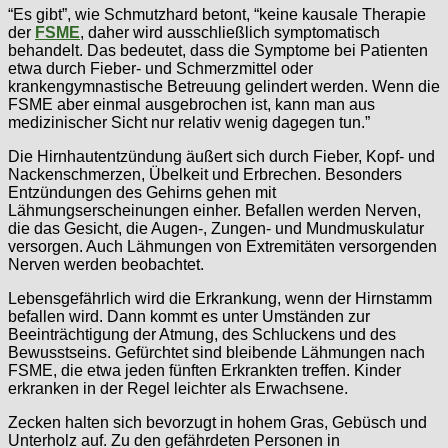
“Es gibt”, wie Schmutzhard betont, “keine kausale Therapie
der
FSME
, daher wird ausschließlich symptomatisch
behandelt. Das bedeutet, dass die Symptome bei Patienten
etwa durch Fieber- und Schmerzmittel oder
krankengymnastische Betreuung gelindert werden. Wenn die
FSME aber einmal ausgebrochen ist, kann man aus
medizinischer Sicht nur relativ wenig dagegen tun.”
Die Hirnhautentzündung äußert sich durch Fieber, Kopf- und
Nackenschmerzen, Übelkeit und Erbrechen. Besonders
Entzündungen des Gehirns gehen mit
Lähmungserscheinungen einher. Befallen werden Nerven,
die das Gesicht, die Augen-, Zungen- und Mundmuskulatur
versorgen. Auch Lähmungen von Extremitäten versorgenden
Nerven werden beobachtet.
Lebensgefährlich wird die Erkrankung, wenn der Hirnstamm
befallen wird. Dann kommt es unter Umständen zur
Beeinträchtigung der Atmung, des Schluckens und des
Bewusstseins. Gefürchtet sind bleibende Lähmungen nach
FSME, die etwa jeden fünften Erkrankten treffen. Kinder
erkranken in der Regel leichter als Erwachsene.
Zecken halten sich bevorzugt in hohem Gras, Gebüsch und
Unterholz auf. Zu den gefährdeten Personen in