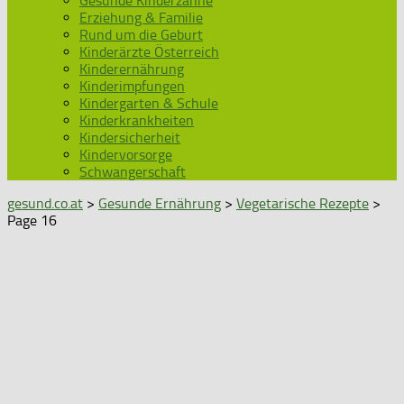
Gesunde Kinderzähne
Erziehung & Familie
Rund um die Geburt
Kinderärzte Österreich
Kinderernährung
Kinderimpfungen
Kindergarten & Schule
Kinderkrankheiten
Kindersicherheit
Kindervorsorge
Schwangerschaft
gesund.co.at
>
Gesunde Ernährung
>
Vegetarische Rezepte
>
Page 16