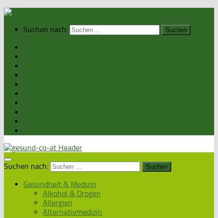
Suchen nach:
Home
Gesundheit & Medizin
Gesunde Ernährung
Unsere Kochrezepte
Unser Magazin
Sexualität & Partnerschaft
Fitness & Beauty
Wellness & Reisen
Eltern & Kind
Podcasts
Suchen nach:
Gesundheit & Medizin
Alkohol & Drogen
Allergien
Alternativmedizin