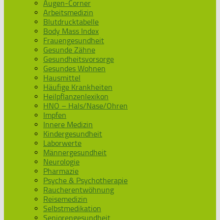
Augen-Corner
Arbeitsmedizin
Blutdrucktabelle
Body Mass Index
Frauengesundheit
Gesunde Zähne
Gesundheitsvorsorge
Gesundes Wohnen
Hausmittel
Häufige Krankheiten
Heilpflanzenlexikon
HNO – Hals/Nase/Ohren
Impfen
Innere Medizin
Kindergesundheit
Laborwerte
Männergesundheit
Neurologie
Pharmazie
Psyche & Psychotherapie
Raucherentwöhnung
Reisemedizin
Selbstmedikation
Seniorengesundheit