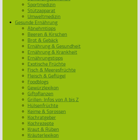
Sportmedizin
Stützapparat
Umweltmedizin
Gesunde Ernährung
Abnehmtipps
Beeren & Kirschen
Brot & Gebäck
Ernährung & Gesundheit
Ernährung & Krankheit
Ernährungstipps
Exotische Früchte
Fisch & Meeresfrüchte
Fleisch & Geflügel
Foodblogs
Gewürzlexikon
Giftpflanzen
Grillen: Infos von A bis Z
Hülsenfrüchte
Keime & Sprossen
Kochratgeber
Kochrezepte
Kraut & Rüben
Kräuterlexikon