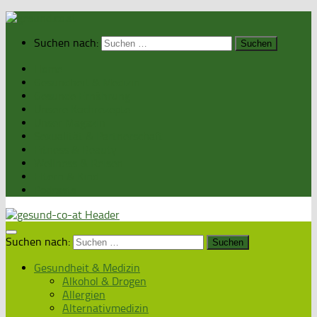
Suchen nach:
Home
Gesundheit & Medizin
Gesunde Ernährung
Unsere Kochrezepte
Unser Magazin
Sexualität & Partnerschaft
Fitness & Beauty
Wellness & Reisen
Eltern & Kind
Podcasts
Suchen nach:
Gesundheit & Medizin
Alkohol & Drogen
Allergien
Alternativmedizin