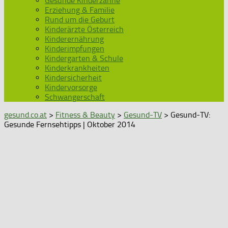
Gesunde Kinderzähne
Erziehung & Familie
Rund um die Geburt
Kinderärzte Österreich
Kinderernährung
Kinderimpfungen
Kindergarten & Schule
Kinderkrankheiten
Kindersicherheit
Kindervorsorge
Schwangerschaft
gesund.co.at
>
Fitness & Beauty
>
Gesund-TV
> Gesund-TV:
Gesunde Fernsehtipps | Oktober 2014