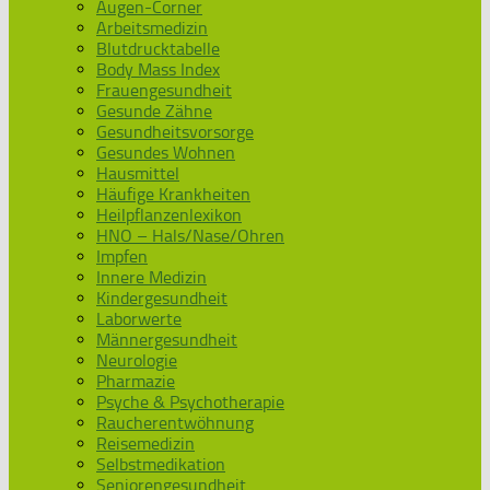
Augen-Corner
Arbeitsmedizin
Blutdrucktabelle
Body Mass Index
Frauengesundheit
Gesunde Zähne
Gesundheitsvorsorge
Gesundes Wohnen
Hausmittel
Häufige Krankheiten
Heilpflanzenlexikon
HNO – Hals/Nase/Ohren
Impfen
Innere Medizin
Kindergesundheit
Laborwerte
Männergesundheit
Neurologie
Pharmazie
Psyche & Psychotherapie
Raucherentwöhnung
Reisemedizin
Selbstmedikation
Seniorengesundheit