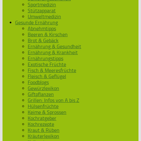
Sportmedizin
Stützapparat
Umweltmedizin
Gesunde Ernährung
Abnehmtipps
Beeren & Kirschen
Brot & Gebäck
Ernährung & Gesundheit
Ernährung & Krankheit
Ernährungstipps
Exotische Früchte
Fisch & Meeresfrüchte
Fleisch & Geflügel
Foodblogs
Gewürzlexikon
Giftpflanzen
Grillen: Infos von A bis Z
Hülsenfrüchte
Keime & Sprossen
Kochratgeber
Kochrezepte
Kraut & Rüben
Kräuterlexikon