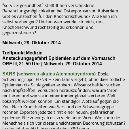
“service: gesundheit” stellt Ihnen verschiedene
Behandlungsmöglichkeiten bei Osteoporose vor. Außerdem:
Gibt es Anzeichen für den Knochenschwund? Wie kann ich
selbst vorbeugen? Und an wen wende ich mich, um
Knochenschwund rechtzeitig zu erkennen und
gegenzusteuern?
Mittwoch, 29. Oktober 2014
Treffpunkt Medizin
Ansteckungsgefahr! Epidemien auf dem Vormarsch
ORF III, 21:50 Uhr | Mittwoch, 29. Oktober 2014
, Ebola,
SARS (schweres akutes Atemnotsyndrom)
Schweinegrippe, H7N9 – kein Jahr vergeht, ohne dass tödliche
Epidemien die Schlagzeilen erobern. Wissenschaftler suchen
nach Impfstoffen, versuchen herauszufinden, warum Viren
mutieren und wie sie in einer immer globalisierteren Welt
bekämpft werden können. Ein ständiger Wettlauf gegen die
Zeit. Nach Krankheiten wie Sars und der Schweinegrippe
rechnen Experten jederzeit mit einer neuen, gefährlichen
Epidemie. Nie zuvor gab es so viele neue Viren. Wie kann die
Menschheit sich vor dieser unsichtbaren Bedrohung schützen?
In den letzten 60 Jahren sind über 350 neue