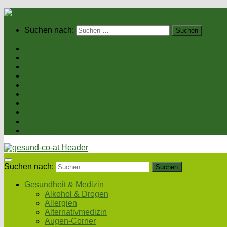
Suchen nach:
Home
Gesundheit & Medizin
Gesunde Ernährung
Unsere Kochrezepte
Unser Magazin
Sexualität & Partnerschaft
Fitness & Beauty
Wellness & Reisen
Eltern & Kind
Podcasts
Suchen nach:
Gesundheit & Medizin
Alkohol & Drogen
Allergien
Alternativmedizin
Augen-Corner