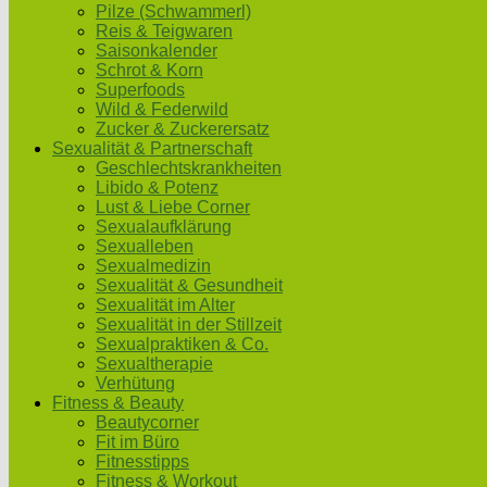
Pilze (Schwammerl)
Reis & Teigwaren
Saisonkalender
Schrot & Korn
Superfoods
Wild & Federwild
Zucker & Zuckerersatz
Sexualität & Partnerschaft
Geschlechtskrankheiten
Libido & Potenz
Lust & Liebe Corner
Sexualaufklärung
Sexualleben
Sexualmedizin
Sexualität & Gesundheit
Sexualität im Alter
Sexualität in der Stillzeit
Sexualpraktiken & Co.
Sexualtherapie
Verhütung
Fitness & Beauty
Beautycorner
Fit im Büro
Fitnesstipps
Fitness & Workout