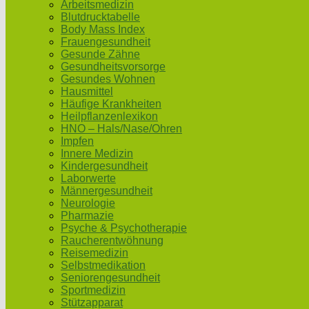
Arbeitsmedizin
Blutdrucktabelle
Body Mass Index
Frauengesundheit
Gesunde Zähne
Gesundheitsvorsorge
Gesundes Wohnen
Hausmittel
Häufige Krankheiten
Heilpflanzenlexikon
HNO – Hals/Nase/Ohren
Impfen
Innere Medizin
Kindergesundheit
Laborwerte
Männergesundheit
Neurologie
Pharmazie
Psyche & Psychotherapie
Raucherentwöhnung
Reisemedizin
Selbstmedikation
Seniorengesundheit
Sportmedizin
Stützapparat