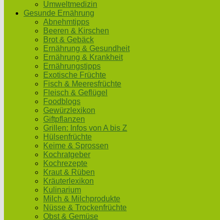
Umweltmedizin
Gesunde Ernährung
Abnehmtipps
Beeren & Kirschen
Brot & Gebäck
Ernährung & Gesundheit
Ernährung & Krankheit
Ernährungstipps
Exotische Früchte
Fisch & Meeresfrüchte
Fleisch & Geflügel
Foodblogs
Gewürzlexikon
Giftpflanzen
Grillen: Infos von A bis Z
Hülsenfrüchte
Keime & Sprossen
Kochratgeber
Kochrezepte
Kraut & Rüben
Kräuterlexikon
Kulinarium
Milch & Milchprodukte
Nüsse & Trockenfrüchte
Obst & Gemüse