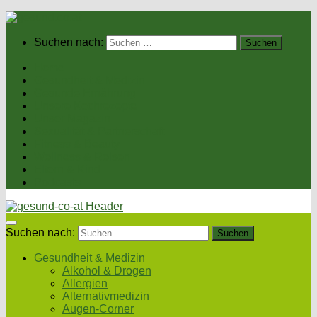
Suchen nach:
Home
Gesundheit & Medizin
Gesunde Ernährung
Unsere Kochrezepte
Unser Magazin
Sexualität & Partnerschaft
Fitness & Beauty
Wellness & Reisen
Eltern & Kind
Podcasts
Suchen nach:
Gesundheit & Medizin
Alkohol & Drogen
Allergien
Alternativmedizin
Augen-Corner