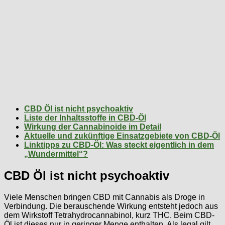
CBD Öl ist nicht psychoaktiv
Liste der Inhaltsstoffe in CBD-Öl
Wirkung der Cannabinoide im Detail
Aktuelle und zukünftige Einsatzgebiete von CBD-Öl
Linktipps zu CBD-Öl: Was steckt eigentlich in dem
„Wundermittel“?
CBD Öl ist nicht psychoaktiv
Viele Menschen bringen CBD mit Cannabis als Droge in
Verbindung. Die berauschende Wirkung entsteht jedoch aus
dem Wirkstoff Tetrahydrocannabinol, kurz THC. Beim CBD-
Öl ist dieses nur in geringer Menge enthalten. Als legal gilt