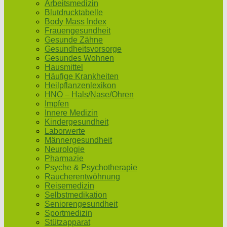
Arbeitsmedizin
Blutdrucktabelle
Body Mass Index
Frauengesundheit
Gesunde Zähne
Gesundheitsvorsorge
Gesundes Wohnen
Hausmittel
Häufige Krankheiten
Heilpflanzenlexikon
HNO – Hals/Nase/Ohren
Impfen
Innere Medizin
Kindergesundheit
Laborwerte
Männergesundheit
Neurologie
Pharmazie
Psyche & Psychotherapie
Raucherentwöhnung
Reisemedizin
Selbstmedikation
Seniorengesundheit
Sportmedizin
Stützapparat