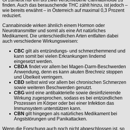
finden. Auch das berauschende THC zählt hinzu, ist jedoch –
wie bereits erwähnt – in Österreich auf maximal 0,3 Prozent
reduziert.
Cannabinoide wirken ähnlich einem Hormon oder
Neurotransmitter und somit als eine Art natürliches
Medikament. Die unterschiedlichen Arten entfalten dabei
auch verschiedene Wirkungsweisen:
CBC
gilt als entzündungs- und schmerzhemmend und
kann somit bei vielen Erkrankungen lindernd
eingesetzt werden.
CBDA
findet vor allem bei Magen-Darm-Beschwerden
Anwendung, denn es kann akuten Brechreiz stoppen
und Übelkeit verringern.
CBD
selbst wird vor allem bei chronischen Schmerzen
sowie weiteren Beschwerden genutzt.
CBG
wird eine antibakterielle sowie desinfizierende
Wirkung zugesprochen, sodass es bei entzündlichen
Prozessen im Körper oder bei einer Infektion das
Immunsystem unterstützen kann.
CBN
gilt hingegen als natürliches Medikament bei
Angststörungen und Panikattacken.
Wenn die Forschung auch noch nicht abgeschlossen ist, so