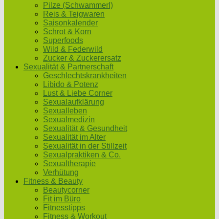
Pilze (Schwammerl)
Reis & Teigwaren
Saisonkalender
Schrot & Korn
Superfoods
Wild & Federwild
Zucker & Zuckerersatz
Sexualität & Partnerschaft
Geschlechtskrankheiten
Libido & Potenz
Lust & Liebe Corner
Sexualaufklärung
Sexualleben
Sexualmedizin
Sexualität & Gesundheit
Sexualität im Alter
Sexualität in der Stillzeit
Sexualpraktiken & Co.
Sexualtherapie
Verhütung
Fitness & Beauty
Beautycorner
Fit im Büro
Fitnesstipps
Fitness & Workout