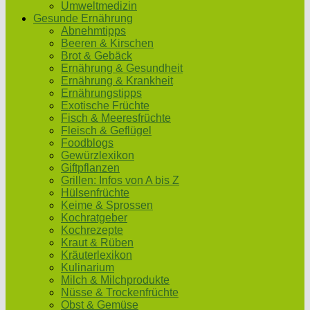
Umweltmedizin
Gesunde Ernährung
Abnehmtipps
Beeren & Kirschen
Brot & Gebäck
Ernährung & Gesundheit
Ernährung & Krankheit
Ernährungstipps
Exotische Früchte
Fisch & Meeresfrüchte
Fleisch & Geflügel
Foodblogs
Gewürzlexikon
Giftpflanzen
Grillen: Infos von A bis Z
Hülsenfrüchte
Keime & Sprossen
Kochratgeber
Kochrezepte
Kraut & Rüben
Kräuterlexikon
Kulinarium
Milch & Milchprodukte
Nüsse & Trockenfrüchte
Obst & Gemüse