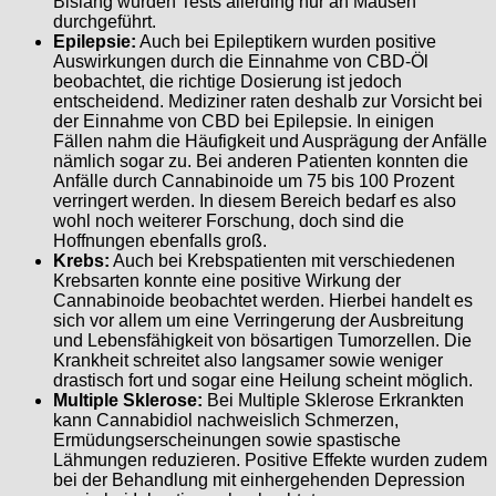
Bislang wurden Tests allerding nur an Mäusen
durchgeführt.
Epilepsie:
Auch bei Epileptikern wurden positive
Auswirkungen durch die Einnahme von CBD-Öl
beobachtet, die richtige Dosierung ist jedoch
entscheidend. Mediziner raten deshalb zur Vorsicht bei
der Einnahme von CBD bei Epilepsie. In einigen
Fällen nahm die Häufigkeit und Ausprägung der Anfälle
nämlich sogar zu. Bei anderen Patienten konnten die
Anfälle durch Cannabinoide um 75 bis 100 Prozent
verringert werden. In diesem Bereich bedarf es also
wohl noch weiterer Forschung, doch sind die
Hoffnungen ebenfalls groß.
Krebs:
Auch bei Krebspatienten mit verschiedenen
Krebsarten konnte eine positive Wirkung der
Cannabinoide beobachtet werden. Hierbei handelt es
sich vor allem um eine Verringerung der Ausbreitung
und Lebensfähigkeit von bösartigen Tumorzellen. Die
Krankheit schreitet also langsamer sowie weniger
drastisch fort und sogar eine Heilung scheint möglich.
Multiple Sklerose:
Bei Multiple Sklerose Erkrankten
kann Cannabidiol nachweislich Schmerzen,
Ermüdungserscheinungen sowie spastische
Lähmungen reduzieren. Positive Effekte wurden zudem
bei der Behandlung mit einhergehenden Depression