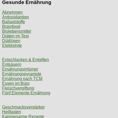
Gesunde Ernährung
Abnehmen
Antioxidantien
Ballaststoffe
Brainfood
Biolebensmittel
Diäten im Test
Diätlügen
Elektrolyte
Entschlacken & Entgiften
Entsäuern
Ernährungsirrtümer
Ernährungspyramide
Ernährung nach TCM
Essen im Büro
Fleischvergiftung
Fünf Elemente Ernährung
Geschmacksverstärker
Heilfasten
Kalorienarme Rezepte