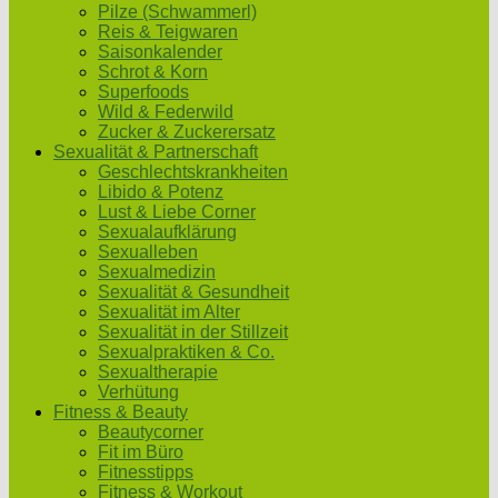
Pilze (Schwammerl)
Reis & Teigwaren
Saisonkalender
Schrot & Korn
Superfoods
Wild & Federwild
Zucker & Zuckerersatz
Sexualität & Partnerschaft
Geschlechtskrankheiten
Libido & Potenz
Lust & Liebe Corner
Sexualaufklärung
Sexualleben
Sexualmedizin
Sexualität & Gesundheit
Sexualität im Alter
Sexualität in der Stillzeit
Sexualpraktiken & Co.
Sexualtherapie
Verhütung
Fitness & Beauty
Beautycorner
Fit im Büro
Fitnesstipps
Fitness & Workout