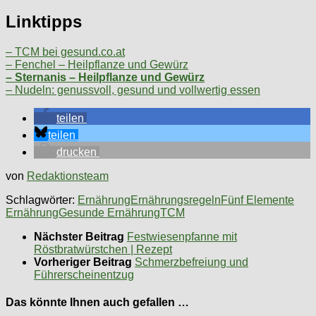
Linktipps
– TCM bei gesund.co.at
– Fenchel – Heilpflanze und Gewürz
– Sternanis – Heilpflanze und Gewürz
– Nudeln: genussvoll, gesund und vollwertig essen
teilen
teilen
drucken
von
Redaktionsteam
Schlagwörter:
Ernährung
Ernährungsregeln
Fünf Elemente
Ernährung
Gesunde Ernährung
TCM
Nächster Beitrag
Festwiesenpfanne mit
Röstbratwürstchen | Rezept
Vorheriger Beitrag
Schmerzbefreiung und
Führerscheinentzug
Das könnte Ihnen auch gefallen …