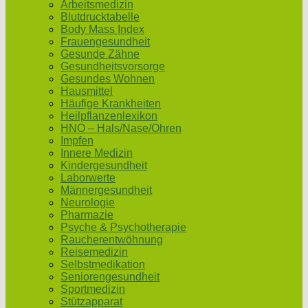
Arbeitsmedizin
Blutdrucktabelle
Body Mass Index
Frauengesundheit
Gesunde Zähne
Gesundheitsvorsorge
Gesundes Wohnen
Hausmittel
Häufige Krankheiten
Heilpflanzenlexikon
HNO – Hals/Nase/Ohren
Impfen
Innere Medizin
Kindergesundheit
Laborwerte
Männergesundheit
Neurologie
Pharmazie
Psyche & Psychotherapie
Raucherentwöhnung
Reisemedizin
Selbstmedikation
Seniorengesundheit
Sportmedizin
Stützapparat