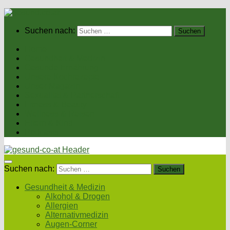
Suchen nach:
Home
Gesundheit & Medizin
Gesunde Ernährung
Unsere Kochrezepte
Unser Magazin
Sexualität & Partnerschaft
Fitness & Beauty
Wellness & Reisen
Eltern & Kind
Podcasts
Suchen nach:
Gesundheit & Medizin
Alkohol & Drogen
Allergien
Alternativmedizin
Augen-Corner