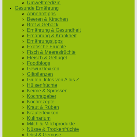
Umweltmedizin
Gesunde Ernährung
Abnehmtipps
Beeren & Kirschen
Brot & Gebäck
Ernährung & Gesundheit
Ernährung & Krankheit
Ernährungstipps
Exotische Früchte
Fisch & Meeresfrüchte
Fleisch & Geflügel
Foodblogs
Gewürzlexikon
Giftpflanzen
Grillen: Infos von A bis Z
Hülsenfrüchte
Keime & Sprossen
Kochratgeber
Kochrezepte
Kraut & Rüben
Kräuterlexikon
Kulinarium
Milch & Milchprodukte
Nüsse & Trockenfrüchte
Obst & Gemüse