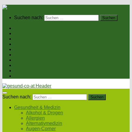
Suchen nach:
Home
Gesundheit & Medizin
Gesunde Ernährung
Unsere Kochrezepte
Unser Magazin
Sexualität & Partnerschaft
Fitness & Beauty
Wellness & Reisen
Eltern & Kind
Podcasts
Suchen nach:
Gesundheit & Medizin
Alkohol & Drogen
Allergien
Alternativmedizin
Augen-Corner