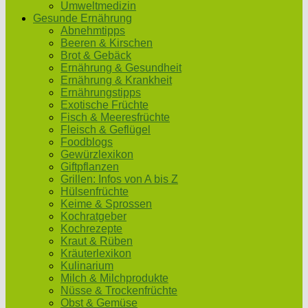
Umweltmedizin
Gesunde Ernährung
Abnehmtipps
Beeren & Kirschen
Brot & Gebäck
Ernährung & Gesundheit
Ernährung & Krankheit
Ernährungstipps
Exotische Früchte
Fisch & Meeresfrüchte
Fleisch & Geflügel
Foodblogs
Gewürzlexikon
Giftpflanzen
Grillen: Infos von A bis Z
Hülsenfrüchte
Keime & Sprossen
Kochratgeber
Kochrezepte
Kraut & Rüben
Kräuterlexikon
Kulinarium
Milch & Milchprodukte
Nüsse & Trockenfrüchte
Obst & Gemüse