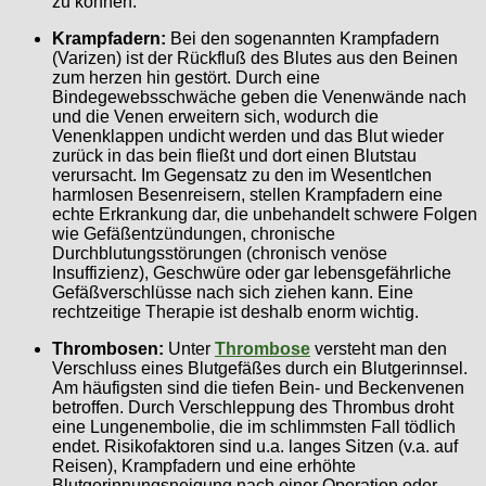
zu können.
Krampfadern:
Bei den sogenannten Krampfadern
(Varizen) ist der Rückfluß des Blutes aus den Beinen
zum herzen hin gestört. Durch eine
Bindegewebsschwäche geben die Venenwände nach
und die Venen erweitern sich, wodurch die
Venenklappen undicht werden und das Blut wieder
zurück in das bein fließt und dort einen Blutstau
verursacht. Im Gegensatz zu den im Wesentlchen
harmlosen Besenreisern, stellen Krampfadern eine
echte Erkrankung dar, die unbehandelt schwere Folgen
wie Gefäßentzündungen, chronische
Durchblutungsstörungen (chronisch venöse
Insuffizienz), Geschwüre oder gar lebensgefährliche
Gefäßverschlüsse nach sich ziehen kann. Eine
rechtzeitige Therapie ist deshalb enorm wichtig.
Thrombosen:
Unter
Thrombose
versteht man den
Verschluss eines Blutgefäßes durch ein Blutgerinnsel.
Am häufigsten sind die tiefen Bein- und Beckenvenen
betroffen. Durch Verschleppung des Thrombus droht
eine Lungenembolie, die im schlimmsten Fall tödlich
endet. Risikofaktoren sind u.a. langes Sitzen (v.a. auf
Reisen), Krampfadern und eine erhöhte
Blutgerinnungsneigung nach einer Operation oder