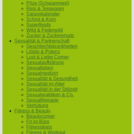
Pilze (Schwammerl)
Reis & Teigwaren
Saisonkalender
Schrot & Korn
Superfoods
Wild & Federwild
Zucker & Zuckerersatz
Sexualität & Partnerschaft
Geschlechtskrankheiten
Libido & Potenz
Lust & Liebe Corner
Sexualaufklärung
Sexualleben
Sexualmedizin
Sexualität & Gesundheit
Sexualität im Alter
Sexualität in der Stillzeit
Sexualpraktiken & Co.
Sexualtherapie
Verhütung
Fitness & Beauty
Beautycorner
Fit im Büro
Fitnesstipps
Fitness & Workout