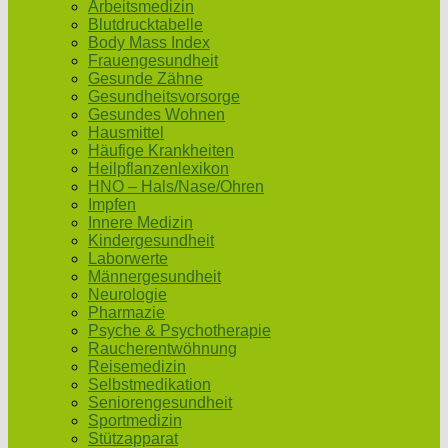
Arbeitsmedizin
Blutdrucktabelle
Body Mass Index
Frauengesundheit
Gesunde Zähne
Gesundheitsvorsorge
Gesundes Wohnen
Hausmittel
Häufige Krankheiten
Heilpflanzenlexikon
HNO – Hals/Nase/Ohren
Impfen
Innere Medizin
Kindergesundheit
Laborwerte
Männergesundheit
Neurologie
Pharmazie
Psyche & Psychotherapie
Raucherentwöhnung
Reisemedizin
Selbstmedikation
Seniorengesundheit
Sportmedizin
Stützapparat