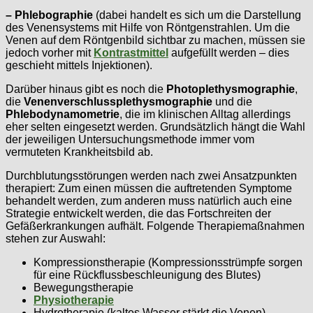
– Phlebographie
(dabei handelt es sich um die Darstellung
des Venensystems mit Hilfe von Röntgenstrahlen. Um die
Venen auf dem Röntgenbild sichtbar zu machen, müssen sie
jedoch vorher mit
Kontrastmittel
aufgefüllt werden – dies
geschieht mittels Injektionen).
Darüber hinaus gibt es noch die
Photoplethysmographie
,
die
Venenverschlussplethysmographie
und die
Phlebodynamometrie
, die im klinischen Alltag allerdings
eher selten eingesetzt werden. Grundsätzlich hängt die Wahl
der jeweiligen Untersuchungsmethode immer vom
vermuteten Krankheitsbild ab.
Durchblutungsstörungen werden nach zwei Ansatzpunkten
therapiert: Zum einen müssen die auftretenden Symptome
behandelt werden, zum anderen muss natürlich auch eine
Strategie entwickelt werden, die das Fortschreiten der
Gefäßerkrankungen aufhält. Folgende Therapiemaßnahmen
stehen zur Auswahl:
Kompressionstherapie (Kompressionsstrümpfe sorgen
für eine Rückflussbeschleunigung des Blutes)
Bewegungstherapie
Physiotherapie
Hydrotherapie (kaltes Wasser stärkt die Venen)