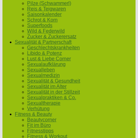
Pilze (Schwammerl)
Reis & Teigwaren
Saisonkalender
Schrot & Korn
Superfoods
Wild & Federwild
Zucker & Zuckerersatz
Sexualität & Partnerschaft
Geschlechtskrankheiten
Libido & Potenz
Lust & Liebe Corner
Sexualaufklärung
Sexualleben
Sexualmedizin
Sexualität & Gesundheit
Sexualität im Alter
Sexualität in der Stillzeit
Sexualpraktiken & Co.
Sexualtherapie
Verhütung
Fitness & Beauty
Beautycorner
Fit im Büro
Fitnesstipps
Fitness & Workout