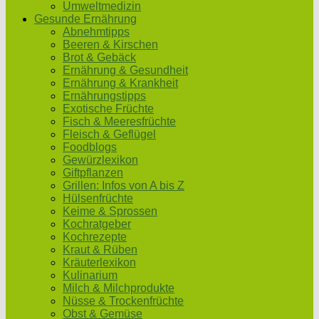
Umweltmedizin
Gesunde Ernährung
Abnehmtipps
Beeren & Kirschen
Brot & Gebäck
Ernährung & Gesundheit
Ernährung & Krankheit
Ernährungstipps
Exotische Früchte
Fisch & Meeresfrüchte
Fleisch & Geflügel
Foodblogs
Gewürzlexikon
Giftpflanzen
Grillen: Infos von A bis Z
Hülsenfrüchte
Keime & Sprossen
Kochratgeber
Kochrezepte
Kraut & Rüben
Kräuterlexikon
Kulinarium
Milch & Milchprodukte
Nüsse & Trockenfrüchte
Obst & Gemüse