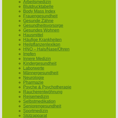
Arbeitsmedizin
Blutdrucktabelle
Body Mass Index
Frauengesundheit
Gesunde Zähne
Gesundheitsvorsorge
Gesundes Wohnen
Hausmittel
Häufige Krankheiten
Heilpflanzenlexikon
HNO – Hals/Nase/Ohren
Impfen
Innere Medizin
Kindergesundheit
Laborwerte
Männergesundheit
Neurologie
Pharmazie
Psyche & Psychotherapie
Raucherentwöhnung
Reisemedizin
Selbstmedikation
Seniorengesundheit
Sportmedizin
Stützapparat