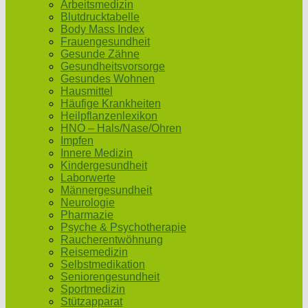
Arbeitsmedizin
Blutdrucktabelle
Body Mass Index
Frauengesundheit
Gesunde Zähne
Gesundheitsvorsorge
Gesundes Wohnen
Hausmittel
Häufige Krankheiten
Heilpflanzenlexikon
HNO – Hals/Nase/Ohren
Impfen
Innere Medizin
Kindergesundheit
Laborwerte
Männergesundheit
Neurologie
Pharmazie
Psyche & Psychotherapie
Raucherentwöhnung
Reisemedizin
Selbstmedikation
Seniorengesundheit
Sportmedizin
Stützapparat