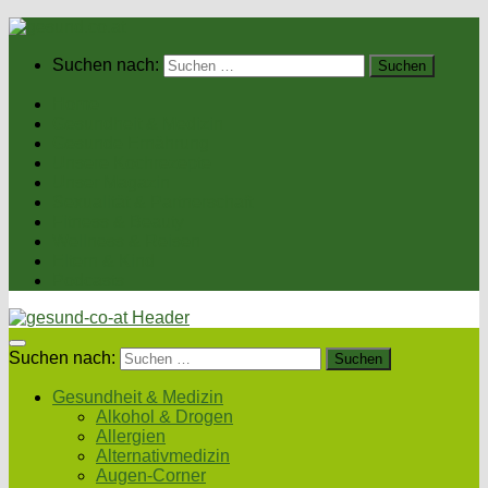
Suchen nach:
Home
Gesundheit & Medizin
Gesunde Ernährung
Unsere Kochrezepte
Unser Magazin
Sexualität & Partnerschaft
Fitness & Beauty
Wellness & Reisen
Eltern & Kind
Podcasts
Suchen nach:
Gesundheit & Medizin
Alkohol & Drogen
Allergien
Alternativmedizin
Augen-Corner