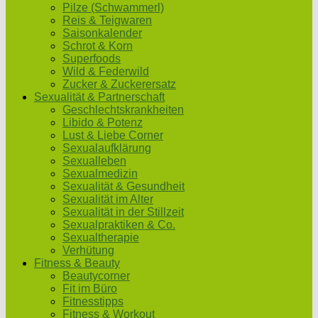
Pilze (Schwammerl)
Reis & Teigwaren
Saisonkalender
Schrot & Korn
Superfoods
Wild & Federwild
Zucker & Zuckerersatz
Sexualität & Partnerschaft
Geschlechtskrankheiten
Libido & Potenz
Lust & Liebe Corner
Sexualaufklärung
Sexualleben
Sexualmedizin
Sexualität & Gesundheit
Sexualität im Alter
Sexualität in der Stillzeit
Sexualpraktiken & Co.
Sexualtherapie
Verhütung
Fitness & Beauty
Beautycorner
Fit im Büro
Fitnesstipps
Fitness & Workout