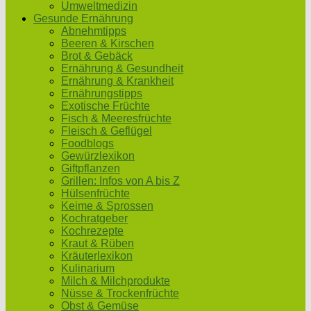
Umweltmedizin
Gesunde Ernährung
Abnehmtipps
Beeren & Kirschen
Brot & Gebäck
Ernährung & Gesundheit
Ernährung & Krankheit
Ernährungstipps
Exotische Früchte
Fisch & Meeresfrüchte
Fleisch & Geflügel
Foodblogs
Gewürzlexikon
Giftpflanzen
Grillen: Infos von A bis Z
Hülsenfrüchte
Keime & Sprossen
Kochratgeber
Kochrezepte
Kraut & Rüben
Kräuterlexikon
Kulinarium
Milch & Milchprodukte
Nüsse & Trockenfrüchte
Obst & Gemüse