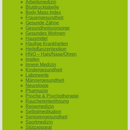
Arbeitsmedizin
Blutdrucktabelle
Body Mass Index
Frauengesundheit
Gesunde Zähne
Gesundheitsvorsorge
Gesundes Wohnen
Hausmittel
Häufige Krankheiten
Heilpflanzenlexikon
HNO – Hals/Nase/Ohren
Impfen
Innere Medizin
Kindergesundheit
Laborwerte
Männergesundheit
Neurologie
Pharmazie
Psyche & Psychotherapie
Raucherentwöhnung
Reisemedizin
Selbstmedikation
Seniorengesundheit
Sportmedizin
Stützapparat