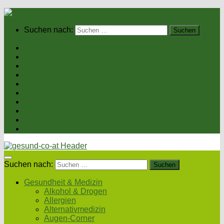
Suchen nach:
Home
Gesundheit & Medizin
Gesunde Ernährung
Unsere Kochrezepte
Unser Magazin
Sexualität & Partnerschaft
Fitness & Beauty
Wellness & Reisen
Eltern & Kind
Podcasts
Suchen nach:
Gesundheit & Medizin
Alkohol & Drogen
Allergien
Alternativmedizin
Augen-Corner