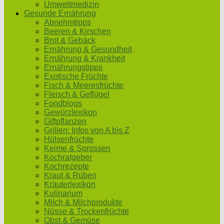
Umweltmedizin
Gesunde Ernährung
Abnehmtipps
Beeren & Kirschen
Brot & Gebäck
Ernährung & Gesundheit
Ernährung & Krankheit
Ernährungstipps
Exotische Früchte
Fisch & Meeresfrüchte
Fleisch & Geflügel
Foodblogs
Gewürzlexikon
Giftpflanzen
Grillen: Infos von A bis Z
Hülsenfrüchte
Keime & Sprossen
Kochratgeber
Kochrezepte
Kraut & Rüben
Kräuterlexikon
Kulinarium
Milch & Milchprodukte
Nüsse & Trockenfrüchte
Obst & Gemüse