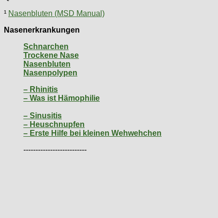
¹
Nasenbluten (MSD Manual)
Nasenerkrankungen
Schnarchen
Trockene Nase
Nasenbluten
Nasenpolypen
– Rhinitis
– Was ist Hämophilie
– Sinusitis
– Heuschnupfen
– Erste Hilfe bei kleinen Wehwehchen
--------------------------