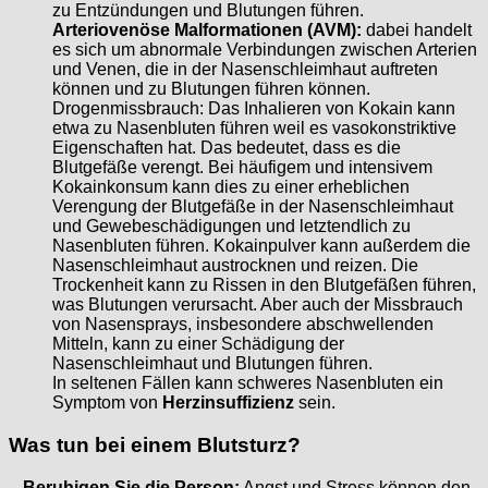
zu Entzündungen und Blutungen führen.
Arteriovenöse Malformationen (AVM):
dabei handelt
es sich um abnormale Verbindungen zwischen Arterien
und Venen, die in der Nasenschleimhaut auftreten
können und zu Blutungen führen können.
Drogenmissbrauch: Das Inhalieren von Kokain kann
etwa zu Nasenbluten führen weil es vasokonstriktive
Eigenschaften hat. Das bedeutet, dass es die
Blutgefäße verengt. Bei häufigem und intensivem
Kokainkonsum kann dies zu einer erheblichen
Verengung der Blutgefäße in der Nasenschleimhaut
und Gewebeschädigungen und letztendlich zu
Nasenbluten führen. Kokainpulver kann außerdem die
Nasenschleimhaut austrocknen und reizen. Die
Trockenheit kann zu Rissen in den Blutgefäßen führen,
was Blutungen verursacht. Aber auch der Missbrauch
von Nasensprays, insbesondere abschwellenden
Mitteln, kann zu einer Schädigung der
Nasenschleimhaut und Blutungen führen.
In seltenen Fällen kann schweres Nasenbluten ein
Symptom von
Herzinsuffizienz
sein.
Was tun bei einem Blutsturz?
–
Beruhigen Sie die Person:
Angst und Stress können den