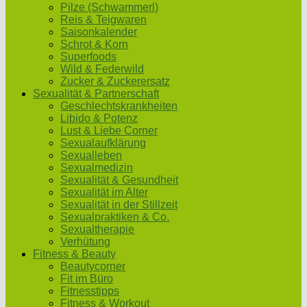
Pilze (Schwammerl)
Reis & Teigwaren
Saisonkalender
Schrot & Korn
Superfoods
Wild & Federwild
Zucker & Zuckerersatz
Sexualität & Partnerschaft
Geschlechtskrankheiten
Libido & Potenz
Lust & Liebe Corner
Sexualaufklärung
Sexualleben
Sexualmedizin
Sexualität & Gesundheit
Sexualität im Alter
Sexualität in der Stillzeit
Sexualpraktiken & Co.
Sexualtherapie
Verhütung
Fitness & Beauty
Beautycorner
Fit im Büro
Fitnesstipps
Fitness & Workout