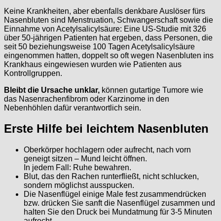
Keine Krankheiten, aber ebenfalls denkbare Auslöser fürs
Nasenbluten sind Menstruation, Schwangerschaft sowie die
Einnahme von Acetylsalicylsäure: Eine US-Studie mit 326
über 50-jährigen Patienten hat ergeben, dass Personen, die
seit 50 beziehungsweise 100 Tagen Acetylsalicylsäure
eingenommen hatten, doppelt so oft wegen Nasenbluten ins
Krankhaus eingewiesen wurden wie Patienten aus
Kontrollgruppen.
Bleibt die Ursache unklar,
können gutartige Tumore wie
das Nasenrachenfibrom oder Karzinome in den
Nebenhöhlen dafür verantwortlich sein.
Erste Hilfe bei leichtem Nasenbluten
Oberkörper hochlagern oder aufrecht, nach vorn
geneigt sitzen – Mund leicht öffnen.
In jedem Fall: Ruhe bewahren.
Blut, das den Rachen runterfließt, nicht schlucken,
sondern möglichst ausspucken.
Die Nasenflügel einige Male fest zusammendrücken
bzw. drücken Sie sanft die Nasenflügel zusammen und
halten Sie den Druck bei Mundatmung für 3-5 Minuten
aufrecht.