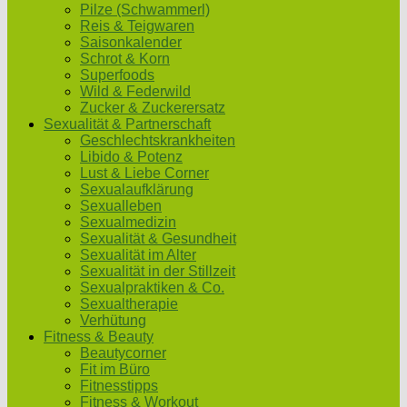
Pilze (Schwammerl)
Reis & Teigwaren
Saisonkalender
Schrot & Korn
Superfoods
Wild & Federwild
Zucker & Zuckerersatz
Sexualität & Partnerschaft
Geschlechtskrankheiten
Libido & Potenz
Lust & Liebe Corner
Sexualaufklärung
Sexualleben
Sexualmedizin
Sexualität & Gesundheit
Sexualität im Alter
Sexualität in der Stillzeit
Sexualpraktiken & Co.
Sexualtherapie
Verhütung
Fitness & Beauty
Beautycorner
Fit im Büro
Fitnesstipps
Fitness & Workout