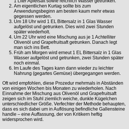
1 Liter Apfelsaft sowie reichlich Wasser getrunken.
Am eigentlichen Kurtag sollte bis zum
Anwendungsbeginn am besten kaum mehr etwas
gegessen werden.
Um 18 Uhr wird 1 EL Bittersalz in 1 Glas Wasser
aufgelöst und getrunken. Dies wird zwei Stunden
später wiederholt.
Um 22 Uhr wird eine Mischung aus je 1 Achtelliter
Olivenöl und Grapefruitsaft getrunken. Danach legt
man sich ins Bett.
Früh am Morgen wird erneut 1 EL Bittersalz in 1 Glas
Wasser aufgelöst und getrunken, zwei Stunden später
noch einmal.
Im Laufe des Tages kann dann wieder zu leichter
Nahrung (gegartes Gemüse) übergegangen werden.
Oft wird empfohlen, diese Prozedur mehrmals in Abständen
von einigen Wochen bis Monaten zu wiederholen. Nach
Einnahme der Mischung aus Olivenöl und Grapefruitsaft
zeigen sich im Stuhl ziemlich weiche, dunkle Kügelchen
unterschiedlicher Größe. Verfechter der Methode behaupten,
dass es sich dabei um in Auflösung befindliche Gallensteine
handle – eine Auffassung, der von Kritikern heftig
widersprochen wird.