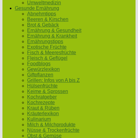
Umweltmedizin
Gesunde Ernährung
Abnehmtipps
Beeren & Kirschen
Brot & Gebäck
Ernährung & Gesundheit
Ernährung & Krankheit
Ernährungstipps
Exotische Früchte
Fisch & Meeresfrüchte
Fleisch & Geflügel
Foodblogs
Gewürzlexikon
Giftpflanzen
Grillen: Infos von A bis Z
Hülsenfrüchte
Keime & Sprossen
Kochratgeber
Kochrezepte
Kraut & Rüben
Kräuterlexikon
Kulinarium
Milch & Milchprodukte
Nüsse & Trockenfrüchte
Obst & Gemüse