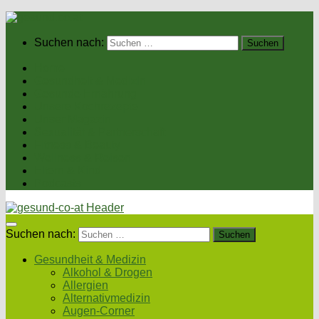
Suchen nach:
Home
Gesundheit & Medizin
Gesunde Ernährung
Unsere Kochrezepte
Unser Magazin
Sexualität & Partnerschaft
Fitness & Beauty
Wellness & Reisen
Eltern & Kind
Podcasts
Suchen nach:
Gesundheit & Medizin
Alkohol & Drogen
Allergien
Alternativmedizin
Augen-Corner