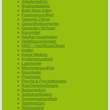
Arbeitsmedizin
Blutdrucktabelle
Body Mass Index
Frauengesundheit
Gesunde Zähne
Gesundheitsvorsorge
Gesundes Wohnen
Hausmittel
Häufige Krankheiten
Heilpflanzenlexikon
HNO – Hals/Nase/Ohren
Impfen
Innere Medizin
Kindergesundheit
Laborwerte
Männergesundheit
Neurologie
Pharmazie
Psyche & Psychotherapie
Raucherentwöhnung
Reisemedizin
Selbstmedikation
Seniorengesundheit
Sportmedizin
Stützapparat