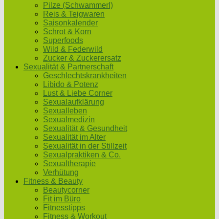
Pilze (Schwammerl)
Reis & Teigwaren
Saisonkalender
Schrot & Korn
Superfoods
Wild & Federwild
Zucker & Zuckerersatz
Sexualität & Partnerschaft
Geschlechtskrankheiten
Libido & Potenz
Lust & Liebe Corner
Sexualaufklärung
Sexualleben
Sexualmedizin
Sexualität & Gesundheit
Sexualität im Alter
Sexualität in der Stillzeit
Sexualpraktiken & Co.
Sexualtherapie
Verhütung
Fitness & Beauty
Beautycorner
Fit im Büro
Fitnesstipps
Fitness & Workout