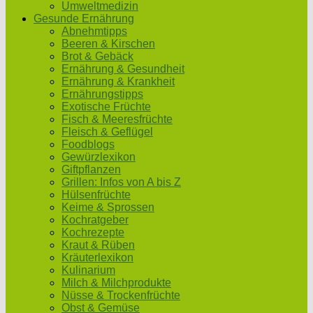
Umweltmedizin
Gesunde Ernährung
Abnehmtipps
Beeren & Kirschen
Brot & Gebäck
Ernährung & Gesundheit
Ernährung & Krankheit
Ernährungstipps
Exotische Früchte
Fisch & Meeresfrüchte
Fleisch & Geflügel
Foodblogs
Gewürzlexikon
Giftpflanzen
Grillen: Infos von A bis Z
Hülsenfrüchte
Keime & Sprossen
Kochratgeber
Kochrezepte
Kraut & Rüben
Kräuterlexikon
Kulinarium
Milch & Milchprodukte
Nüsse & Trockenfrüchte
Obst & Gemüse