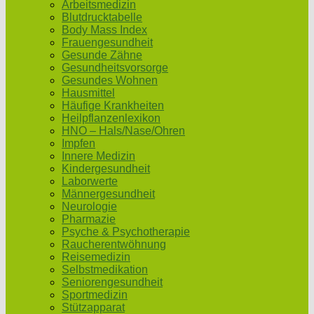
Arbeitsmedizin
Blutdrucktabelle
Body Mass Index
Frauengesundheit
Gesunde Zähne
Gesundheitsvorsorge
Gesundes Wohnen
Hausmittel
Häufige Krankheiten
Heilpflanzenlexikon
HNO – Hals/Nase/Ohren
Impfen
Innere Medizin
Kindergesundheit
Laborwerte
Männergesundheit
Neurologie
Pharmazie
Psyche & Psychotherapie
Raucherentwöhnung
Reisemedizin
Selbstmedikation
Seniorengesundheit
Sportmedizin
Stützapparat