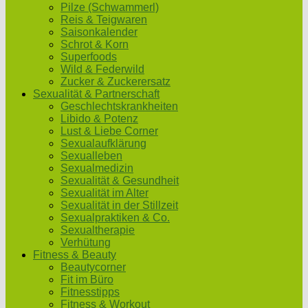
Pilze (Schwammerl)
Reis & Teigwaren
Saisonkalender
Schrot & Korn
Superfoods
Wild & Federwild
Zucker & Zuckerersatz
Sexualität & Partnerschaft
Geschlechtskrankheiten
Libido & Potenz
Lust & Liebe Corner
Sexualaufklärung
Sexualleben
Sexualmedizin
Sexualität & Gesundheit
Sexualität im Alter
Sexualität in der Stillzeit
Sexualpraktiken & Co.
Sexualtherapie
Verhütung
Fitness & Beauty
Beautycorner
Fit im Büro
Fitnesstipps
Fitness & Workout