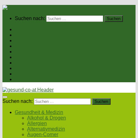
Suchen nach:
Home
Gesundheit & Medizin
Gesunde Ernährung
Unsere Kochrezepte
Unser Magazin
Sexualität & Partnerschaft
Fitness & Beauty
Wellness & Reisen
Eltern & Kind
Podcasts
Suchen nach:
Gesundheit & Medizin
Alkohol & Drogen
Allergien
Alternativmedizin
Augen-Corner