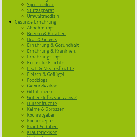
Sportmedizin
Stützapparat
Umweltmedizin
Gesunde Ernährung
Abnehmtipps
Beeren & Kirschen
Brot & Gebäck
Ernährung & Gesundheit
Ernährung & Krankheit
Ernährungstipps
Exotische Früchte
Fisch & Meeresfrüchte
Fleisch & Geflügel
Foodblogs
Gewürzlexikon
Giftpflanzen
Grillen: Infos von A bis Z
Hülsenfrüchte
Keime & Sprossen
Kochratgeber
Kochrezepte
Kraut & Rüben
Kräuterlexikon