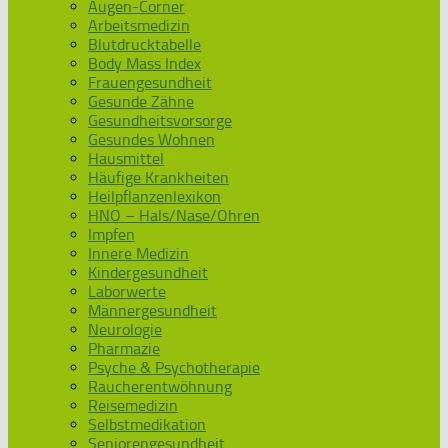
Augen-Corner
Arbeitsmedizin
Blutdrucktabelle
Body Mass Index
Frauengesundheit
Gesunde Zähne
Gesundheitsvorsorge
Gesundes Wohnen
Hausmittel
Häufige Krankheiten
Heilpflanzenlexikon
HNO – Hals/Nase/Ohren
Impfen
Innere Medizin
Kindergesundheit
Laborwerte
Männergesundheit
Neurologie
Pharmazie
Psyche & Psychotherapie
Raucherentwöhnung
Reisemedizin
Selbstmedikation
Seniorengesundheit