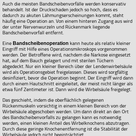
Auch die meisten Bandscheibenvorfälle werden konservativ
behandelt. Ist der Druckschaden jedoch so hoch, dass es
dadurch zu akuten Lähmungserscheinungen kommt, steht
häufig eine Operation an. Von einem hinteren Zugang aus wird
der unter Nervenwurzeln und Rückenmark liegende
Bandscheibenvorfall entfernt.
Eine
kann heute als relativ kleiner
Bandscheibenoperation
Eingriff mit Hilfe eines Operationsmikroskops vorgenommen
werden. Der Betroffene wird, nachdem die Narkose eingesetzt
hat, auf dem Bauch gelagert und mit sterilen Tüchern
abgedeckt. Nur ein kleiner Bereich über der Lendenwirbelsäule
wird als Operationsgebiet freigelassen. Dieses wird sorgfältig
desinfiziert, bevor die Operation beginnt. Der Eingriff wird dann
durch einem Hautschnitt eingeleitet, der meist nicht länger als
etwa fünf Zentimeter ist. Dann wird die Wirbelsäule freigelegt.
Das geschieht, indem die oberflächlich gelegenen
Rückenmuskeln vorsichtig in einem kleinen Bereich von der
Wirbelsäule abgeschoben werden. Um dann direkt an den Ort
des Bandscheibenvorfalls zu gelangen kann es notwendig
werden, einen kleinen Anteil des Wirbelknochens abzutragen.
Durch diese geringe Knochenentfernung ist die Stabilität der
Wirbelsäule jedoch nicht beeinträchtigt.