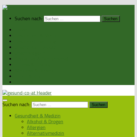
Suchen nach:
Home
Gesundheit & Medizin
Gesunde Ernährung
Unsere Kochrezepte
Unser Magazin
Sexualität & Partnerschaft
Fitness & Beauty
Wellness & Reisen
Eltern & Kind
Podcasts
Suchen nach:
Gesundheit & Medizin
Alkohol & Drogen
Allergien
Alternativmedizin