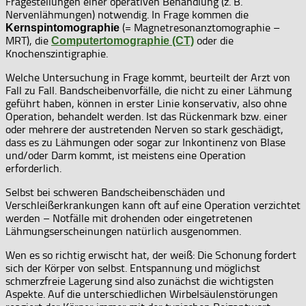
Fragestellungen einer operativen Behandlung (z. B.
Nervenlähmungen) notwendig. In Frage kommen die
(= Magnetresonanztomographie –
Kernspintomographie
MRT), die
oder die
Computertomographie (CT)
Knochenszintigraphie.
Welche Untersuchung in Frage kommt, beurteilt der Arzt von
Fall zu Fall. Bandscheibenvorfälle, die nicht zu einer Lähmung
geführt haben, können in erster Linie konservativ, also ohne
Operation, behandelt werden. Ist das Rückenmark bzw. einer
oder mehrere der austretenden Nerven so stark geschädigt,
dass es zu Lähmungen oder sogar zur Inkontinenz von Blase
und/oder Darm kommt, ist meistens eine Operation
erforderlich.
Selbst bei schweren Bandscheibenschäden und
Verschleißerkrankungen kann oft auf eine Operation verzichtet
werden – Notfälle mit drohenden oder eingetretenen
Lähmungserscheinungen natürlich ausgenommen.
Wen es so richtig erwischt hat, der weiß: Die Schonung fordert
sich der Körper von selbst. Entspannung und möglichst
schmerzfreie Lagerung sind also zunächst die wichtigsten
Aspekte. Auf die unterschiedlichen Wirbelsäulenstörungen