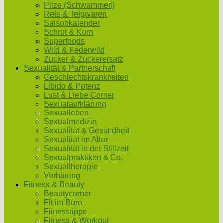
Pilze (Schwammerl)
Reis & Teigwaren
Saisonkalender
Schrot & Korn
Superfoods
Wild & Federwild
Zucker & Zuckerersatz
Sexualität & Partnerschaft
Geschlechtskrankheiten
Libido & Potenz
Lust & Liebe Corner
Sexualaufklärung
Sexualleben
Sexualmedizin
Sexualität & Gesundheit
Sexualität im Alter
Sexualität in der Stillzeit
Sexualpraktiken & Co.
Sexualtherapie
Verhütung
Fitness & Beauty
Beautycorner
Fit im Büro
Fitnesstipps
Fitness & Workout