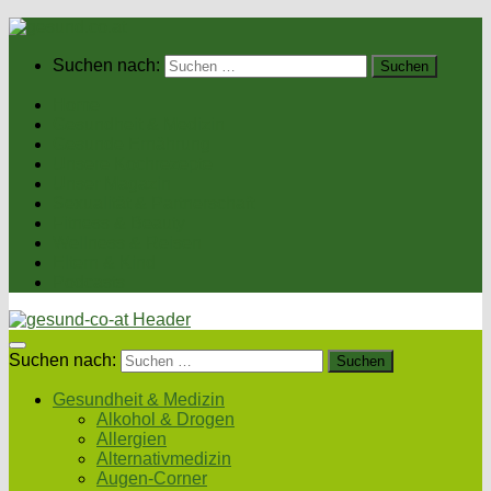
Suchen nach:
Home
Gesundheit & Medizin
Gesunde Ernährung
Unsere Kochrezepte
Unser Magazin
Sexualität & Partnerschaft
Fitness & Beauty
Wellness & Reisen
Eltern & Kind
Podcasts
Suchen nach:
Gesundheit & Medizin
Alkohol & Drogen
Allergien
Alternativmedizin
Augen-Corner