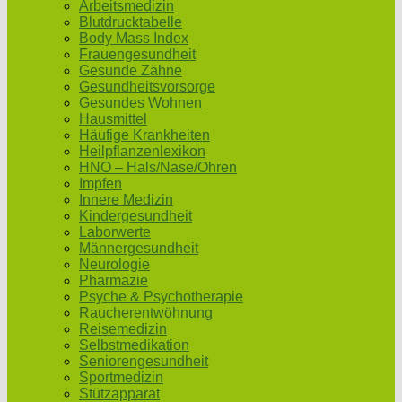
Arbeitsmedizin
Blutdrucktabelle
Body Mass Index
Frauengesundheit
Gesunde Zähne
Gesundheitsvorsorge
Gesundes Wohnen
Hausmittel
Häufige Krankheiten
Heilpflanzenlexikon
HNO – Hals/Nase/Ohren
Impfen
Innere Medizin
Kindergesundheit
Laborwerte
Männergesundheit
Neurologie
Pharmazie
Psyche & Psychotherapie
Raucherentwöhnung
Reisemedizin
Selbstmedikation
Seniorengesundheit
Sportmedizin
Stützapparat