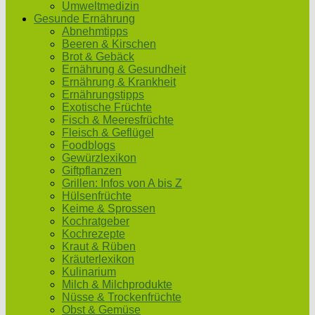
Umweltmedizin
Gesunde Ernährung
Abnehmtipps
Beeren & Kirschen
Brot & Gebäck
Ernährung & Gesundheit
Ernährung & Krankheit
Ernährungstipps
Exotische Früchte
Fisch & Meeresfrüchte
Fleisch & Geflügel
Foodblogs
Gewürzlexikon
Giftpflanzen
Grillen: Infos von A bis Z
Hülsenfrüchte
Keime & Sprossen
Kochratgeber
Kochrezepte
Kraut & Rüben
Kräuterlexikon
Kulinarium
Milch & Milchprodukte
Nüsse & Trockenfrüchte
Obst & Gemüse