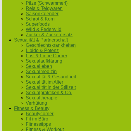
Pilze (Schwammerl)
Reis & Teigwaren
Saisonkalender
Schrot & Korn
Superfoods
Wild & Federwild
Zucker & Zuckerersatz
Sexualität & Partnerschaft
Geschlechtskrankheiten
Libido & Potenz
Lust & Liebe Corner
Sexualaufklärung
Sexualleben
Sexualmedizin
Sexualität & Gesundheit
Sexualität im Alter
Sexualität in der Stillzeit
Sexualpraktiken & Co.
Sexualtherapie
Verhütung
Fitness & Beauty
Beautycorner
Fit im Büro
Fitnesstipps
Fitness & Workout