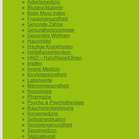
Arbeitsmedizin
Blutdrucktabelle
Body Mass Index
Frauengesundheit
Gesunde Zähne
Gesundheitsvorsorge
Gesundes Wohnen
Hausmittel
Häufige Krankheiten
Heilpflanzenlexikon
HNO – Hals/Nase/Ohren
Impfen
Innere Medizin
Kindergesundheit
Laborwerte
Männergesundheit
Neurologie
Pharmazie
Psyche & Psychotherapie
Raucherentwöhnung
Reisemedizin
Selbstmedikation
Seniorengesundheit
Sportmedizin
Stützapparat