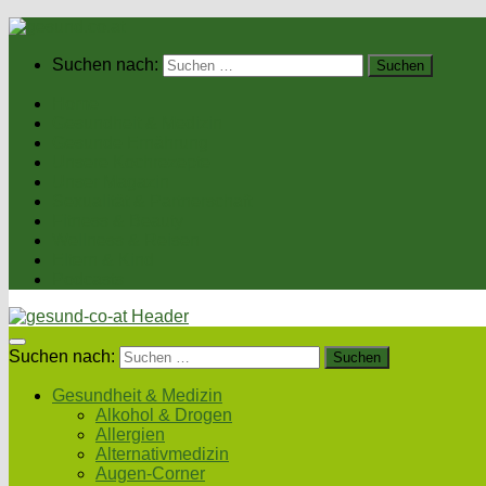
Suchen nach:
Home
Gesundheit & Medizin
Gesunde Ernährung
Unsere Kochrezepte
Unser Magazin
Sexualität & Partnerschaft
Fitness & Beauty
Wellness & Reisen
Eltern & Kind
Podcasts
Suchen nach:
Gesundheit & Medizin
Alkohol & Drogen
Allergien
Alternativmedizin
Augen-Corner