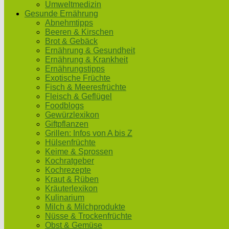
Umweltmedizin
Gesunde Ernährung
Abnehmtipps
Beeren & Kirschen
Brot & Gebäck
Ernährung & Gesundheit
Ernährung & Krankheit
Ernährungstipps
Exotische Früchte
Fisch & Meeresfrüchte
Fleisch & Geflügel
Foodblogs
Gewürzlexikon
Giftpflanzen
Grillen: Infos von A bis Z
Hülsenfrüchte
Keime & Sprossen
Kochratgeber
Kochrezepte
Kraut & Rüben
Kräuterlexikon
Kulinarium
Milch & Milchprodukte
Nüsse & Trockenfrüchte
Obst & Gemüse